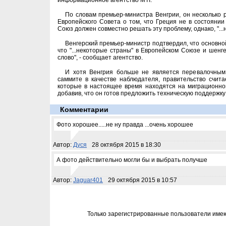
информационное агентство МТІ.
По словам премьер-министра Венгрии, он несколько 
Европейского Совета о том, что Греция не в состоянии
Союз должен совместно решать эту проблему, однако, "...
Венгерский премьер-министр подтвердил, что основно
что "...некоторые страны" в Европейском Союзе и шенге
слово", - сообщает агентство.
И хотя Венгрия больше не является перевалочным 
саммите в качестве наблюдателя, правительство счита
которые в настоящее время находятся на миграционном
добавив, что он готов предложить техническую поддержку
Комментарии
Фото хорошее.....не ну правда ...очень хорошее
Автор:
Дуся
28 октября 2015 в 18:30
А фото действительно могли бы и выбрать получше
Автор:
Jaguar401
29 октября 2015 в 10:57
Только зарегистрированные пользователи име