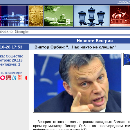
Реклама 
Новости Венгрии
10-28 17:53
Виктор Орбан: "...Нас никто не слушал"
ка: Общество
тров: 29.118
ентариев: 2
ть в закладки
Венгрия готова помочь странам западных Балкан, 
премьер-министр Виктор Орбан на внеочередном сам