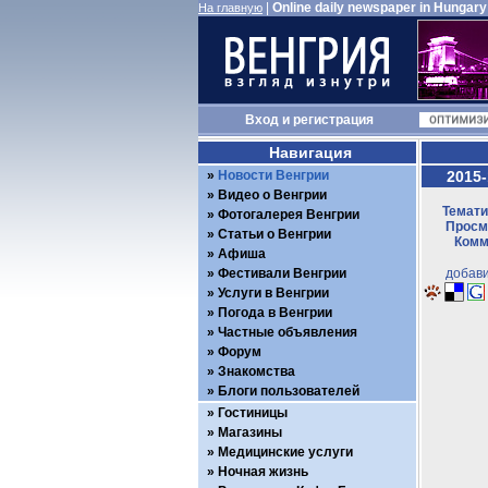
|
Online daily newspaper in Hungary
На главную
Вход
и
регистрация
Навигация
Новости Венгрии
2015-
Видео о Венгрии
Темати
Фотогалерея Венгрии
Просмо
Статьи о Венгрии
Комм
Афиша
Фестивали Венгрии
добави
Услуги в Венгрии
Погода в Венгрии
Частные объявления
Форум
Знакомства
Блоги пользователей
Гостиницы
Магазины
Медицинские услуги
Ночная жизнь