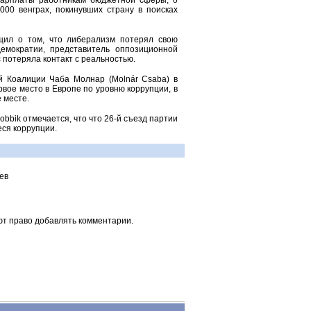
 зарплаты работникам бюджетной сферы, о
000 венграх, покинувших страну в поисках
щил о том, что либерализм потерял свою
емократии, представитель оппозиционной
 потеряла контакт с реальностью.
й Коалиции Чаба Молнар (Molnár Csaba) в
рвое место в Европе по уровню коррупции, в
 месте.
bbik отмечается, что что 26-й съезд партии
еся коррупции.
ев
ют право добавлять комментарии.