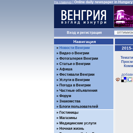
|
Online daily newspaper in Hungary
На главную
Вход
и
регистрация
Навигация
Новости Венгрии
2015-
Видео о Венгрии
Темати
Фотогалерея Венгрии
Просмо
Статьи о Венгрии
Комм
Афиша
Фестивали Венгрии
добави
Услуги в Венгрии
Погода в Венгрии
Частные объявления
Форум
Знакомства
Блоги пользователей
Гостиницы
Магазины
Медицинские услуги
Ночная жизнь