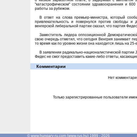
о низкой заработной плате, о задержках с выплатой
"катастрофическом" состоянии здравоохранения и 600 
работы за рубежом.
В ответ на слова премьер-министра, который сооб
привлекательность и повернулся против свободы и д
венгерской либеральной партии сказал, что партия Фидес
Заместитель лидера оппозиционной Демократическо
свою очередь отметил, что сегодня Венгрия занимает пе
то время как по уровню жизни она находится лишь на 25-е
В заявлении радикально-националистической партии Jo
Фидес не смог предоставить какие-либо ответы, касающи
Комментарии
Нет комментари
Только зарегистрированные пользователи име
©
www.hungary-ru.com
(
www.rus.hu
) 1999 - 2026