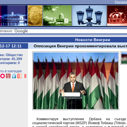
Реклама 
Новости Венгрии
12-17 12:11
Оппозиция Венгрии прокомментировала выс
ка: Общество
тров: 45.399
ентариев: 0
ть в закладки
Комментируя выступление Орбана на съезде 
социалистической партии (MSZP) Йожеф Тобиаш (Tóbiás Jó