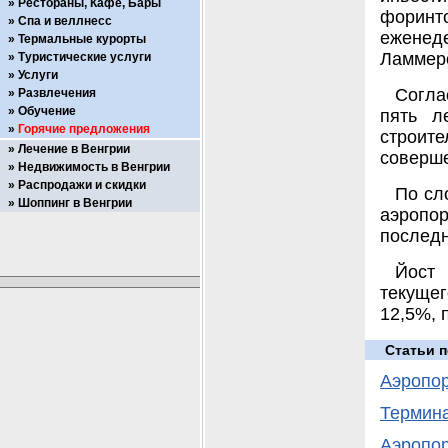
Рестораны, Кафе, Бары
форинт
Спа и веллнесс
еженеде
Термальные курорты
Ламмерс
Туристические услуги
Услуги
Согла
Развлечения
Обучение
пять л
Горячие предложения
строи
Лечение в Венгрии
соверше
Недвижимость в Венгрии
Распродажи и скидки
По сл
Шоппинг в Венгрии
аэропо
последн
Йост 
текуще
12,5%, 
Статьи п
Аэропор
Термина
Аэропор