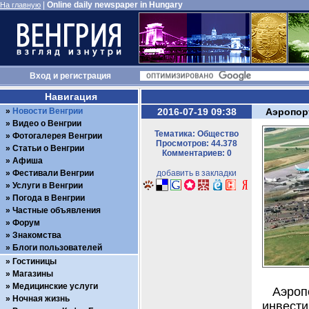
|
Online daily newspaper in Hungary
На главную
Вход
и
регистрация
Навигация
Новости Венгрии
2016-07-19 09:38
Аэропор
Видео о Венгрии
Тематика: Общество
Фотогалерея Венгрии
Просмотров: 44.378
Статьи о Венгрии
Комментариев: 0
Афиша
Фестивали Венгрии
добавить в закладки
Услуги в Венгрии
Погода в Венгрии
Частные объявления
Форум
Знакомства
Блоги пользователей
Гостиницы
Магазины
Медицинские услуги
Аэроп
Ночная жизнь
инвест