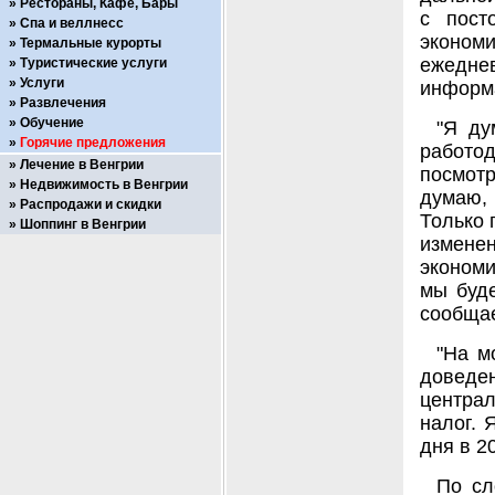
Рестораны, Кафе, Бары
с пост
Спа и веллнесс
экономи
Термальные курорты
ежедне
Туристические услуги
Услуги
информа
Развлечения
Обучение
"Я ду
Горячие предложения
работо
Лечение в Венгрии
посмотр
Недвижимость в Венгрии
думаю, 
Распродажи и скидки
Только 
Шоппинг в Венгрии
измене
экономи
мы буде
сообщае
"На м
доведен
централ
налог. 
дня в 20
По сл