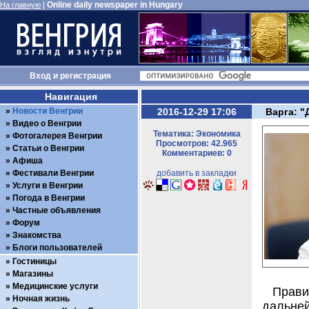
|
Online daily newspaper in Hungary
На главную
Вход
и
регистрация
Навигация
Новости Венгрии
2016-12-29 17:06
Варга: "
Видео о Венгрии
Тематика: Экономика
Фотогалерея Венгрии
Просмотров: 42.965
Статьи о Венгрии
Комментариев: 0
Афиша
Фестивали Венгрии
добавить в закладки
Услуги в Венгрии
Погода в Венгрии
Частные объявления
Форум
Знакомства
Блоги пользователей
Гостиницы
Магазины
Медицинские услуги
Прав
Ночная жизнь
дальней