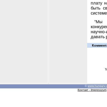
плату 
быть с
системе
"Мы 
конкур
научно-
давать 
Коммент
Т
©
www.hungary-
Контакт - Impresszum