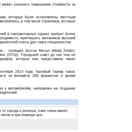
то может означать повышение стоимости за
фам, которые были установлены местным
увеличились, в том числе страховые, которые
лей в таксомоторных парках требует более
бходимость приглашать механиков высокой
аработной платы для таких специалистов.
, - сообщил Золтан Метал (Metál Zoltán),
нс (OTSz). Городской совет до сих пор не
арифов, которое они представили через
ентября 2013 года, базовый тариф такси,
ата за километр 280 форинтов, а время
ия к автомобилям, направлен на создание
водителей.
 от города и региона, плюс очень много
числе и при помощи цен...