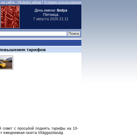
|
на сайте - Hirdetési ajánlat
Условия использования
День имени:
Ibolya
Пятница
7 августа 2026 21:11
% повышению тарифов
й совет с просьбой поднять тарифы на 10-
ет ежедневная газета Világgazdaság.