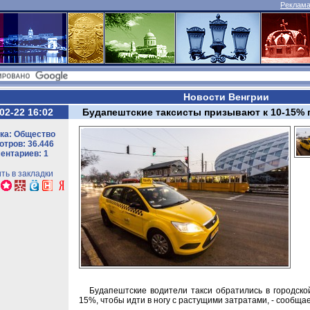
Реклама 
Новости Венгрии
02-22 16:02
Будапештские таксисты призывают к 10-15
ка: Общество
тров: 36.446
ентариев: 1
ть в закладки
Будапештские водители такси обратились в городско
15%, чтобы идти в ногу с растущими затратами, - сообща