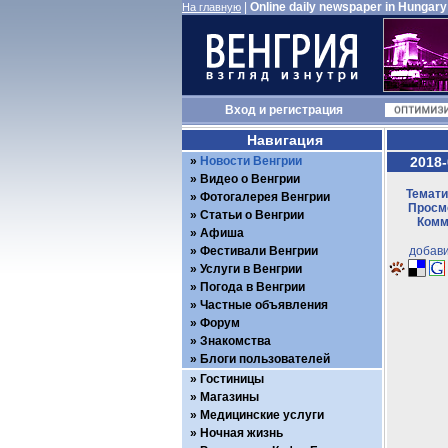
|
Online daily newspaper in Hungary
На главную
Вход
и
регистрация
Навигация
Новости Венгрии
2018-
Видео о Венгрии
Темати
Фотогалерея Венгрии
Просмо
Статьи о Венгрии
Комм
Афиша
Фестивали Венгрии
добави
Услуги в Венгрии
Погода в Венгрии
Частные объявления
Форум
Знакомства
Блоги пользователей
Гостиницы
Магазины
Медицинские услуги
Ночная жизнь