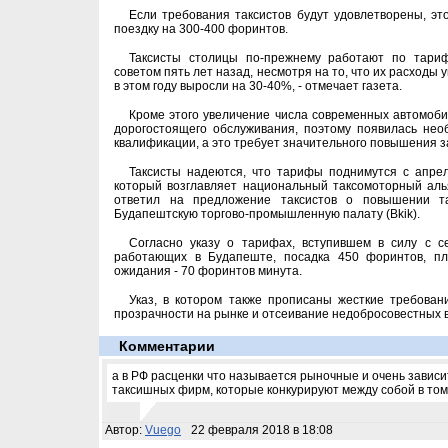
Если требования таксистов будут удовлетворены, э
поездку на 300-400 форинтов.
Таксисты столицы по-прежнему работают по тари
советом пять лет назад, несмотря на то, что их расходы 
в этом году выросли на 30-40%, - отмечает газета.
Кроме этого увеличение числа современных автомоби
дорогостоящего обслуживания, поэтому появилась нео
квалификации, а это требует значительного повышения з
Таксисты надеются, что тарифы поднимутся с апреля
который возглавляет национальный таксомоторный алья
ответил на предложение таксистов о повышении т
Будапештскую торгово-промышленную палату (Bkik).
Согласно указу о тарифах, вступившем в силу с с
работающих в Будапеште, посадка 450 форинтов, пл
ожидания - 70 форинтов минута.
Указ, в котором также прописаны жесткие требован
прозрачности на рынке и отсеивание недобросовестных 
Комментарии
а в РФ расценки что называется рыночные и очень зависит
таксишных фирм, которые конкурируют между собой в том 
Автор:
Vuego
22 февраля 2018 в 18:08