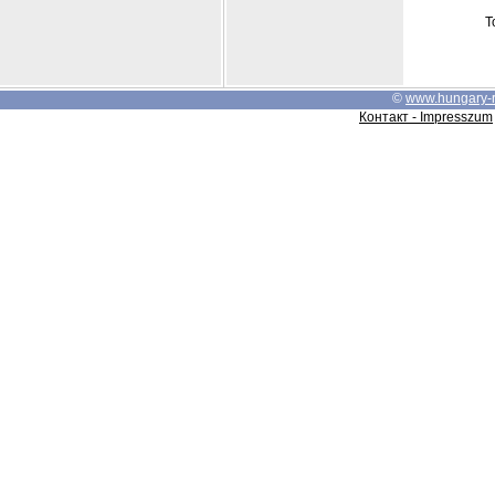
Т
©
www.hungary-
Контакт - Impresszum