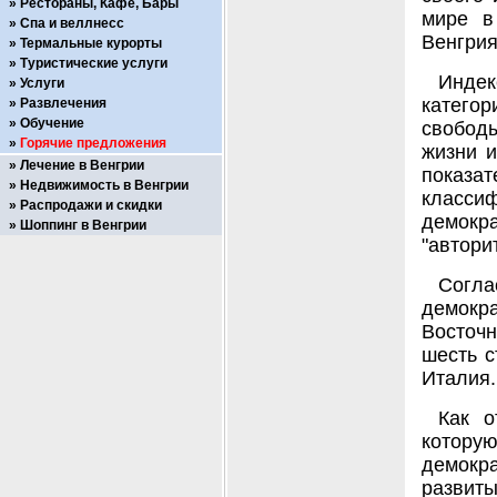
Рестораны, Кафе, Бары
мире в
Спа и веллнесс
Венгрия
Термальные курорты
Туристические услуги
Инде
Услуги
катего
Развлечения
Обучение
свобод
Горячие предложения
жизни и
Лечение в Венгрии
показ
Недвижимость в Венгрии
класси
Распродажи и скидки
демокр
Шоппинг в Венгрии
"автори
Согл
демокра
Восточн
шесть с
Италия.
Как о
котор
демокр
развит