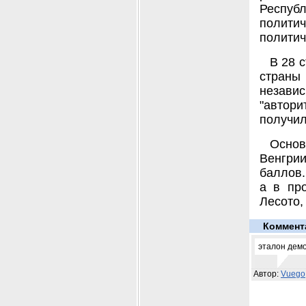
Респуб
полит
политич
В 28 
страны
незави
"автор
получил
Основ
Венгри
баллов.
а в пр
Лесото,
Коммент
эталон демо
Автор:
Vuego