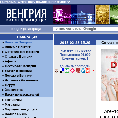
|
Online daily newspaper in Hungary
На главную
Вход
и
регистрация
Навигация
Новости Венгрии
2018-02-28 15:29
Согласно
Видео о Венгрии
Тематика: Общество
Фотогалерея Венгрии
Просмотров: 26.090
Статьи о Венгрии
Комментариев: 1
Афиша
Фестивали Венгрии
добавить в закладки
Услуги в Венгрии
Погода в Венгрии
Частные объявления
Форум
Знакомства
Блоги пользователей
Гостиницы
Магазины
Медицинские услуги
Агентс
Ночная жизнь
своего 