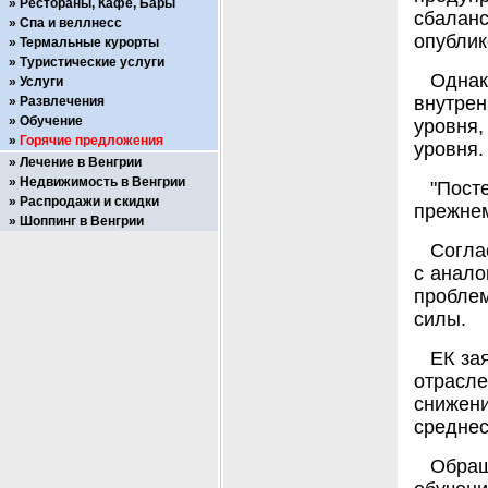
Рестораны, Кафе, Бары
сбаланс
Спа и веллнесс
опублик
Термальные курорты
Туристические услуги
Однак
Услуги
внутре
Развлечения
Обучение
уровня
Горячие предложения
уровня.
Лечение в Венгрии
Недвижимость в Венгрии
"Пост
Распродажи и скидки
прежнем
Шоппинг в Венгрии
Согла
с анало
проблем
силы.
ЕК за
отрасл
снижен
среднес
Обращ