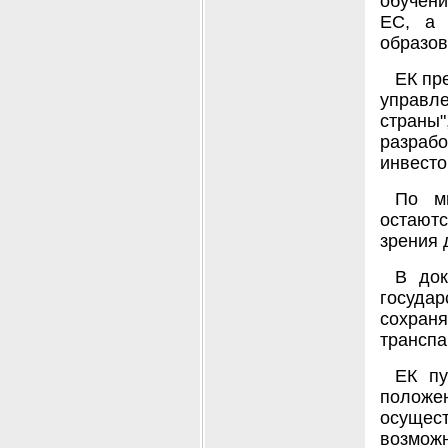
обучени
ЕС, а 
образов
ЕК пр
управл
страны
разрабо
инвесто
По м
остаютс
зрения 
В док
государ
сохра
транспа
ЕК пу
полож
осущес
возмож