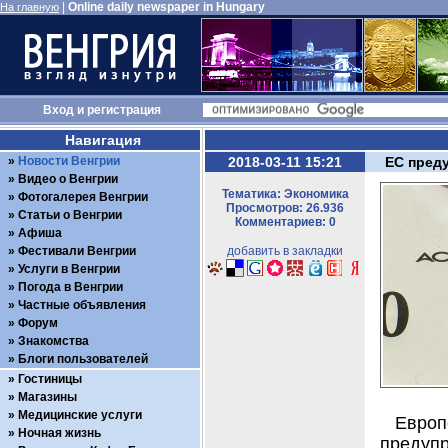
|
Online daily newspaper in Hungary
На главную
Вход
и
регистрация
Навигация
Новости Венгрии
2018-03-11 15:21
ЕС пред
Видео о Венгрии
Тематика: Экономика
Фотогалерея Венгрии
Просмотров: 26.936
Статьи о Венгрии
Комментариев: 0
Афиша
Фестивали Венгрии
добавить в закладки
Услуги в Венгрии
Погода в Венгрии
Частные объявления
Форум
Знакомства
Блоги пользователей
Гостиницы
Магазины
Медицинские услуги
Европ
Ночная жизнь
преду