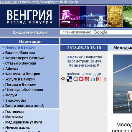
|
Online daily newspaper in Hungary
На главную
Вход
и
регистрация
Навигация
Новости Венгрии
2018-05-30 16:10
Молодые
Видео о Венгрии
Тематика: Общество
Фотогалерея Венгрии
Просмотров: 28.494
Статьи о Венгрии
Комментариев: 0
Афиша
Фестивали Венгрии
добавить в закладки
Услуги в Венгрии
Погода в Венгрии
Частные объявления
Форум
Знакомства
Блоги пользователей
Гостиницы
Магазины
Медицинские услуги
Моло
Ночная жизнь
пенсио