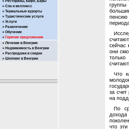
Рестораны, Кафе, Бары
групп
Спа и веллнесс
больши
Термальные курорты
пенсию
Туристические услуги
Услуги
периода
Развлечения
Обучение
Иссле
Горячие предложения
считают
Лечение в Венгрии
сейчас 
Недвижимость в Венгрии
они смо
Распродажи и скидки
только
Шоппинг в Венгрии
считают
Что к
молодо
государ
за счет
на подд
По ср
дохода 
поколен
что эт