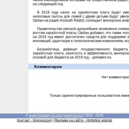
своем еженедельном интервью на общественном радио
на следующий год.
В 2019 году налог на заработную плату будет ум
налоговые льготы для семей с двумя детьми будут увели
Орбан на радио Kossuth Rádiót, сообщает венгерское ин
Правительство связало дальнейшее возможное снижен
ростом заработной платы. Орбан добавил, что также поп
на 2019 год имеет достаточно средств для поддержки э
инноваций, адаптации к технологическим изменениям, ис
Безработица, дефицит государственного бюджет
заработная плата, занятость и эффективность венгерск
основой для бюджета на 2019 год, - добавил он.
Комментарии
Нет комментари
Только зарегистрированные пользователи име
©
www.hungary-ru.com
(
www.rus.hu
) 1999 - 2026
Контакт - Impresszum
|
Реклама на сайте - Hirdetési ajánlat