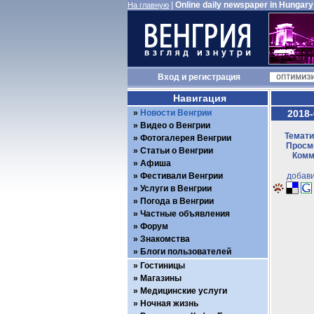
|
Online daily newspaper in Hungary
На главную
Вход
и
регистрация
Навигация
Новости Венгрии
2018-
Видео о Венгрии
Темати
Фотогалерея Венгрии
Просмо
Статьи о Венгрии
Комм
Афиша
Фестивали Венгрии
добави
Услуги в Венгрии
Погода в Венгрии
Частные объявления
Форум
Знакомства
Блоги пользователей
Гостиницы
Магазины
Медицинские услуги
Ночная жизнь