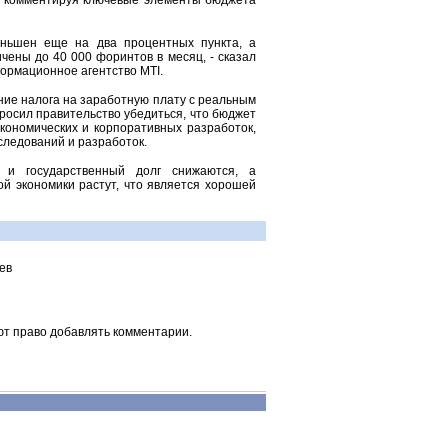
, комментируя ключевые элементы бюджета
еньшен еще на два процентных пункта, а
чены до 40 000 форинтов в месяц, - сказал
формационное агентство MTI.
ие налога на заработную плату с реальным
росил правительство убедиться, что бюджет
кономических и корпоративных разработок,
следований и разработок.
а и государственный долг снижаются, а
ой экономики растут, что является хорошей
ев
ют право добавлять комментарии.