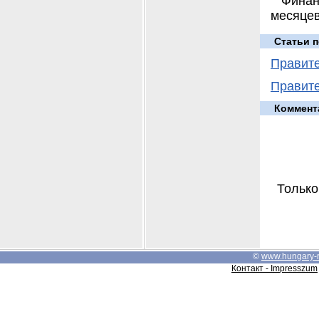
Финан
месяцев
Статьи п
Правите
Правите
Коммент
Только
©
www.hungary-
Контакт - Impresszum