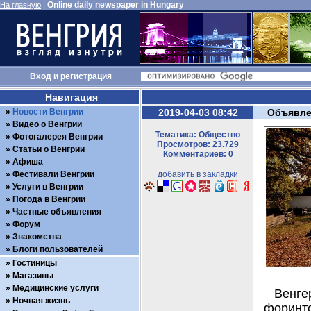
|
Online daily newspaper in Hungary
На главную
Вход
и
регистрация
Навигация
Новости Венгрии
2019-04-03 08:42
Объявле
Видео о Венгрии
Тематика: Общество
Фотогалерея Венгрии
Просмотров: 23.729
Статьи о Венгрии
Комментариев: 0
Афиша
Фестивали Венгрии
добавить в закладки
Услуги в Венгрии
Погода в Венгрии
Частные объявления
Форум
Знакомства
Блоги пользователей
Гостиницы
Магазины
Медицинские услуги
Венге
Ночная жизнь
форинто