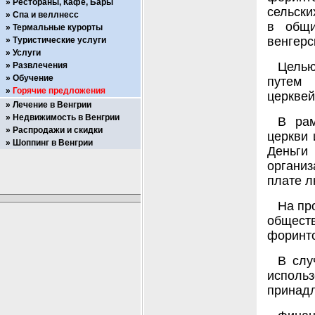
Рестораны, Кафе, Бары
сельски
Спа и веллнесс
в общи
Термальные курорты
венгерс
Туристические услуги
Услуги
Целью
Развлечения
Обучение
путем 
Горячие предложения
церквей
Лечение в Венгрии
Недвижимость в Венгрии
В рам
Распродажи и скидки
церкви 
Шоппинг в Венгрии
Деньги
органи
плате л
На пр
обществ
форинто
В слу
исполь
принадл