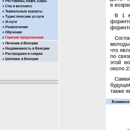
Рестораны, Кафе, Бары
в возрас
Спа и веллнесс
Термальные курорты
В 1 к
Туристические услуги
форинт
Услуги
форинто
Развлечения
Обучение
Согл
Горячие предложения
Лечение в Венгрии
молоды
Недвижимость в Венгрии
что явл
Распродажи и скидки
по связ
Шоппинг в Венгрии
этой в
около 2
Самая
будущем
также я
Коммент