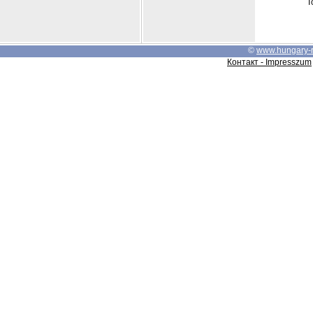
Т
©
www.hungary-
Контакт - Impresszum