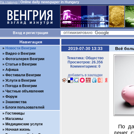
|
Online daily newspaper in Hungary
На главную
Вход
и
регистрация
Навигация
Новости Венгрии
2019-07-30 13:33
Всё бол
Видео о Венгрии
Тематика: Общество
Фотогалерея Венгрии
Просмотров: 26.356
Статьи о Венгрии
Комментариев: 0
Афиша
Фестивали Венгрии
добавить в закладки
Услуги в Венгрии
Погода в Венгрии
Частные объявления
Форум
Знакомства
Блоги пользователей
Гостиницы
Магазины
Медицинские услуги
По да
Ночная жизнь
денег 