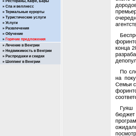
Рестораны, Кафе, Бары
дородов
Спа и веллнесс
премье
Термальные курорты
очеред
Туристические услуги
Услуги
агентст
Развлечения
Обучение
Беспр
Горячие предложения
форинт
Лечение в Венгрии
конца 2
Недвижимость в Венгрии
разра
Распродажи и скидки
депопул
Шоппинг в Венгрии
По сл
на пок
Семьи с
форинт
соответ
Гуяш 
бюджет 
програ
ожидало
посмотр