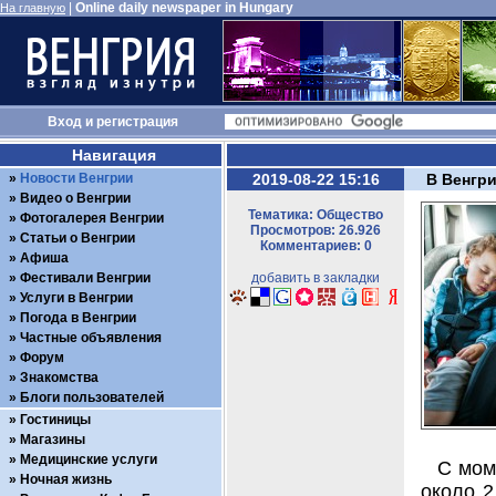
|
Online daily newspaper in Hungary
На главную
Вход
и
регистрация
Навигация
Новости Венгрии
2019-08-22 15:16
В Венгри
Видео о Венгрии
Тематика: Общество
Фотогалерея Венгрии
Просмотров: 26.926
Статьи о Венгрии
Комментариев: 0
Афиша
Фестивали Венгрии
добавить в закладки
Услуги в Венгрии
Погода в Венгрии
Частные объявления
Форум
Знакомства
Блоги пользователей
Гостиницы
Магазины
Медицинские услуги
С мом
Ночная жизнь
около 2