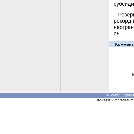
субсидия
Резе
рекор
неогран
он.
Коммент
Т
©
www.hungary-
Контакт - Impresszum