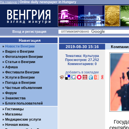
|
Online daily newspaper in Hungary
На главную
Вход
и
регистрация
Навигация
Новости Венгрии
2019-08-30 15:16
Компания
Видео о Венгрии
Тематика: Культура
Фотогалерея Венгрии
Просмотров: 27.252
Статьи о Венгрии
Комментариев: 0
Афиша
Фестивали Венгрии
добавить в закладки
Услуги в Венгрии
Погода в Венгрии
Частные объявления
Форум
Знакомства
Блоги пользователей
Гостиницы
Магазины
Медицинские услуги
Госуд
Ночная жизнь
сентяб