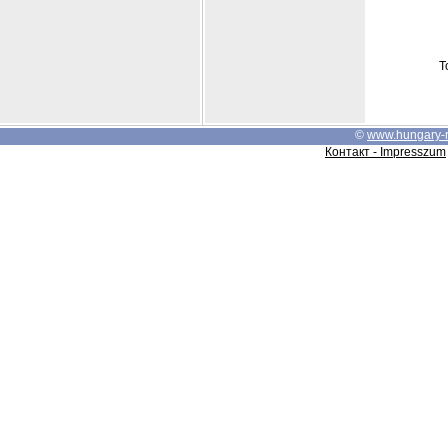
Т
©
www.hungary-
Контакт - Impresszum