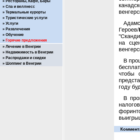
Рестораны, Кафе, Бары
канадс
Спа и веллнесс
венгерс
Термальные курорты
Туристические услуги
Адамс
Услуги
Героев/
Развлечения
Обучение
"Сканди
Горячие предложения
на сце
Лечение в Венгрии
венгерс
Недвижимость в Венгрии
Распродажи и скидки
В про
Шоппинг в Венгрии
беспла
чтобы 
предста
году бу
В про
налогов
форинт
выигры
Коммент