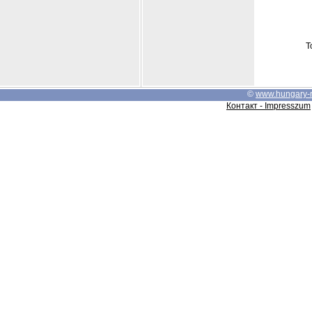
Т
©
www.hungary-
Контакт - Impresszum