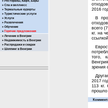
Рестораны, Кафе, Бары
отходов
Спа и веллнесс
2016 год
Термальные курорты
Туристические услуги
В про
Услуги
отходо
Развлечения
Обучение
всего (
Горячие предложения
кг. на 
Лечение в Венгрии
ссылкой
Недвижимость в Венгрии
Распродажи и скидки
Еврос
Шоппинг в Венгрии
потребл
того, 
Венгри
зрения 
Друга
2017 го
113 кг.
прошло 
Коммент