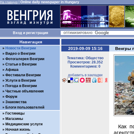
|
Online daily newspaper in Hungary
На главную
Вход
и
регистрация
Навигация
Новости Венгрии
2019-09-09 15:16
Венгры п
Видео о Венгрии
Тематика: Общество
Фотогалерея Венгрии
Просмотров: 28.352
Статьи о Венгрии
Комментариев: 0
Афиша
Фестивали Венгрии
добавить в закладки
Услуги в Венгрии
Погода в Венгрии
Частные объявления
Форум
Знакомства
Блоги пользователей
Гостиницы
Магазины
Медицинские услуги
Как п
Ночная жизнь
агентст