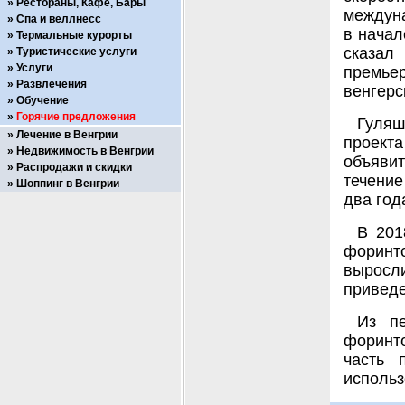
Рестораны, Кафе, Бары
междуна
Спа и веллнесс
в начал
Термальные курорты
сказал
Туристические услуги
Услуги
премье
Развлечения
венгерс
Обучение
Горячие предложения
Гуляш
Лечение в Венгрии
проекта
Недвижимость в Венгрии
объявит
Распродажи и скидки
течение
Шоппинг в Венгрии
два год
В 201
форинто
выросл
приведе
Из пе
форинто
часть 
использ