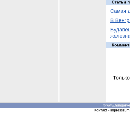
Статьи п
Самая д
В Венгр
Будапеш
железна
Коммент
Только
©
www.hungary-
Контакт - Impresszum