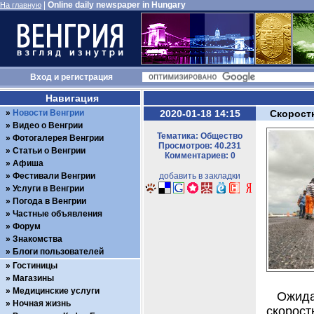
|
Online daily newspaper in Hungary
На главную
Вход
и
регистрация
Навигация
Новости Венгрии
2020-01-18 14:15
Скоростн
Видео о Венгрии
Тематика: Общество
Фотогалерея Венгрии
Просмотров: 40.231
Статьи о Венгрии
Комментариев: 0
Афиша
Фестивали Венгрии
добавить в закладки
Услуги в Венгрии
Погода в Венгрии
Частные объявления
Форум
Знакомства
Блоги пользователей
Гостиницы
Магазины
Медицинские услуги
Ожида
Ночная жизнь
скоро