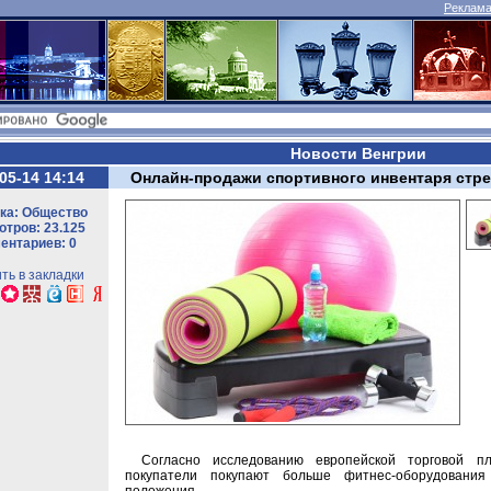
Реклама 
Новости Венгрии
05-14 14:14
Онлайн-продажи спортивного инвентаря стре
ка: Общество
тров: 23.125
ентариев: 0
ть в закладки
Согласно исследованию европейской торговой пл
покупатели покупают больше фитнес-оборудовани