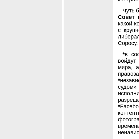
Чуть 
Совет 
какой к
с крупн
либера
Соросу.
*
в со
войдут
мира, а
правоз
*
незав
судом
исполн
разреша
*
Facebo
контент
фотогра
времен
ненавис