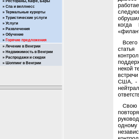
Рестораны, Кафе, Бары
работа
Спа и веллнесс
следующ
Термальные курорты
обрушил
Туристические услуги
Услуги
когда 
Развлечения
«филан
Обучение
Горячие предложения
Всего
Лечение в Венгрии
статья
Недвижимость в Венгрии
контро
Распродажи и скидки
поддер
Шоппинг в Венгрии
некой т
встреч
США, - 
нейтра
ответст
Свою
повтор
руковод
одному
незави
контрол