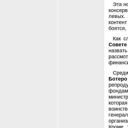
Эта н
консерв
левых. 
контен
боятся,
Как с
Совете
назвать
рассмо
финанс
Сред
Ботер
репрод
фондам
минис
которая
воинст
генер
органи
Кроме 