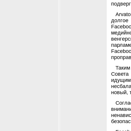
подверг
Arvat
долгое 
Facebo
медийно
венгерс
парламе
Faceb
проправ
Таким
Совета
идущи
несбала
новый, 
Согл
внима
ненави
безопас