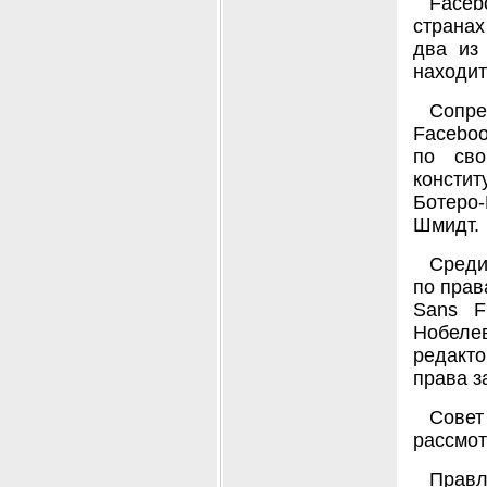
Faceb
странах
два из
находит
Сопре
Faceboo
по сво
констит
Ботеро
Шмидт.
Среди
по прав
Sans F
Нобеле
редакт
права з
Совет
рассмот
Правл