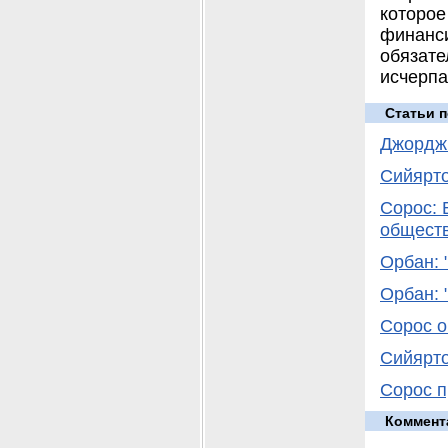
которо
финанс
обязат
исчерпа
Статьи п
Джордж
Сийярто
Сорос: 
общест
Орбан: 
Орбан: 
Сорос о
Сийярто
Сорос п
Коммент