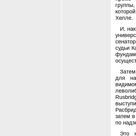
группы
которо
Хелле.
И, на
универ
сенатор
судьи К
фунда
осущест
Затем
для на
видим
леволи
Rusbri
выступ
Расбри
затем в
по надз
Это 