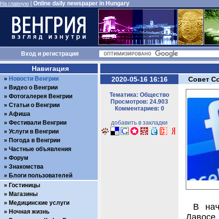
|
Online daily newspaper in Hungary
На главную
Вход
и
регистрация
Навигация
Новости Венгрии
2020-05-16 16:16
Совет Со
Видео о Венгрии
Тематика: Общество
Фотогалерея Венгрии
Просмотров: 24.903
Статьи о Венгрии
Комментариев: 0
Афиша
Фестивали Венгрии
добавить в закладки
Услуги в Венгрии
Погода в Венгрии
Частные объявления
Форум
Знакомства
Блоги пользователей
Гостиницы
Магазины
Медицинские услуги
В нач
Ночная жизнь
Давосе 