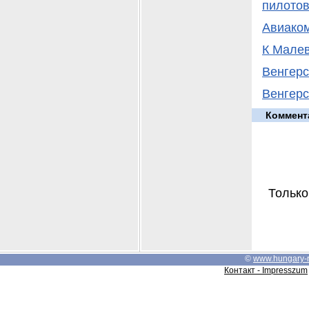
пилото
Авиаком
К Малев
Венгерс
Венгерс
Коммент
Только
©
www.hungary-
Контакт - Impresszum