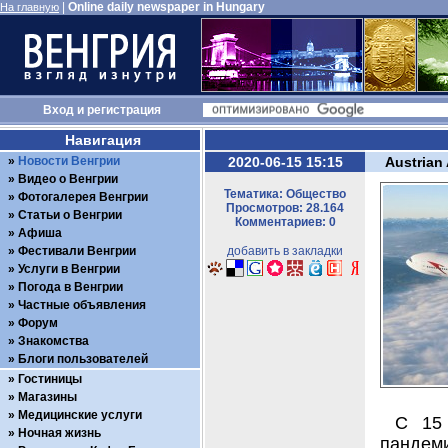
|
Online daily newspaper in Hungary
На главную
Вход
и
регистрация
Навигация
Новости Венгрии
2020-06-15 15:15
Austrian
Видео о Венгрии
Тематика: Общество
Фотогалерея Венгрии
Просмотров: 28.164
Статьи о Венгрии
Комментариев: 0
Афиша
Фестивали Венгрии
добавить в закладки
Услуги в Венгрии
Погода в Венгрии
Частные объявления
Форум
Знакомства
Блоги пользователей
Гостиницы
Магазины
Медицинские услуги
С 15 
Ночная жизнь
панде