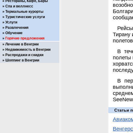
Рестораны, Кафе, Бары
возобн
Спа и веллнесс
Болгар
Термальные курорты
сообща
Туристические услуги
Услуги
Рейсы
Развлечения
Обучение
Тирану 
Горячие предложения
полетов
Лечение в Венгрии
Недвижимость в Венгрии
В теч
Распродажи и скидки
полеты 
Шоппинг в Венгрии
хорват
послед
В пер
выполн
средне
SeeNew
Статьи п
Авиаком
Венгерс