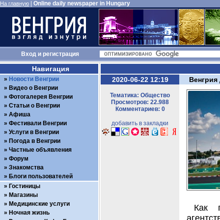
|
Online daily newspaper in Hungary
На главную
Вход
и
регистрация
Навигация
Новости Венгрии
2020-06-22 12:19
Венгрия
Видео о Венгрии
Тематика: Общество
Фотогалерея Венгрии
Просмотров: 22.988
Статьи о Венгрии
Комментариев: 0
Афиша
Фестивали Венгрии
добавить в закладки
Услуги в Венгрии
Погода в Венгрии
Частные объявления
Форум
Знакомства
Блоги пользователей
Гостиницы
Магазины
Медицинские услуги
Как 
Ночная жизнь
агентс