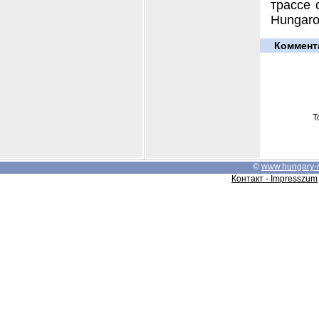
трассе 
Hungaro
Коммент
Т
©
www.hungary-
Контакт - Impresszum