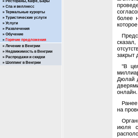
Рестораны, Кафе, Бары
провед
Спа и веллнесс
согласо
Термальные курорты
более н
Туристические услуги
Услуги
которое
Развлечения
Обучение
Предс
Горячие предложения
сказал
Лечение в Венгрии
отсутст
Недвижимость в Венгрии
закрыт 
Распродажи и скидки
Шоппинг в Венгрии
"В це
миллиар
Дюлай д
дверям
онлайн.
Ранее
на про
Орган
июля с
распол