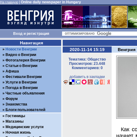
|
Online daily newspaper in Hungary
На главную
Вход
и
регистрация
Навигация
Новости Венгрии
2020-11-14 15:19
Венгрия 
Видео о Венгрии
Тематика: Общество
Фотогалерея Венгрии
Просмотров: 23.448
Статьи о Венгрии
Комментариев: 0
Афиша
Фестивали Венгрии
добавить в закладки
Услуги в Венгрии
Погода в Венгрии
Частные объявления
Форум
Знакомства
Блоги пользователей
Гостиницы
Магазины
Медицинские услуги
Как с
Ночная жизнь
начнет 