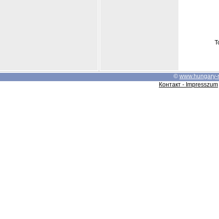
Т
©
www.hungary-
Контакт - Impresszum