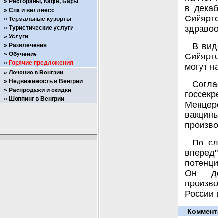
Рестораны, Кафе, Бары
в декаб
Спа и веллнесс
Сийярто
Термальные курорты
здраво
Туристические услуги
Услуги
В вид
Развлечения
Обучение
Сийярт
Горячие предложения
могут н
Лечение в Венгрии
Недвижимость в Венгрии
Согла
Распродажи и скидки
госсекр
Шоппинг в Венгрии
Менцер
вакци
произво
По сл
вперед"
потенци
Он до
произв
России 
Коммент