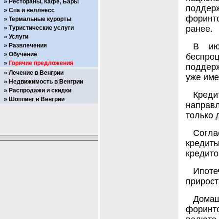
Рестораны, Кафе, Бары
поддер
Спа и веллнесс
форинт
Термальные курорты
ранее.
Туристические услуги
Услуги
В ию
Развлечения
Обучение
беспр
Горячие предложения
поддерж
Лечение в Венгрии
уже име
Недвижимость в Венгрии
Распродажи и скидки
Кред
Шоппинг в Венгрии
направ
только 
Согла
кредиты
кредито
Ипот
прирост
Домаш
форинто