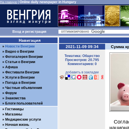
|
Online daily newspaper in Hungary
На главную
Вход
и
регистрация
Навигация
Новости Венгрии
2021-11-09 09:34
Сумма кр
Видео о Венгрии
Тематика: Общество
Фотогалерея Венгрии
Просмотров: 20.795
Статьи о Венгрии
Комментариев: 0
Афиша
Фестивали Венгрии
добавить в закладки
Услуги в Венгрии
Погода в Венгрии
Частные объявления
Форум
Знакомства
Блоги пользователей
Гостиницы
Магазины
Медицинские услуги
Согл
Ночная жизнь
национа