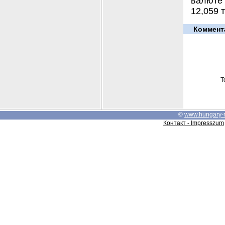
валюте 
12,059 
Коммент
Т
©
www.hungary-
Контакт - Impresszum