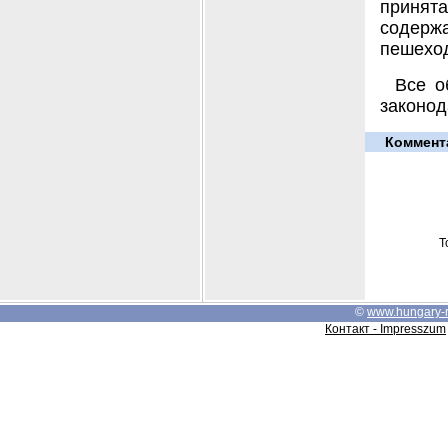
принята
содерж
пешеход
Все о
законод
Коммент
Т
©
www.hungary-
Контакт - Impresszum