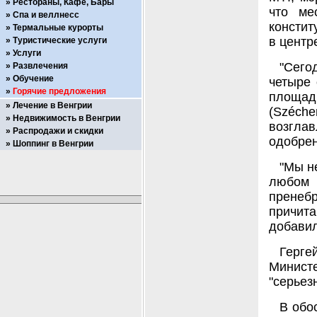
Рестораны, Кафе, Бары
что ме
Спа и веллнесс
констит
Термальные курорты
в центр
Туристические услуги
Услуги
"Сего
Развлечения
Обучение
четыре 
Горячие предложения
площад
Лечение в Венгрии
(Széche
Недвижимость в Венгрии
возгла
Распродажи и скидки
одобре
Шоппинг в Венгрии
"Мы н
любом
прене
причита
добавил
Герг
Минист
"серьез
В обо