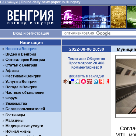
|
Online daily newspaper in Hungary
На главную
Вход
и
регистрация
Навигация
Новости Венгрии
2022-08-06 20:30
Муницип
Видео о Венгрии
Тематика: Общество
Фотогалерея Венгрии
Просмотров: 20.468
Статьи о Венгрии
Комментариев: 0
Афиша
Фестивали Венгрии
добавить в закладки
Услуги в Венгрии
Погода в Венгрии
Частные объявления
Форум
Знакомства
Блоги пользователей
Гостиницы
Магазины
Медицинские услуги
Согла
Ночная жизнь
MTI, мэ