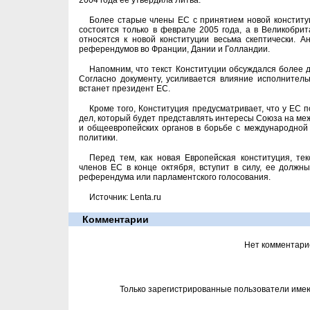
2004 года ее утвердила Литва.
Более старые члены ЕС с принятием новой конститу
состоится только в феврале 2005 года, а в Великобрит
относятся к новой конституции весьма скептически. А
референдумов во Франции, Дании и Голландии.
Напомним, что текст Конституции обсуждался более д
Согласно документу, усиливается влияние исполнитель
встанет президент ЕС.
Кроме того, Конституция предусматривает, что у ЕС
дел, который будет представлять интересы Союза на ме
и общеевропейских органов в борьбе с международной
политики.
Перед тем, как новая Европейская конституция, те
членов ЕС в конце октября, вступит в силу, ее долж
референдума или парламентского голосования.
Источник: Lenta.ru
Комментарии
Нет комментари
Только зарегистрированные пользователи име