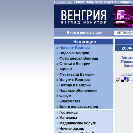
|
Online daily newspaper in Hungary
На главную
Вход
и
регистрация
Навигация
Новости Венгрии
2004-
Видео о Венгрии
Темати
Фотогалерея Венгрии
Просмо
Статьи о Венгрии
Комм
Афиша
Фестивали Венгрии
добави
Услуги в Венгрии
Погода в Венгрии
Частные объявления
Форум
Знакомства
Блоги пользователей
Гостиницы
Магазины
Медицинские услуги
Ночная жизнь