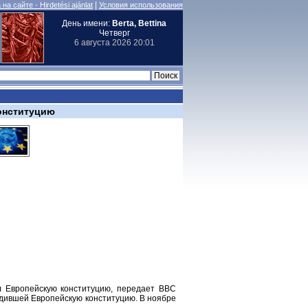
|
на сайте - Hirdetési ajánlat
Условия использования
День имени:
Berta, Bettina
Четверг
6 августа 2026 20:01
онституцию
л Европейскую конституцию, передает BBC
рдившей Европейскую конституцию. В ноябре