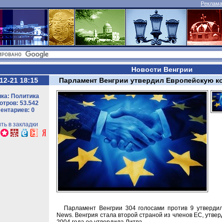
Реклама 
Новости Венгрии
12-21 18:15
Парламент Венгрии утвердил Европейскую к
ка: Политика
тров: 53.542
ентариев: 0
ть в закладки
Парламент Венгрии 304 голосами против 9 утверди
News. Венгрия стала второй страной из членов ЕС, утве