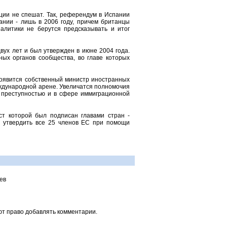
ции не спешат. Так, референдум в Испании
ании - лишь в 2006 году, причем британцы
налитики не берутся предсказывать и итог
вух лет и был утвержден в июне 2004 года.
ных органов сообщества, во главе которых
 появится собственный министр иностранных
ждународной арене. Увеличатся полномочия
 преступностью и в сфере иммиграционной
кст которой был подписан главами стран -
ны утвердить все 25 членов ЕС при помощи
ев
ют право добавлять комментарии.