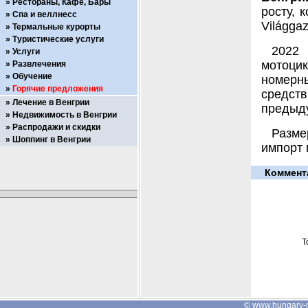
Рестораны, Кафе, Бары
росту, 
Спа и веллнесс
Világga
Термальные курорты
Туристические услуги
2022
Услуги
мотоцик
Развлечения
Обучение
номерны
Горячие предложения
средст
Лечение в Венгрии
предыд
Недвижимость в Венгрии
Распродажи и скидки
Разме
Шоппинг в Венгрии
импорт 
Коммент
Т
©
www.hungary-