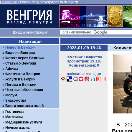
|
Online daily newspaper in Hungary
На главную
Вход
и
регистрация
Навигация
Новости Венгрии
2023-01-09 15:46
Количес
Видео о Венгрии
Тематика: Общество
Фотогалерея Венгрии
Просмотров: 19.326
Статьи о Венгрии
Комментариев: 0
Афиша
Фестивали Венгрии
добавить в закладки
Услуги в Венгрии
Погода в Венгрии
Частные объявления
Форум
Знакомства
Блоги пользователей
Гостиницы
Магазины
Медицинские услуги
В 20
Ночная жизнь
Венгри