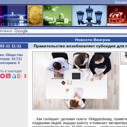
Реклама 
Новости Венгрии
02-11 11:11
Правительство возобновляет субсидии для 
ка: Общество
тров: 19.731
ентариев: 0
ть в закладки
Как сообщает деловая газета Világgazdaság, правит
поддержки людей, ищущих работу, и помогает им приобре