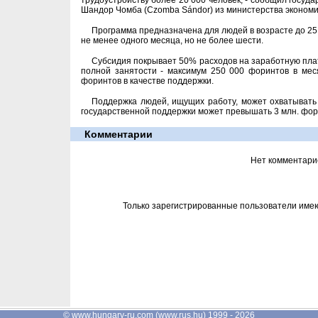
трудоустройству более 20 000 человек, - сообщил госуд
Шандор Чомба (Czomba Sándor) из министерства экономи
Программа предназначена для людей в возрасте до 25
не менее одного месяца, но не более шести.
Субсидия покрывает 50% расходов на заработную плату
полной занятости - максимум 250 000 форинтов в мес
форинтов в качестве поддержки.
Поддержка людей, ищущих работу, может охватывать 
государственной поддержки может превышать 3 млн. фори
Комментарии
Нет комментари
Только зарегистрированные пользователи име
©
www.hungary-ru.com
(
www.rus.hu
) 1999 - 2026