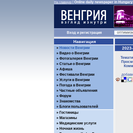
|
Online daily newspaper in Hungary
На главную
Вход
и
регистрация
Навигация
Новости Венгрии
2023-
Видео о Венгрии
Темати
Фотогалерея Венгрии
Просмо
Статьи о Венгрии
Комм
Афиша
Фестивали Венгрии
добави
Услуги в Венгрии
Погода в Венгрии
Частные объявления
Форум
Знакомства
Блоги пользователей
Гостиницы
Магазины
Медицинские услуги
Ночная жизнь