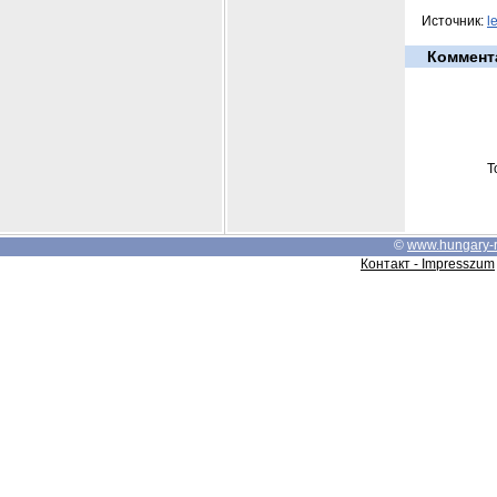
Источник:
l
Коммент
Т
©
www.hungary-
Контакт - Impresszum