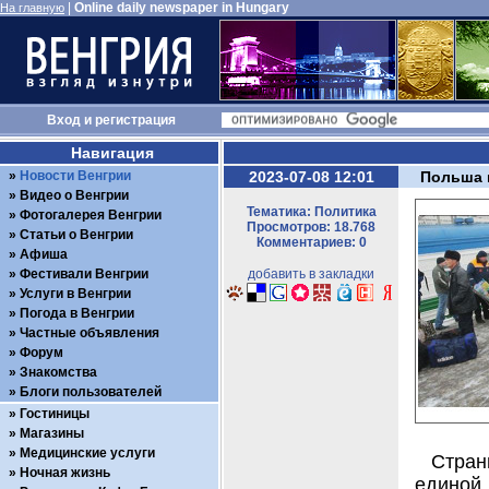
|
Online daily newspaper in Hungary
На главную
Вход
и
регистрация
Навигация
Новости Венгрии
2023-07-08 12:01
Польша 
Видео о Венгрии
Тематика: Политика
Фотогалерея Венгрии
Просмотров: 18.768
Статьи о Венгрии
Комментариев: 0
Афиша
Фестивали Венгрии
добавить в закладки
Услуги в Венгрии
Погода в Венгрии
Частные объявления
Форум
Знакомства
Блоги пользователей
Гостиницы
Магазины
Медицинские услуги
Стран
Ночная жизнь
едино