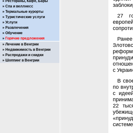
Рестораны, Кафе, Бары
заблоки
Спа и веллнесс
Термальные курорты
27 г
Туристические услуги
европ
Услуги
сопроти
Развлечения
Обучение
Ране
Горячие предложения
Лечение в Венгрии
Злотов
Недвижимость в Венгрии
реформы
Распродажи и скидки
принуд
Шоппинг в Венгрии
отноше
с Украи
В сво
по внут
с идее
принима
22 тыс
убежи
«принуд
системе