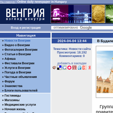
|
Online daily newspaper in Hungary
На главную
Вход
и
регистрация
Навигация
Новости Венгрии
2024-04-04 13:44
В Будап
Видео о Венгрии
Тематика: Новости сайта
Фотогалерея Венгрии
Просмотров: 18.192
Статьи о Венгрии
Комментариев: 0
Афиша
Фестивали Венгрии
добавить в закладки
Услуги в Венгрии
Погода в Венгрии
Частные объявления
Форум
Знакомства
Блоги пользователей
Гостиницы
Магазины
Медицинские услуги
Групп
Ночная жизнь
правите