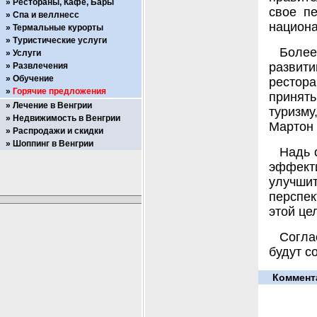
Рестораны, Кафе, Бары
свое пе
Спа и веллнесс
национа
Термальные курорты
Туристические услуги
Более
Услуги
развит
Развлечения
Обучение
рестор
Горячие предложения
принять
Лечение в Венгрии
туризм
Недвижимость в Венгрии
Мартон 
Распродажи и скидки
Шоппинг в Венгрии
Надь 
эффект
улучши
перспе
этой це
Согла
будут с
Коммент