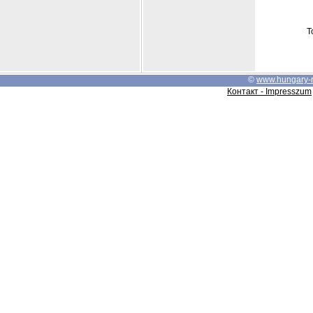
Т
©
www.hungary-
Контакт - Impresszum