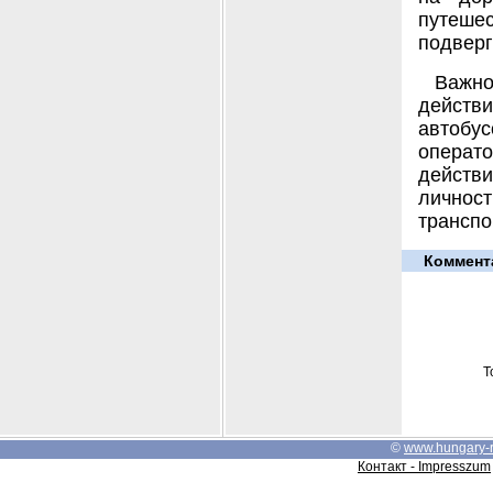
путеше
подверг
Важн
действ
автобус
операт
действ
личност
транспо
Коммент
Т
©
www.hungary-
Контакт - Impresszum