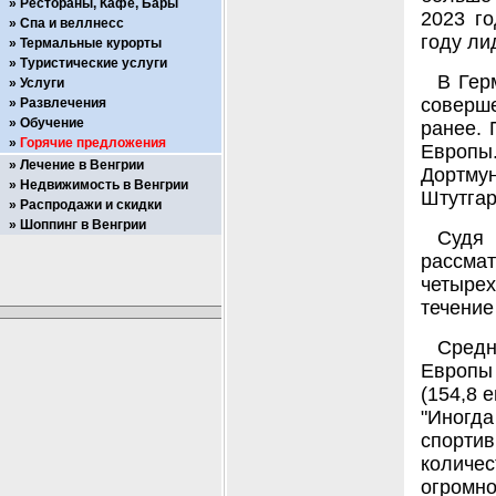
Рестораны, Кафе, Бары
2023 го
Спа и веллнесс
году ли
Термальные курорты
Туристические услуги
В Гер
Услуги
соверш
Развлечения
Обучение
ранее. 
Горячие предложения
Европы
Лечение в Венгрии
Дортмун
Недвижимость в Венгрии
Штутгар
Распродажи и скидки
Шоппинг в Венгрии
Судя 
рассма
четырех
течение
Средн
Европы 
(154,8 е
"Иногд
спорти
количе
огромно