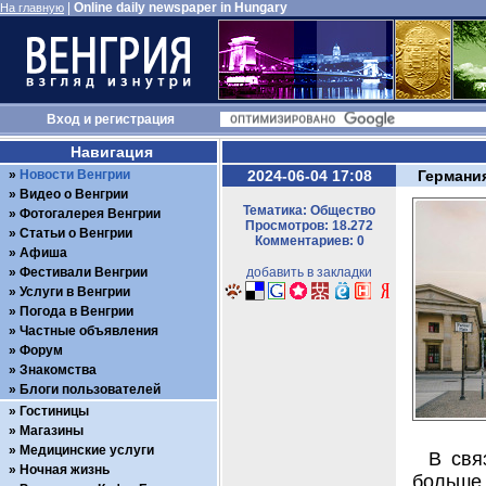
|
Online daily newspaper in Hungary
На главную
Вход
и
регистрация
Навигация
Новости Венгрии
2024-06-04 17:08
Германи
Видео о Венгрии
Тематика: Общество
Фотогалерея Венгрии
Просмотров: 18.272
Статьи о Венгрии
Комментариев: 0
Афиша
Фестивали Венгрии
добавить в закладки
Услуги в Венгрии
Погода в Венгрии
Частные объявления
Форум
Знакомства
Блоги пользователей
Гостиницы
Магазины
Медицинские услуги
В свя
Ночная жизнь
больше 