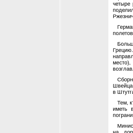
четыре 
подели
Ржезнич
Герма
полетов
Больш
Грецию
направ
место),
возглав
Сборн
Швейцар
в Штутг
Тем, 
иметь 
пограни
Минис
на дор