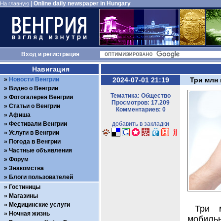
|
Online daily newspaper in Hungary
На главную
Вход
и
регистрация
Навигация
Новости Венгрии
2024-07-01 21:19
Три млн
Видео о Венгрии
Тематика: Общество
Фотогалерея Венгрии
Просмотров: 17.209
Статьи о Венгрии
Комментариев: 0
Афиша
Фестивали Венгрии
добавить в закладки
Услуги в Венгрии
Погода в Венгрии
Частные объявления
Форум
Знакомства
Блоги пользователей
Гостиницы
Магазины
Медицинские услуги
Три 
Ночная жизнь
мобиль