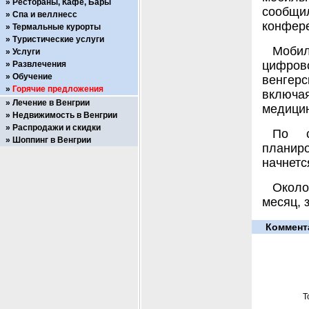
Рестораны, Кафе, Бары
сообщи
Спа и веллнесс
конфере
Термальные курорты
Туристические услуги
Мобил
Услуги
цифрово
Развлечения
Обучение
венгерс
Горячие предложения
включа
Лечение в Венгрии
медицин
Недвижимость в Венгрии
Распродажи и скидки
По с
Шоппинг в Венгрии
планир
начнетс
Около
месяц, 
Коммент
Т