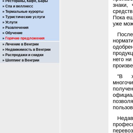
Рестораны, Кафе, Бары
знаки,
Спа и веллнесс
средств
Термальные курорты
Пока ещ
Туристические услуги
Услуги
уже мож
Развлечения
Обучение
После
Горячие предложения
нормат
Лечение в Венгрии
одобре
Недвижимость в Венгрии
продукц
Распродажи и скидки
него ни
Шоппинг в Венгрии
произве
"В х
многоч
получе
официа
позволя
пользов
Нед
профес
перевоз