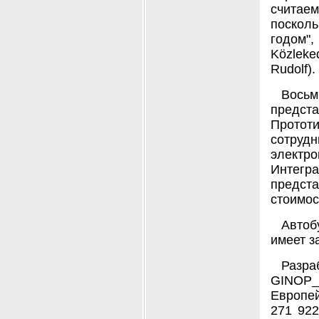
считаем
посколь
годом",
Közleke
Rudolf).
Вось
предста
Прото
сотруд
электр
Интегр
предст
стоимос
Автоб
имеет з
Разр
GINOP
Европей
271 922