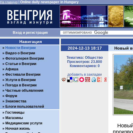
|
Online daily newspaper in Hungary
На главную
Вход
и
регистрация
Навигация
Новости Венгрии
2024-12-13 18:17
Новый в
Видео о Венгрии
Тематика: Общество
Фотогалерея Венгрии
Просмотров: 23.800
Статьи о Венгрии
Комментариев: 0
Афиша
Фестивали Венгрии
добавить в закладки
Услуги в Венгрии
Погода в Венгрии
Частные объявления
Форум
Знакомства
Блоги пользователей
Гостиницы
Магазины
Медицинские услуги
Новы
Ночная жизнь
произв