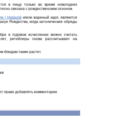
тся в пищу только во время новогодних
 тесно связана с рождественским сезоном.
е / Halászlé
и/или жареный карп, являются
анун Рождества, когда католические обряды
бре в годовом исчислении можно считать
 лет, ритейлеры снова рассчитывают на
ым блюдам также растет.
ев
ют право добавлять комментарии.