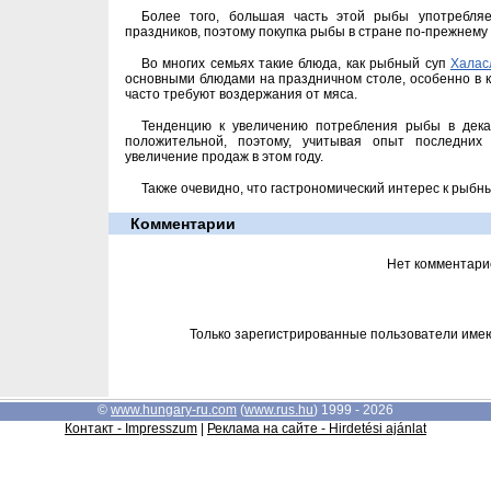
Более того, большая часть этой рыбы употребляе
праздников, поэтому покупка рыбы в стране по-прежнему
Во многих семьях такие блюда, как рыбный суп
Халасл
основными блюдами на праздничном столе, особенно в к
часто требуют воздержания от мяса.
Тенденцию к увеличению потребления рыбы в дека
положительной, поэтому, учитывая опыт последних
увеличение продаж в этом году.
Также очевидно, что гастрономический интерес к рыбн
Комментарии
Нет комментари
Только зарегистрированные пользователи име
©
www.hungary-ru.com
(
www.rus.hu
) 1999 - 2026
Контакт - Impresszum
|
Реклама на сайте - Hirdetési ajánlat