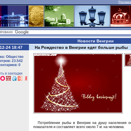
Реклама 
Новости Венгрии
12-24 18:47
На Рождество в Венгрии едят больше рыбы
ка: Общество
тров: 23.542
ентариев: 0
ть в закладки
Потребление рыбы в Венгрии на душу населения ос
показателя и составляет всего около 7 кг. на человека.