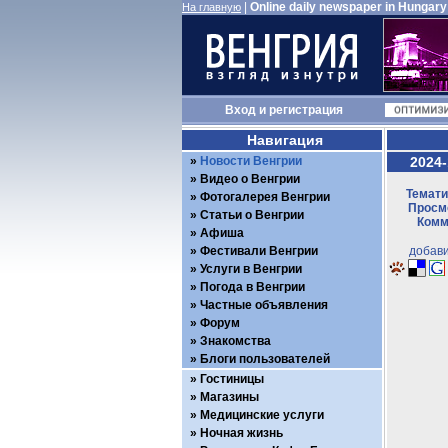
|
Online daily newspaper in Hungary
На главную
Вход
и
регистрация
Навигация
Новости Венгрии
2024-
Видео о Венгрии
Темати
Фотогалерея Венгрии
Просмо
Статьи о Венгрии
Комм
Афиша
Фестивали Венгрии
добави
Услуги в Венгрии
Погода в Венгрии
Частные объявления
Форум
Знакомства
Блоги пользователей
Гостиницы
Магазины
Медицинские услуги
Ночная жизнь