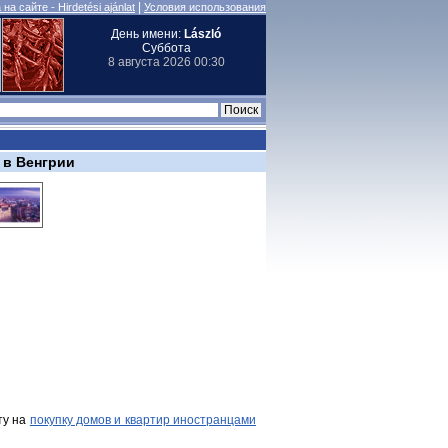
|
на сайте - Hirdetési ajánlat
Условия использования
День имени:
László
Суббота
8 августа 2026 00:30
 в Венгрии
ту на
покупку домов и квартир иностранцами