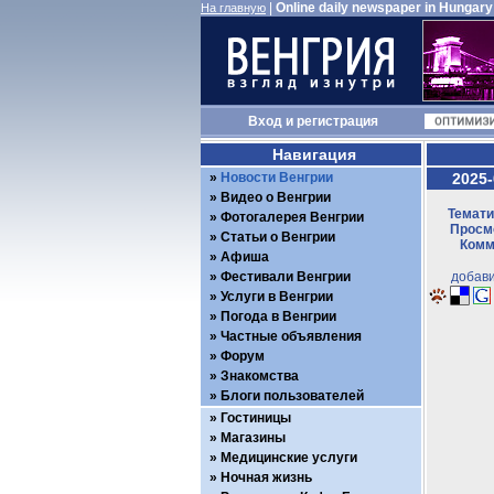
|
Online daily newspaper in Hungary
На главную
Вход
и
регистрация
Навигация
Новости Венгрии
2025-
Видео о Венгрии
Темати
Фотогалерея Венгрии
Просмо
Статьи о Венгрии
Комм
Афиша
Фестивали Венгрии
добави
Услуги в Венгрии
Погода в Венгрии
Частные объявления
Форум
Знакомства
Блоги пользователей
Гостиницы
Магазины
Медицинские услуги
Ночная жизнь