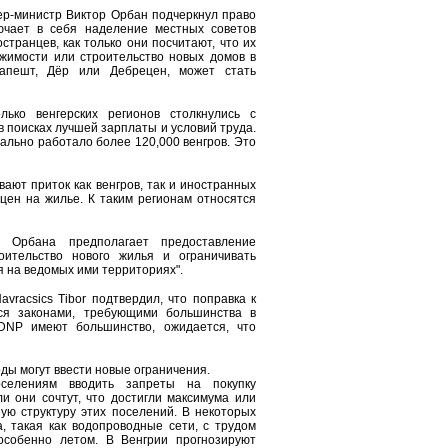
ер-министр Виктор Орбан подчеркнул право
ючает в себя наделение местных советов
транцев, как только они посчитают, что их
ижимости или строительство новых домов в
дапешт, Дёр или Дебрецен, может стать
лько венгерских регионов столкнулись с
в поисках лучшей зарплаты и условий труда.
иально работало более 120,000 венгров. Это
ают приток как венгров, так и иностранных
 цен на жилье. К таким регионам относятся
а Орбана предполагает предоставление
ительство нового жилья и ограничивать
 на ведомых ими территориях".
vracsics Tibor подтвердил, что поправка к
ься законами, требующими большинства в
DNP имеют большинство, ожидается, что
оды могут ввести новые ограничения.
оселениям вводить запреты на покупку
и они сочтут, что достигли максимума или
ую структуру этих поселений. В некоторых
, такая как водопроводные сети, с трудом
особенно летом. В Венгрии прогнозируют