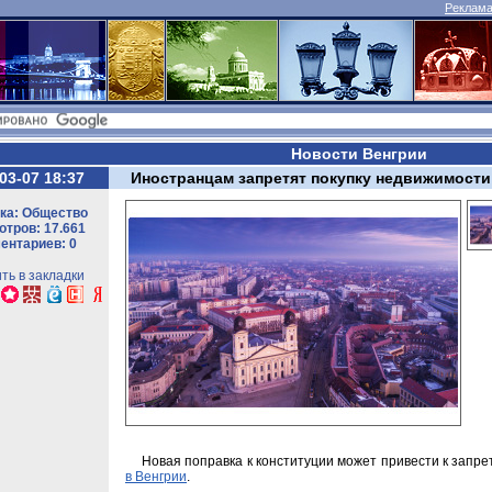
Реклама 
Новости Венгрии
03-07 18:37
Иностранцам запретят покупку недвижимости
ка: Общество
тров: 17.661
ентариев: 0
ть в закладки
Новая поправка к конституции может привести к запре
в Венгрии
.