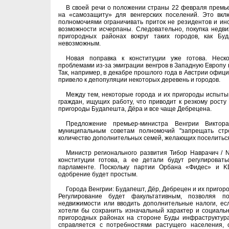
В своей речи о положении страны 22 февраля премь
на «самозащиту» для венгерских поселений. Это вкл
полномочиями ограничивать приток не резидентов и инос
возможности исчерпаны. Следовательно, покупка недв
пригородных районах вокруг таких городов, как Бу
невозможным.
Новая поправка к конституции уже готова. Неско
проблемами из-за эмиграции венгров в Западную Европу 
Так, например, в декабре прошлого года в Австрии офиц
привело к депопуляции некоторых деревень и городов.
Между тем, некоторые города и их пригороды испытыв
граждан, ищущих работу, что приводит к резкому росту
пригороды Будапешта, Дёра и все чаще Дебрецена.
Предложение премьер-министра Венгрии Виктор
муниципальным советам полномочий "запрещать стро
количество дополнительных семей, желающих поселиться
Министр регионального развития Тибор Наврачич / Na
конституции готова, а ее детали будут регулироват
парламенте. Поскольку партии Орбана «Фидес» и K
одобрение будет простым.
Города Венгрии: Будапешт, Дёр, Дебрецен и их пригор
Регулирование будет факультативным, позволяя п
недвижимости или вводить дополнительные налоги, есл
хотели бы сохранить изначальный характер и социальн
пригородных районах на стороне Буды инфраструктура
справляется с потребностями растущего населения, 