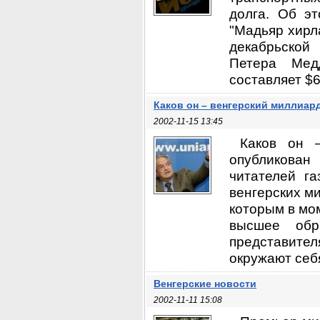
долга. Об э
"Мадьяр хирла
декабрьской
Петера Мед
составляет $6
Каков он – венгерский миллиар
2002-11-15 13:45
Каков он 
опубликован
читателей г
венгерских м
которым в мом
высшее обр
представител
окружают себя
Венгерские новости
2002-11-11 15:08