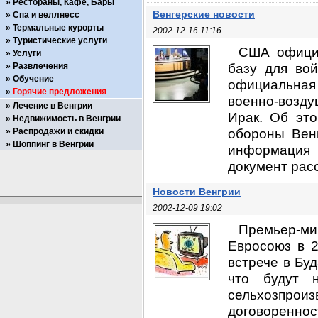
Рестораны, Кафе, Бары
Венгерские новости
Спа и веллнесс
Термальные курорты
2002-12-16 11:16
Туристические услуги
США официа
Услуги
базу для вой
Развлечения
Обучение
официальная
Горячие предложения
военно-возду
Лечение в Венгрии
Ирак. Об эт
Недвижимость в Венгрии
обороны Вен
Распродажи и скидки
Шоппинг в Венгрии
информация 
документ рас
Новости Венгрии
2002-12-09 19:02
Премьер-ми
Евросоюз в 2
встрече в Бу
что будут 
сельхозпро
договоренн