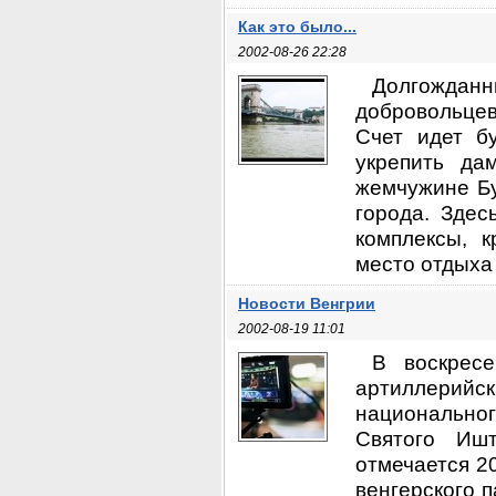
Как это было...
2002-08-26 22:28
Долгождан
добровольцев
Счет идет б
укрепить да
жемчужине Бу
города. Здес
комплексы, 
место отдыха 
Новости Венгрии
2002-08-19 11:01
В воскресе
артиллерийс
национальног
Святого Иш
отмечается 2
венгерского 