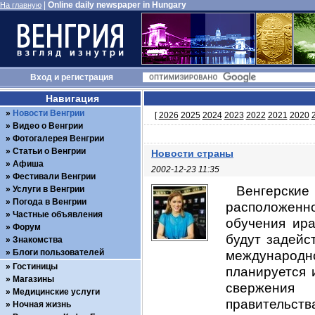
|
Online daily newspaper in Hungary
На главную
Вход
и
регистрация
Навигация
Новости Венгрии
[
2026
2025
2024
2023
2022
2021
2020
Видео о Венгрии
Фотогалерея Венгрии
Статьи о Венгрии
Новости страны
Афиша
2002-12-23 11:35
Фестивали Венгрии
Венгерские
Услуги в Венгрии
Погода в Венгрии
расположенно
Частные объявления
обучения ира
Форум
будут задейс
Знакомства
Блоги пользователей
международн
Гостиницы
планируется 
Магазины
свержения 
Медицинские услуги
правительства
Ночная жизнь