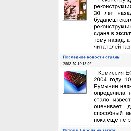
реконструкци
30 лет наза
будапештско
реконструкц
сдана в экспл
тому назад, 
читателей газ
Последние новости страны
2002-10-10 13:06
Комиссия Е
2004 году 10
Румынии назн
определила 
стало извес
оценивает д
способный в
пока ещё не 
Истоия. Европа на закате