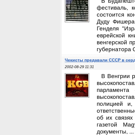
В Будапешт
фестиваль, 
состоится ко
Дуду Фишера
Генделя "Изр
еврейской кн
венгерской п
губернатора С
Чекисты предавали СССР в сер
2002-08-29 11:31
В Венгрии р
высокопост
парламента
высокопостав
полицией и,
ответственны
об их связях
газетой Mag
документы, ...