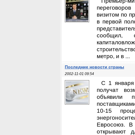
Премьер-м
переговоров
визитом по п
в первой по
представите
сообщил, 
капиталовло
строительст
метро, и в ...
Последние новости страны
2002-11-01 09:54
С 1 января
получат воз
объявили п
поставщиками
10-15 про
энергоносит
Евросоюз. В
открывают д