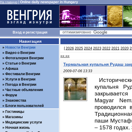
|
Online daily newspaper in Hungary
На главную
Вход
и
регистрация
Навигация
Новости Венгрии
[
2026
2025
2024
2023
2022
2021
2020
2
Видео о Венгрии
«« ««
Фотогалерея Венгрии
Статьи о Венгрии
Термальная купальня Рудаш за
Афиша
2009-07-06 13:33
Фестивали Венгрии
Историческ
Услуги в Венгрии
Погода в Венгрии
купальня Ру
Частные объявления
закрывается
Форум
Magyar Nem
Знакомства
Блоги пользователей
проводился 
Гостиницы
Традиционная
Магазины
паши Мустафы
Медицинские услуги
– 1578 годах.
Ночная жизнь