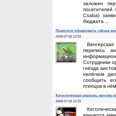
заложен пер
посетителей.
Csaba) заяв
бюджета ...
Помогите обнаружить гнёзда аи
2009-07-02 12:55
Венгерская
перепись а
информацион
Сотрудники о
гнёзда аистов
нелёгком де
сообщить ег
птенцов в нём
Католическая церковь против 
2009-07-01 12:55
Католическ
концерта аме