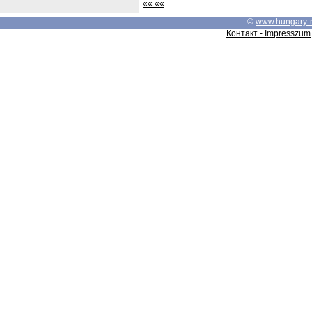
«« ««
©
www.hungary-
Контакт - Impresszum