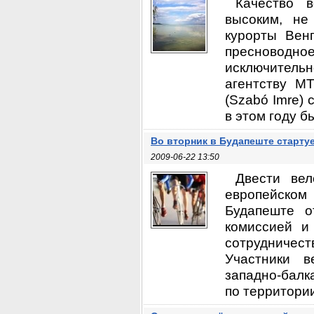
Качество 
высоким, не
курорты Вен
пресноводно
исключитель
агентству M
(Szabó Imre) 
в этом году б
Во вторник в Будапеште старту
2009-06-22 13:50
Двести вел
европейском 
Будапеште о
комиссией и
сотрудничест
Участники в
западно-балк
по территории