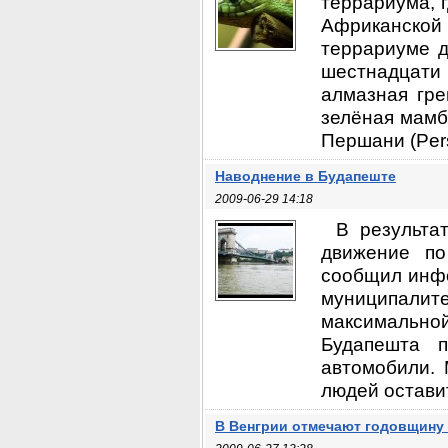
террариума, 
Африканской 
террариуме д
шестнадцати
алмазная гре
зелёная мамб
Першани (Pers
Наводнение в Будапеште
2009-06-29 14:18
В результа
движение по
сообщил инфо
муниципалит
максимально
Будапешта 
автомобили. 
людей оставит
В Венгрии отмечают годовщину 