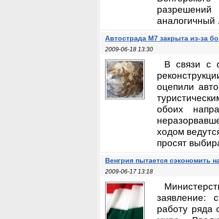
разрешений
аналогичный .
Автострада М7 закрыта из-за б
2009-06-18 13:30
В связи с 
реконструкц
оцепили авто
туристически
обоих напр
неразорвавше
ходом ведутс
просят выбир
Венгрия пытается сэкономить н
2009-06-17 13:18
Министерс
заявление: 
работу ряда 