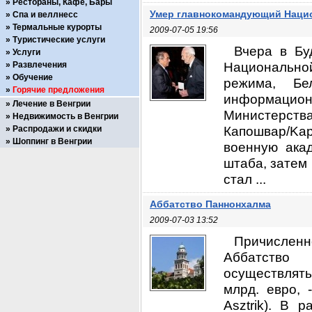
Рестораны, Кафе, Бары
Умер главнокомандующий Нацио
Спа и веллнесс
Термальные курорты
2009-07-05 19:56
Туристические услуги
Вчера в Бу
Услуги
Национальной
Развлечения
Обучение
режима, Бе
Горячие предложения
информацио
Лечение в Венгрии
Министерств
Недвижимость в Венгрии
Капошвар/Ka
Распродажи и скидки
Шоппинг в Венгрии
военную ака
штаба, затем 
стал ...
Аббатство Паннонхалма
2009-07-03 13:52
Причисле
Аббатство 
осуществлять
млрд. евро, 
Asztrik). В 