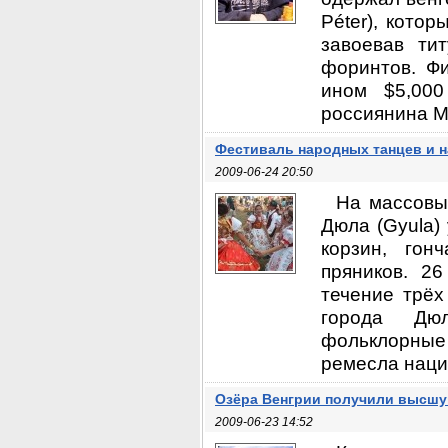
Péter), кото
завоевав ти
форинтов. Ф
ином $5,000
россиянина М
Фестиваль народных танцев и н
2009-06-24 20:50
На массовых
Дюла (Gyula)
корзин, гон
пряников. 2
течение трёх
города Дюл
фольклорные 
ремесла наци
Озёра Венгрии получили высшу
2009-06-23 14:52