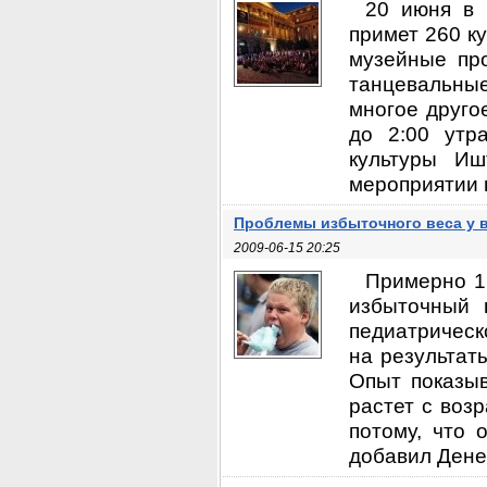
20 июня в 
примет 260 к
музейные про
танцевальные
многое друго
до 2:00 утр
культуры Иш
мероприятии п
Проблемы избыточного веса у в
2009-06-15 20:25
Примерно 16
избыточный 
педиатрическ
на результат
Опыт показыв
растет с воз
потому, что 
добавил Денеш