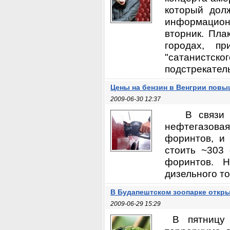
который долж
информацион
вторник. Пла
городах, п
"сатанистс
подстрекатель
Цены на бензин в Венгрии пов
2009-06-30 12:37
В связи с
нефтегазовая
форинтов, и
стоить ~303
форинтов. 
дизельного то
В Будапештском зоопарке откр
2009-06-29 15:29
В пятницу