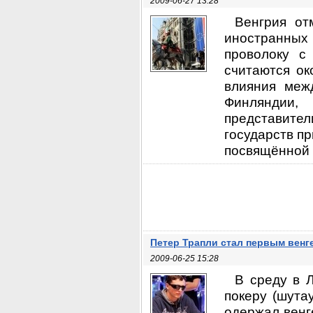
2009-06-27 13:28
Венгрия от
иностранны
проволоку с
считаются о
влияния меж
Финляндии,
представит
государств п
посвящённой .
Петер Трапли стал первым венг
2009-06-25 15:28
В среду в 
покеру (шута
одержал венге