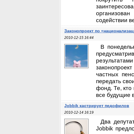
заинтересов
организован
содействии ве
Законопроект по «национализа
2010-12-15 16:44
В понедель
предусматри
результатами 
законопроек
частных пен
передать сво
фонд. Те, кт
все будущие в
Jobbik кастрирует педофилов
2010-12-14 16:19
Два депута
Jobbik предл