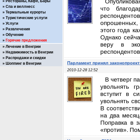
Опубликован
Рестораны, Кафе, Бары
Спа и веллнесс
что благод
Термальные курорты
респондентов
Туристические услуги
опрошенных, 
Услуги
этого года к
Развлечения
Обучение
Однако сейча
Горячие предложения
веру в эко
Лечение в Венгрии
респондентов
Недвижимость в Венгрии
Распродажи и скидки
Парламент принял законопроект
Шоппинг в Венгрии
2010-12-28 12:52
В четверг п
увольнять г
вступит в с
увольнять св
В соответств
на два месяц
Поправка в з
«против». Пом