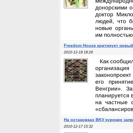
международно
донорскими о
доктор Микло
людей, что 
новые органы
им полностью 
Freedom House критикует новый
2010-12-18 18:26
Как сообщил
организация
законопроект
его приняти
Венгрии». З
планируется 
на частные 
«сбалансиров
На остановках BKV курение зап
2010-12-17 15:32