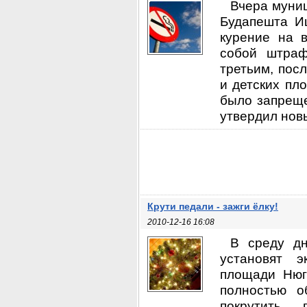
Вчера муни
Будапешта Иш
курение на 
собой штраф
третьим, пос
и детских пл
было запреще
утвердил новы
Крути педали - зажги ёлку!
2010-12-16 16:08
В среду дн
установят э
площади Нюга
полностью о
покрутить