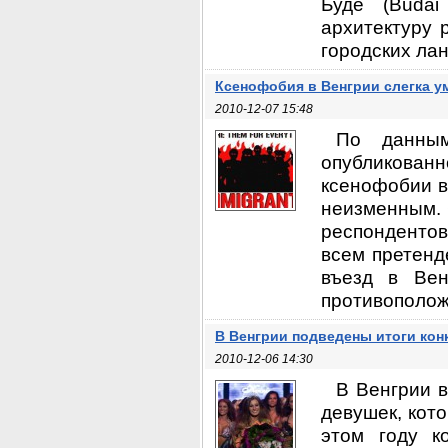
Буде (Budai
архитектуру 
городских ла
Ксенофобия в Венгрии слегка 
2010-12-07 15:48
По данным
опубликова
ксенофобии в
неизменным. 
респондентов
всем претенд
въезд в Вен
противоположн
В Венгрии подведены итоги кон
2010-12-06 14:30
В Венгрии в
девушек, кот
этом году к