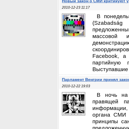
Новый закон о СМИ критикуют у
2010-12-23 11:17
В понедель
(Szabadság 
предложенный
массовой и
демонстраци
скоординиро
Facebook, а
партийную 
Выступавшие .
Парламент Венгрии принял зако
2010-12-22 19:03
В ночь на
правящей па
информации, 
органа СМИ 
принципы сан
предложенну