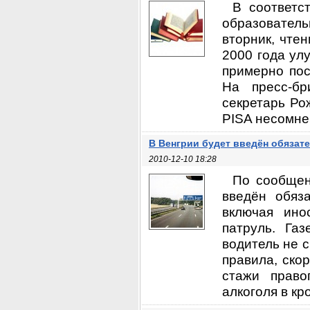
В соответс
образовател
вторник, чте
2000 года ул
примерно пос
На пресс-бр
секретарь Ро
PISA несомнен
В Венгрии будет введён обязат
2010-12-10 18:28
По сообщен
введён обяз
включая ино
патруль. Га
водитель не с
правила, скор
стажи право
алкоголя в кр