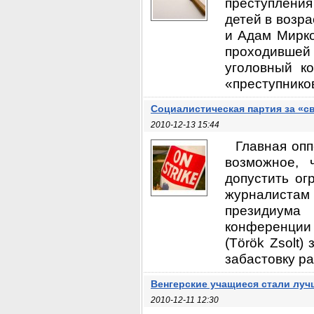
преступления
детей в возра
и Адам Мирко
проходившей 
уголовный к
«преступников,
Социалистическая партия за «с
2010-12-13 15:44
Главная опп
возможное,
допустить ог
журналиста
президиума
конференции
(Török Zsolt)
забастовку ра
Венгерские учащиеся стали луч
2010-12-11 12:30