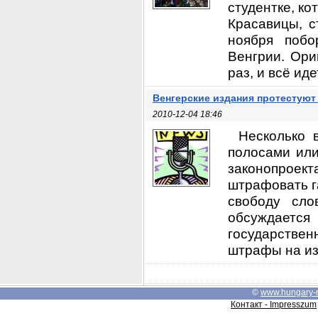
студентке, кот
Красавицы, с
ноября побо
Венгрии. Ори
раз, и всё идет
Венгерские издания протестуют
2010-12-04 18:46
Несколько 
полосами или
законопроект
штрафовать г
свободу сло
обсуждается
государстве
штрафы на изд
©
www.hungary-
Контакт - Impresszum