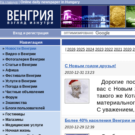
|
Online daily newspaper in Hungary
На главную
Вход
и
регистрация
Навигация
Новости Венгрии
[
2026
2025
2024
2023
2022
2021
2020
2
Видео о Венгрии
Фотогалерея Венгрии
Статьи о Венгрии
С Новым годом друзья!
Афиша
2010-12-31 13:23
Фестивали Венгрии
Дорогие пос
Услуги в Венгрии
Погода в Венгрии
вас с Новым 
Частные объявления
такого же Кот
Форум
материальног
Знакомства
Блоги пользователей
С уважением, 
Гостиницы
Магазины
Более 40% населения Венгрии н
Медицинские услуги
2010-12-29 12:39
Ночная жизнь