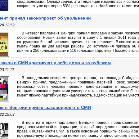
спад экономики. Однако сейчас эта тенденция изменилась и соглас
сохраняет уже примерно 53% респондентов. Наиболее оптимистичны
ент принял законопроект об увольнении
28 12:52
В четверг парламент Венгрии принял поправку к закону, позво
обоснования. Новый закон вступит в силу с 1 января 2011 года 
сотрудников без объяснения причин своего решения. В соответств
иметь право на два месяца работы, до вступления приказа об 
принята 256 голосами «за» и 116 голосами «против». Помимо этого, 
закон о СМИ критикуют у себя дома и за рубежом
23 11:17
В понедельник вечером в центре города, на площади Сабадшаг 
Венгрии принял, предложенный правящей партией Fidesz, закон
несколько сотен человек провели демонстрацию в поддержк
скоординирована студентами университета в социальной сети Faceb
имеет любую партийную принадлежность, в демонстрации не участв
ент Венгрии принял законопроект о СМИ
22 19:03
В ночь на вторник парламент Венгрии принял, предложенный 
средствах массовой информации, который определяет полномочи
права и обязанности СМИ, а также основные принципы санкций за 
предложенную в последний момент поправку о приостановке в нек