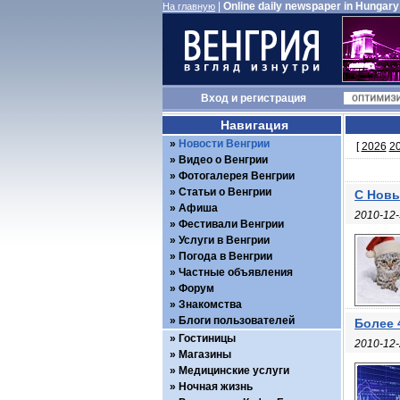
|
Online daily newspaper in Hungary
На главную
Вход
и
регистрация
Навигация
Новости Венгрии
[
2026
2
Видео о Венгрии
Фотогалерея Венгрии
Статьи о Венгрии
С Новы
Афиша
2010-12-
Фестивали Венгрии
Услуги в Венгрии
Погода в Венгрии
Частные объявления
Форум
Знакомства
Блоги пользователей
Более 
Гостиницы
2010-12-
Магазины
Медицинские услуги
Ночная жизнь