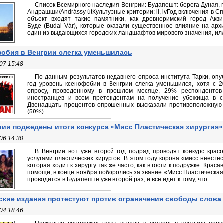
Список Всемирного наследия Венгрии: Будапешт: берега Дуная, г
Андрашши/Andrássy útКультурные критерии: ii, ivГод включения в С
объект входят такие памятники, как древнеримский город Акви
Буде (Budai Vár), которые оказали существенное влияние на арх
один из выдающихся городских ландшафтов мирового значения, ил
обия в Венгрии слегка уменьшилась
07 15:48
По данным результатов недавнего опроса института Тарки, оп
год уровень ксенофобии в Венгрии слегка уменьшился, хотя с 
опросу, проведенному в прошлом месяце, 29% респондентов
иностранцев и всем претендентам на получение убежища в с
Двенадцать процентов опрошенных высказали противоположную т
(59%) ...
рии подведены итоги конкурса «Мисс Пластическая хирургия»
06 14:30
В Венгрии вот уже второй год подряд проводят конкурс крас
услугами пластических хирургов. В этом году корона «мисс неесте
которая ходит к хирургу так же часто, как в гости к подружке. Кра
помощи, в конце ноября поборолись за звание «Мисс Пластическая
проводится в Будапеште уже второй раз, и всё идет к тому, что ...
ские издания протестуют против ограничения свободы слова
04 18:46