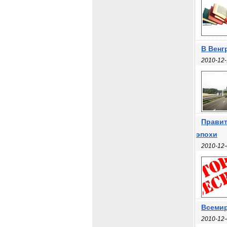
В Венг
2010-12-
Правит
эпохи
2010-12-
Всемир
2010-12-