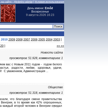
|
на сайте - Hirdetési ajánlat
Условия использования
День имени:
Emőd
Воскресенье
9 августа 2026 16:23
1
2010
2009
2008
2007
2006
2005
2004
2003
]
20
]
»» »»
Новости сайта
просмотров: 51.928, комментариев: 1
яем вас с Новым 2011 годом - годом белого
стья, радости, любви, здоровья, удачи,
й! С уважением, Администрация ...
Общество
просмотров: 51.318, комментариев: 1
азали, что благодаря смене правительства
 Венгрии, в то время как 42% опрошенных,
да каждый второй человек в Венгрии ожидал