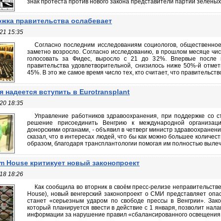
знак протеста против нового закона представители партии зеленых 
жка правительства ослабевает
21 15:35
Согласно последним исследованиям социологов, общественное
заметно возросло. Согласно исследованию, в прошлом месяце число
голосовать за Фидес, выросло с 21 до 32%. Впервые после 
правительства удовлетворительной, снизилось ниже 50%-й отметк
45%. В это же самое время число тех, кто считает, что правительств
я надеется вступить в Eurotransplant
20 18:35
Управление работников здравоохранения, при поддержке со с
решение присоединить Венгрию к международной организации
донорскими органами, - объявил в четверг министр здравоохранения
сказал, что в интересах людей, что бы как можно большее количес
образом, благодаря трансплантологии помогая им полностью вылечить
m House критикует новый законопроект
18 18:26
Как сообщила во вторник в своём пресс-релизе неправительст
House), новый венгерский законопроект о СМИ представляет опас
станет «серьезным ударом по свободе прессы в Венгрии». Зак
который планируется ввести в действие с 1 января, позволит нал
информации за нарушение правил «сбалансированного освещения но