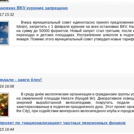
ановках BKV курение запрещено
17 15:32
Вчера муниципальный совет единогласно принял предложение
István), запретить с 1 февраля курение на всех остановках BKV.
на сумму до 50000 форинтов. Новый запрет стал третьим, после 
переходах и детских площадках. Употребление алкоголя в под
января. Помимо этого муниципальный совет утвердил новые тарифы, 
педали - зажги ёлку!
16 16:08
В среду днём экологические организации и гражданские группы у
на оживленной площади Нюгати (Nyugati tér). Декоративное осве
энергией выработанной велосипедами, покрутить педали
заинтересованные в поднятии праздничного духа. Этот проект орг
the City), при содействии венгерского велосипедного клуба и городско
проект по «национализации» частных пенсионных фондов
15 16:44