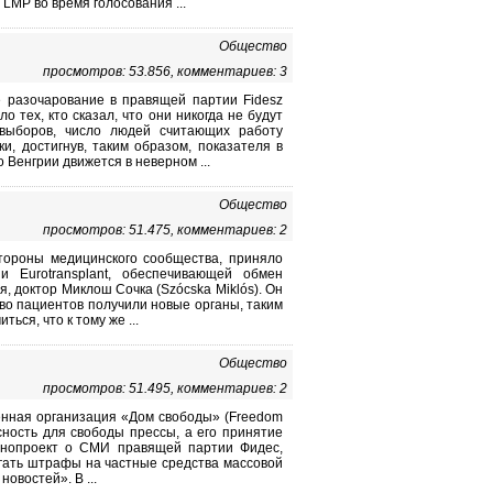
LMP во время голосования ...
Общество
просмотров: 53.856, комментариев: 3
 разочарование в правящей партии Fidesz
 тех, кто сказал, что они никогда не будут
выборов, число людей считающих работу
и, достигнув, таким образом, показателя в
о Венгрии движется в неверном ...
Общество
просмотров: 51.475, комментариев: 2
тороны медицинского сообщества, приняло
 Eurotransplant, обеспечивающей обмен
, доктор Миклош Сочка (Szócska Miklós). Он
тво пациентов получили новые органы, таким
ся, что к тому же ...
Общество
просмотров: 51.495, комментариев: 2
венная организация «Дом свободы» (Freedom
ность для свободы прессы, а его принятие
онопроект о СМИ правящей партии Фидес,
агать штрафы на частные средства массовой
востей». В ...