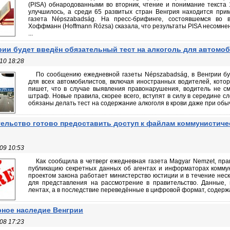
(PISA) обнародованными во вторник, чтение и понимание текста 
улучшилось, а среди 65 развитых стран Венгрия находится при
газета Népszabadság. На пресс-брифинге, состоявшемся во в
Хоффманн (Hoffmann Rózsa) сказала, что результаты PISA несомне
...
рии будет введён обязательный тест на алкоголь для автомо
10 18:28
По сообщению ежедневной газеты Népszabadság, в Венгрии бу
для всех автомобилистов, включая иностранных водителей, котор
пишет, что в случае выявления правонарушения, водитель не см
штраф. Новые правила, скорее всего, вступят в силу в середине с
обязаны делать тест на содержание алкоголя в крови даже при обыч
ельство готово предоставить доступ к файлам коммунистиче
09 10:53
Как сообщила в четверг ежедневная газета Magyar Nemzet, пр
публикацию секретных данных об агентах и информаторах комму
проектом закона работает министерство юстиции и в течение неск
для представления на рассмотрение в правительство. Данные,
лентах, а в последствие переведённые в цифровой формат, содерж
ное наследие Венгрии
08 17:23