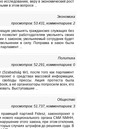
но исследованию, веру в экономический рост
ми в этом вопросе ...
Экономика
просмотров: 53.431, комментариев: 2
ляющую увольнять гражданских служащих без
и позволит работодателям увольнять своих
ии с законом, увольняемый сотрудник будет
увольнении в силу. Поправка в закон была
парламент ...
Политика
просмотров: 52.291, комментариев: 0
(Szabadság tér), после того как парламент
опроект о средствах массовой информации,
у свободы прессы. Акция протеста была
ook, а её организаторы попросили всех, кто
овать. Выступавшие ...
Общество
просмотров: 51.737, комментариев: 3
правящей партией Fidesz, законопроект о
я нового национального органа СМИ NMHH,
нарушение этого закона, при этом отклонив,
оторых случаях штрафов до решения суда. В