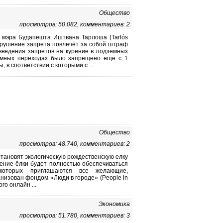
Общество
просмотров: 50.082, комментариев: 2
 мэра Будапешта Иштвана Тарлоша (Tarlós
 Нарушение запрета повлечёт за собой штраф
введения запретов на курение в подземных
земных переходах было запрещено ещё с 1
в соответствии с которыми с ...
Общество
просмотров: 48.740, комментариев: 2
становят экологическую рождественскую елку
щение ёлки будет полностью обеспечиваться
 которых приглашаются все желающие,
анизован фондом «Люди в городе» (People in
го онлайн ...
Экономика
просмотров: 51.780, комментариев: 3