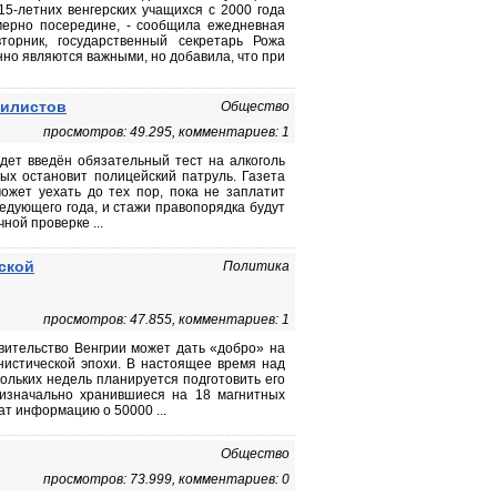
15-летних венгерских учащихся с 2000 года
мерно посередине, - сообщила ежедневная
торник, государственный секретарь Рожа
нно являются важными, но добавила, что при
билистов
Общество
просмотров: 49.295, комментариев: 1
дет введён обязательный тест на алкоголь
ых остановит полицейский патруль. Газета
ожет уехать до тех пор, пока не заплатит
ледующего года, и стажи правопорядка будут
ной проверке ...
ской
Политика
просмотров: 47.855, комментариев: 1
авительство Венгрии может дать «добро» на
нистической эпохи. В настоящее время над
ольких недель планируется подготовить его
 изначально хранившиеся на 18 магнитных
ат информацию о 50000 ...
Общество
просмотров: 73.999, комментариев: 0