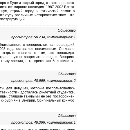
ора в Буде и старый город, а также проспект
писок всемирного наследия: 1987-2002 В этот
нкум, страый город и готический замок в
итектуру различных исторических эпох. Это
люстрирующий ...
Общество
просмотров: 50.234, комментариев: 1
убликованного в понедельник, за прошедший
2003 года оставался неизменным. Согласно
 открыто заявили о том, что ненавидят
тране нужно запретить въезд в Венгрию.
очку зрения, в то время как большинство
Общество
просмотров: 48.669, комментариев: 2
оты для девушек, которые воспользовались
ственности» досталась 24-летней студентке,
савицы, ставшие таковыми не без посторонней
 хирургия» в Венгрии. Оригинальный конкурс
Общество
просмотров: 48.366, комментариев: 1