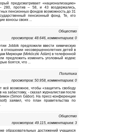
оторый предусматривает «национализацию»
– 280, против – 58, и 43 воздержались,
стных пенсионных фондов возможность до 31
сударственный пенсионный фонд. Те, кто
е взносы своих ...
Общество
просмотров: 48.646, комментариев: 0
ртии Jobbik предложили ввести химическую
е в отношении несовершеннолетних детей в
дам Миркоцки (Mirkóczki Ádám) в телефонной
ли предложить изменить уголовный кодекс
ые боятся, что ...
Политика
просмотров: 50.958, комментариев: 0
т всё возможное, чтобы «защитить свободу
 на забастовку, - сказал журналистам после
Шимон (Simon Gábor). На пресс-конференции
olt) заявил, что план правительства по
.
Общество
просмотров: 49.115, комментариев: 3
нке образовательных достижений учащихся