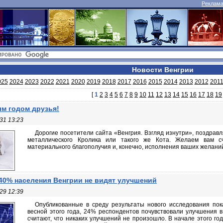
Реклама 
Новости Венгрии
025
2024
2023
2022
2021
2020
2019
2018
2017
2016
2015
2014
2013
2012
201
[
1
2
3
4
5
6
7
8
9
10
11
12
13
14
15
16
17
18
19
м годом друзья!
31 13:23
Дорогие посетители сайта «Венгрия. Взгляд изнутри», поздравл
металлического Кролика или такого же Кота. Желаем вам сча
материального благополучия и, конечно, исполнения ваших желани
40% населения Венгрии не видят улучшений
29 12:39
Опубликованные в среду результаты нового исследования пок
весной этого года, 24% респондентов почувствовали улучшения в
считают, что никаких улучшений не произошло. В начале этого го