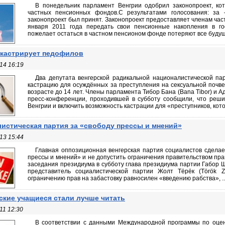
В понедельник парламент Венгрии одобрил законопроект, к
частных пенсионных фондов.С результатами голосования: за 
законопроект был принят. Законопроект предоставляет членам ча
января 2011 года передать свои пенсионные накопления в го
пожелает остаться в частном пенсионом фонде потеряют все будущи
 кастрирует педофилов
14 16:19
Два депутата венгерской радикальной националистической па
кастрацию для осуждённых за преступления на сексуальной почв
возрасте до 14 лет. Члены парламента Тибор Бана (Bana Tibor) и А
пресс-конференции, проходившей в субботу сообщили, что реши
Венгрии и включить возможность кастрации для «преступников, котор
истическая партия за «свободу прессы и мнений»
13 15:44
Главная оппозиционная венгерская партия социалистов сделае
прессы и мнений» и не допустить ограничения правительством прав
заседания президиума в субботу глава президиума партии Габор 
представитель социалистической партии Жолт Тёрёк (Török Zs
ограничению прав на забастовку равносилен «введению рабства», ..
ские учащиеся стали лучше читать
11 12:30
В соответствии с данными Международной программы по оце