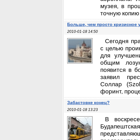
музея, в про
точную копию 
Больше, чем просто кризисное 
2010-01-18 14:50
Сегодня пр
с целью прои
для улучшен
общим лозу
появится в б
заявил прес
Соллар (Szo
форинт, проце
Забастовке конец?
2010-01-18 13:23
В воскресе
Будапештская
представл