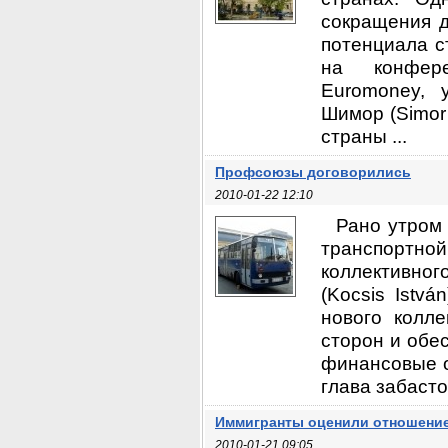
сокращения д
потенциала с
на конфере
Euromoney, 
Шимор (Simor 
страны ...
Профсоюзы договорились
2010-01-22 12:10
Рано утром
транспортно
коллективног
(Kocsis Istv
нового колле
сторон и обе
финансовые о
глава забасто
Иммигранты оценили отношение
2010-01-21 09:05