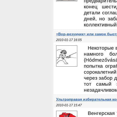
предваритель
конец шести
детали согла
дней, но заб
коллективный 
«Вор-везунчик» или самое быс
2010-01-17 16:05
Некоторые в
намного бо
(Hódmezővásár
попытка огра
сорокалетний
через забор 
тот самый 
незадачливому
Ультраправая избирательная к
2010-01-17 15:47
Венгерская