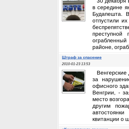
30 декабря 
в середине я
Будапешта. 
отпустили их
беспрепятстве
преступной 
ограбленный 
районе, ограб
Штраф за спасение
2010-01-23 13:53
Венгерские
за нарушени
офисного зда
Венгрии, - з
место возгор
другим пожа
автостоянк
квитанции о ш