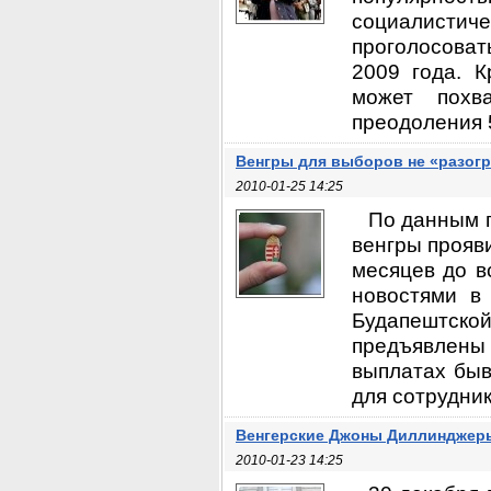
социалисти
проголосоват
2009 года. К
может похв
преодоления 5
Венгры для выборов не «разог
2010-01-25 14:25
По данным п
венгры прояви
месяцев до 
новостями в
Будапештской
предъявлены
выплатах бы
для сотрудник
Венгерские Джоны Диллинджер
2010-01-23 14:25