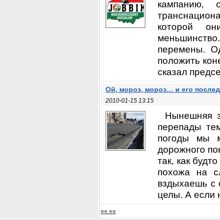
кампанию, 
транснацион
которой он
меньшинство.
перемены. О
положить кон
сказал предсе
Ой, мороз, мороз… и его после
2010-01-15 13:15
Нынешняя з
перепады тем
погоды мы м
дорожного по
так, как будт
похожа на с
вздыхаешь с 
целы. А если 
«« ««