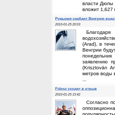
власти Дюлы 
вложит 1,627 
Румыния снабдит Венгрию водо
2010-01-25 20:03
Благодар
водохозяйст
(Arad), в те
Венгрии буду
понедельник
заявлению п
(Krisztován 
метров воды 
...
Fidesz уходит в отрыв
2010-01-25 15:42
Согласно п
оппозиционна
популярност