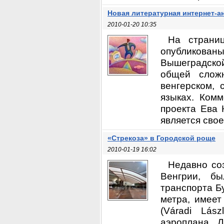
Новая литературная интернет-а
2010-01-20 10:35
На страниц
опубликован
Вышеградско
общей слож
венгерском, 
языках. Ком
проекта Ева 
является свое
«Стрекоза» в Городской роще
2010-01-19 16:02
Недавно соз
Венгрии, б
транспорта Бу
метра, имеет
(Váradi Lás
аэроплана. 