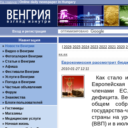
|
Online daily newspaper in Hungary
На главную
Вход
и
регистрация
Навигация
Новости Венгрии
[
2026
2025
2024
2023
2022
2021
2020
2
Видео о Венгрии
«« ««
Фотогалерея Венгрии
Статьи о Венгрии
Еврокомиссия рассмотрит бюд
Афиша
2010-01-27 12:11
Фестивали Венгрии
Как стало 
Услуги в Венгрии
Погода в Венгрии
Европейская
Частные объявления
членами ЕС
Форум
дефицита. Ве
Знакомства
Блоги пользователей
общем собр
Гостиницы
государства-
Магазины
страны на ур
Медицинские услуги
(ВВП) и в июл
Ночная жизнь