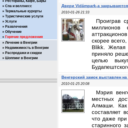
Рестораны, Кафе, Бары
Двери Vidámpark-а закрываются
Спа и веллнесс
Термальные курорты
2010-01-26 21:33
Туристические услуги
Проиграв с
Услуги
миллионов 
Развлечения
Обучение
аттракционо
Горячие предложения
скорее всего,
Лечение в Венгрии
Blikk. Желая
Недвижимость в Венгрии
приняло реше
Распродажи и скидки
Шоппинг в Венгрии
целью выку
Будапештского
Венгерский замок выставлен на
2010-01-25 20:08
Мэрия венг
местных дос
Алмаши. Как
составляет в
что даже при
старинного з