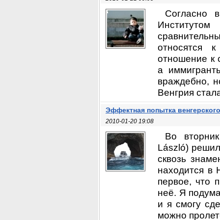
Согласно в
Институтом
сравнительны
относятся к
отношение к 
а иммигранты
враждебно, н
Венгрия стала
Эффектная попытка венгерског
2010-01-20 19:08
Во вторник
László) реши
сквозь знаме
находится в 
первое, что 
неё. Я подума
и я смогу сд
можно пролете