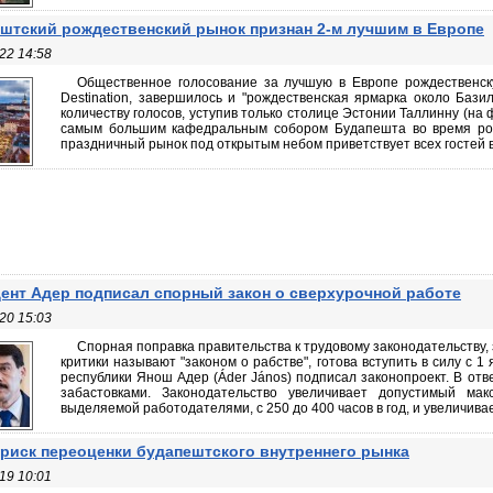
штский рождественский рынок признан 2-м лучшим в Европе
22 14:58
Общественное голосование за лучшую в Европе рождественску
Destination, завершилось и "рождественская ярмарка около Бази
количеству голосов, уступив только столице Эстонии Таллинну (на 
самым большим кафедральным собором Будапешта во время рожд
праздничный рынок под открытым небом приветствует всех гостей в
ент Адер подписал спорный закон о сверхурочной работе
20 15:03
Спорная поправка правительства к трудовому законодательству,
критики называют "законом о рабстве", готова вступить в силу с 1 
республики Янош Адер (Áder János) подписал законопроект. В отв
забастовками. Законодательство увеличивает допустимый ма
выделяемой работодателями, с 250 до 400 часов в год, и увеличивает
 риск переоценки будапештского внутреннего рынка
19 10:01