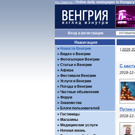
|
Online daily newspaper in Hungary
На главную
Вход
и
регистрация
Навигация
Новости Венгрии
[
2026
2
Видео о Венгрии
Фотогалерея Венгрии
Статьи о Венгрии
С наст
Афиша
2018-12-
Фестивали Венгрии
Услуги в Венгрии
Погода в Венгрии
Частные объявления
Форум
Знакомства
Блоги пользователей
Путин 
Гостиницы
2018-12-
Магазины
Медицинские услуги
Ночная жизнь