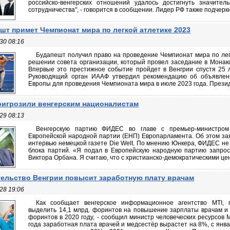
российско-венгерских отношений удалось достигнуть значител
сотрудничества", - говорится в сообщении. Лидер РФ также подчеркну
шт примет Чемпионат мира по легкой атлетике 2023
30 08:16
Будапешт получил право на проведение Чемпионат мира по легко
решении совета организации, который провел заседание в Мона
Впервые это престижное событие пройдет в Венгрии спустя 25 
Руководящий орган ИААФ утвердил рекомендацию об объявлен
Европы для проведения Чемпионата мира в июле 2023 года. Президе
ригрозили венгерским националистам
29 08:13
Венгерскую партию ФИДЕС во главе с премьер-министром
Европейской народной партии (ЕНП) Европарламента. Об этом за
интервью немецкой газете Die Welt. По мнению Юнкера, ФИДЕС не
блока партий. «Я подал в Европейскую народную партию запро
Виктора Орбана. Я считаю, что с христианско-демократическими цен
ельство Венгрии повысит заработную плату врачам
28 19:06
Как сообщает венгерское информационное агентство MTI, 
выделить 14,1 млрд. форинтов на повышение зарплаты врачам и 
форинтов в 2020 году, - сообщил министр человеческих ресурсов 
года заработная плата врачей и медсестёр вырастет на 8%, с янв