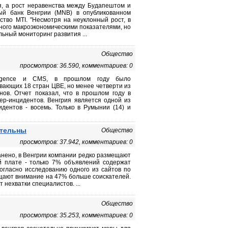
я, а рост неравенства между Будапештом и
ый банк Венгрии (MNB) в опубликованном
тво MTI. "Несмотря на неуклонный рост, в
ного макроэкономическими показателями, но
ьный мониторинг развития ...
Общество
просмотров: 36.590, комментариев: 0
lligence и CMS, в прошлом году было
вающих 18 стран ЦВЕ, но менее четверти из
нов. Отчет показал, что в прошлом году в
ер-инцидентов. Венгрия является одной из
дентов - восемь. Только в Румынии (14) и
ательны
Общество
просмотров: 37.942, комментариев: 0
анено, в Венгрии компании редко размещают
 плате - только 7% объявлений содержат
огласно исследованию одного из сайтов по
ащают внимание на 47% больше соискателей.
нехватки специалистов. ...
Общество
просмотров: 35.253, комментариев: 0