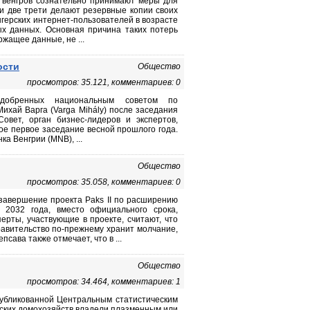
4 венгров сознательно принимают меры для
ти две трети делают резервные копии своих
герских интернет-пользователей в возрасте
ых данных. Основная причина таких потерь
жащее данные, не ...
ости
Общество
просмотров: 35.121, комментариев: 0
одобренных национальным советом по
ихай Варга (Varga Mihály) после заседания
овет, орган бизнес-лидеров и экспертов,
ое первое заседание весной прошлого года.
а Венгрии (MNB), ...
Общество
просмотров: 35.058, комментариев: 0
завершение проекта Paks II по расширению
 2032 года, вместо официального срока,
перты, участвующие в проекте, считают, что
равительство по-прежнему хранит молчание,
сава также отмечает, что в ...
Общество
просмотров: 34.464, комментариев: 1
публикованной Центральным статистическим
рских домохозяйств владели плазменным или