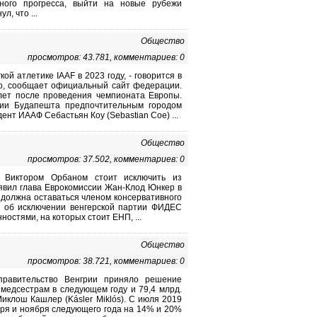
ьного прогресса, выйти на новые рубежи
л, что ...
Общество
просмотров: 43.781, комментариев: 0
й атлетике IAAF в 2023 году, - говорится в
ко, сообщает официальный сайт федерации.
лет после проведения чемпионата Европы.
ии Будапешта предпочтительным городом
нт ИААФ Себастьян Коу (Sebastian Coe) ...
Общество
просмотров: 37.502, комментариев: 0
 Виктором Орбаном стоит исключить из
явил глава Еврокомиссии Жан-Клод Юнкер в
 должна оставаться членом консервативного
с об исключении венгерской партии ФИДЕС
ностями, на которых стоит ЕНП, ...
Общество
просмотров: 38.721, комментариев: 0
правительство Венгрии приняло решение
медсестрам в следующем году и 79,4 млрд.
Миклош Кашлер (Kásler Miklós). С июля 2019
аря и ноября следующего года на 14% и 20%