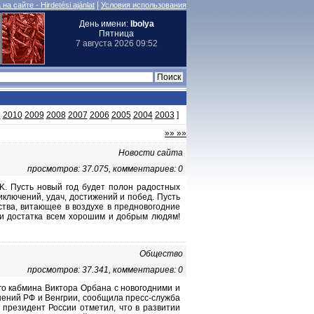
|
на сайте - Hirdetési ajánlat
Условия использования
День имени:
Ibolya
Пятница
7 августа 2026 09:52
1
2010
2009
2008
2007
2006
2005
2004
2003
]
»» »»
Новости сайта
просмотров: 37.075, комментариев: 0
K. Пусть новый год будет полон радостных
ключений, удач, достижений и побед. Пусть
тва, витающее в воздухе в предновогодние
я и достатка всем хорошим и добрым людям!
Общество
просмотров: 37.341, комментариев: 0
го кабмина Виктора Орбана с новогодними и
шений РФ и Венгрии, сообщила пресс-служба
президент России отметил, что в развитии