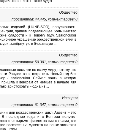
заработной платы также будет ...
Общество
просмотров: 44.445, комментариев: 0
рских изделий (HUNBISCO), популярность
в Венгрии, причем подавляющее большинство
ие сладости и к Новому году. Szaloncukor
диционное украшение рождественской ёлки в
ури, завёрнутую в блестящую ...
Общество
просмотров: 50.301, комментариев: 0
сленные посылки по всему миру, потому что
ести Рождество и встретить Новый год без
кор / szaloncukor. Сейчас почти в каждом
 пришла к венграм от немцев в начале XIX
ко аристократы - одна из ...
История
просмотров: 61.347, комментариев: 0
ний или рождественский цикл. Адвент – это
. В последние годы и в Венгрии получил
енок с четырьмя фиолетовыми свечами, как
дое воскресенье Адвента на венке зажигают
ка. Этим ...