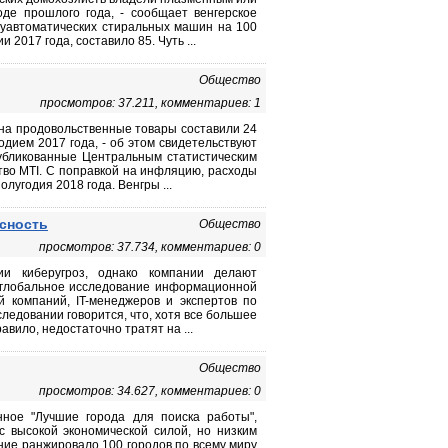
де прошлого года, - сообщает венгерское
луавтоматических стиральных машин на 100
 2017 года, составило 85. Чуть ...
Общество
просмотров: 37.211, комментариев: 1
 на продовольственные товары составили 24
дием 2017 года, - об этом свидетельствуют
убликованные Центральным статистическим
во MTI. С поправкой на инфляцию, расходы
лугодия 2018 года. Венгры ...
сность
Общество
просмотров: 37.734, комментариев: 0
и киберугроз, однако компании делают
о глобальное исследование информационной
й компаний, IT-менеджеров и экспертов по
ледовании говорится, что, хотя все большее
вило, недостаточно тратят на ...
Общество
просмотров: 34.627, комментариев: 0
нное "Лучшие города для поиска работы",
с высокой экономической силой, но низким
ние ранжировало 100 городов по всему миру