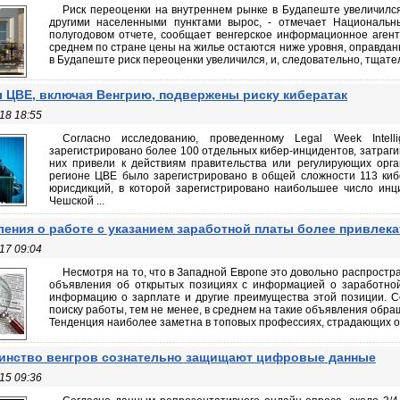
Риск переоценки на внутреннем рынке в Будапеште увеличилс
другими населенными пунктами вырос, - отмечает Национальн
полугодовом отчете, сообщает венгерское информационное агентс
среднем по стране цены на жилье остаются ниже уровня, оправдан
в Будапеште риск переоценки увеличился, и, следовательно, тщател
 ЦВЕ, включая Венгрию, подвержены риску кибератак
18 18:55
Согласно исследованию, проведенному Legal Week Inte
зарегистрировано более 100 отдельных кибер-инцидентов, затраги
них привели к действиям правительства или регулирующих орга
регионе ЦВЕ было зарегистрировано в общей сложности 113 киб
юрисдикций, в которой зарегистрировано наибольшее число инци
Чешской ...
ения о работе с указанием заработной платы более привлек
17 09:04
Несмотря на то, что в Западной Европе это довольно распростр
объявления об открытых позициях с информацией о заработной
информацию о зарплате и другие преимущества этой позиции. С
поиску работы, тем не менее, в среднем на такие объявления обр
Тенденция наиболее заметна в топовых профессиях, страдающих от 
нство венгров сознательно защищают цифровые данные
15 09:36