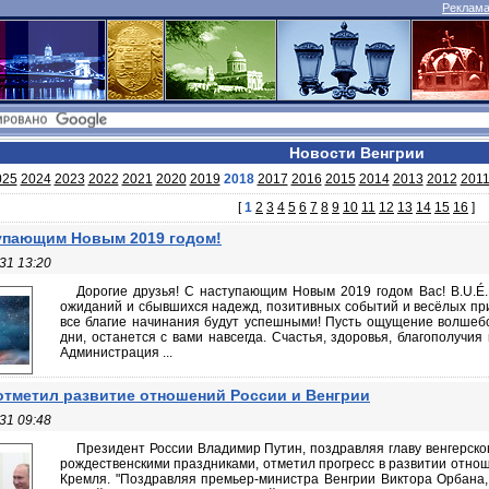
Реклама 
Новости Венгрии
025
2024
2023
2022
2021
2020
2019
2018
2017
2016
2015
2014
2013
2012
201
[
1
2
3
4
5
6
7
8
9
10
11
12
13
14
15
16
]
упающим Новым 2019 годом!
31 13:20
Дорогие друзья! С наступающим Новым 2019 годом Вас! B.U.É.
ожиданий и сбывшихся надежд, позитивных событий и весёлых при
все благие начинания будут успешными! Пусть ощущение волшебс
дни, останется с вами навсегда. Счастья, здоровья, благополучи
Администрация ...
отметил развитие отношений России и Венгрии
31 09:48
Президент России Владимир Путин, поздравляя главу венгерско
рождественскими праздниками, отметил прогресс в развитии отно
Кремля. "Поздравляя премьер-министра Венгрии Виктора Орбана, 