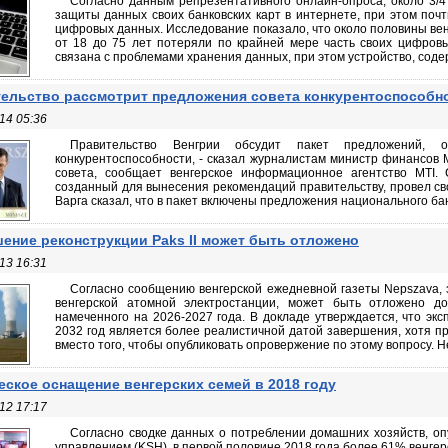
Согласно данным репрезентативного онлайн-опроса, около 3/
защиты данных своих банковских карт в интернете, при этом поч
цифровых данных. Исследование показало, что около половины вен
от 18 до 75 лет потеряли по крайней мере часть своих цифров
связана с проблемами хранения данных, при этом устройство, содер
ельство рассмотрит предложения совета конкурентоспособн
14 05:36
Правительство Венгрии обсудит пакет предложений, 
конкурентоспособности, - сказал журналистам министр финансов М
совета, сообщает венгерское информационное агентство MTI. С
созданный для вынесения рекомендаций правительству, провел св
Варга сказал, что в пакет включены предложения национального банк
ение реконструкции Paks II может быть отложено
13 16:31
Согласно сообщению венгерской ежедневной газеты Nepszava, 
венгерской атомной электростанции, может быть отложено до
намеченного на 2026-2027 года. В докладе утверждается, что экс
2032 год является более реалистичной датой завершения, хотя п
вместо того, чтобы опубликовать опровержение по этому вопросу. Неп
еское оснащение венгерских семей в 2018 году
12 17:17
Согласно сводке данных о потреблении домашних хозяйств, о
управлением (KSH), в первой половине 2018 года более 61% венге