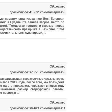
Общество
просмотров: 41.212, комментариев: 0
ю ярмарку, организованное Best European
лики" в Будапеште заняла второе место по
фото). "Рождество искрится и сверкает перед
ественского праздника в Базилике. Этот
осхитительными сувенирами, ...
Общество
просмотров: 37.351, комментариев: 0
 затрагивающая сверхурочные часы, которую
января 2019 года, после того, как президент
ет на это профсоюзы угрожают в новом году
ксимальный размер сверхурочной работы,
 период в ...
Общество
просмотров: 36.403, комментариев: 1