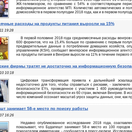
ЖК-телевизором, по сравнению с 54% в соответствующем перио
информационное агентство MTI. Количество автоматических и по
домохозяйств в первом полугодии 2018 года, как и в первом полугодии
ячные расходы на продукты питания выросли на 15%
11 19:28
В первой половине 2018 года среднемесячные расходы венгров
600 форинтов, что на 15,4% больше по сравнению с первым полуго
предварительные данные о потреблении домашних хозяйств, оп
управлением (KSH), сообщает венгерское информационное агентст
на продукты питания в Венгрии выросли на 11% в течение первого по
ские фирмы тратят не достаточно на информационную безопа
10 10:18
Цифровая трансформация привела к дальнейшей эскалаци
недостаточно для того, чтобы справиться с рисками, - заключил
безопасности EYs, проведенное с участием 1 400 руководителе
информационной безопасности из 60 стран, включая Венгрию. В исс
число компаний осознает масштаб угроз защиты данных, они, как пра
шт занимает 58-е место по поиску работы
07 16:26
Недавно опубликованное исследование 2018 года, озаглавле
показывает, что Будапешт занимает 58-е место из 100 городов 
показателем иммиграции, - сообщается в пресс-релизе. Исследова