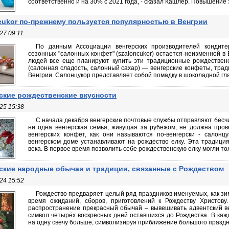
соответственно и на 30% с 2021 года, - сказал Кашлер. Повышение 
cukor по-прежнему пользуется популярностью в Венгрии
27 09:11
По данным Ассоциации венгерских производителей кондите
сезонных "салонных конфет" (szaloncukor) остается неизменной 
людей все еще планируют купить эти традиционные рождественск
(салонная сладость, салонный сахар) — венгерские конфеты, тра
Венгрии. Салонцукор представляет собой помадку в шоколадной глаз
ские рождественские вкусности
25 15:38
С начала декабря венгерские почтовые службы отправляют бесчи
ни одна венгерская семья, живущая за рубежом, не должна пров
венгерских конфет, как они называются по-венгерски - салонцу
венгерском доме устанавливают на рождество елку. Эта традиция
века. В первое время позволить себе рождественскую елку могли толь
ские народные обычаи и традиции, связанные с Рождеством
24 15:52
Рождество предваряет целый ряд праздников именуемых, как зим
время ожиданий, сборов, приготовлений к Рождеству Христову
распространение прекрасный обычай – вывешивать адвентский в
символ четырёх воскресных дней оставшихся до Рождества. В каж
на одну свечу больше, символизируя приближение большого праздни