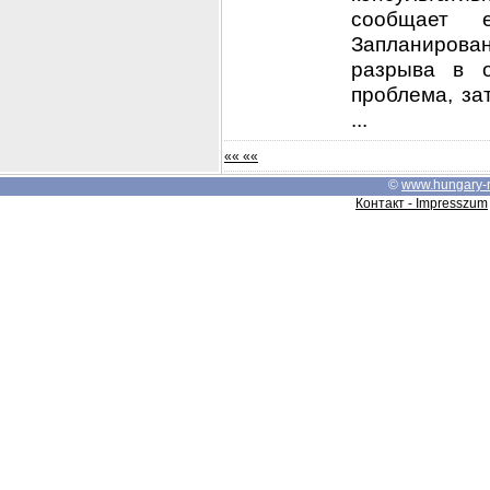
сообщает е
Запланирован
разрыва в 
проблема, за
...
«« ««
©
www.hungary-
Контакт - Impresszum