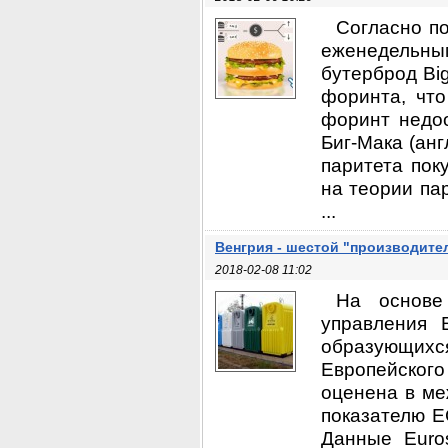
Согласно п
еженедельным
бутерброд Bi
форинта, что
форинт недо
Биг-Мака (ан
паритета пок
на теории па
...
Венгрия - шестой "производите
2018-02-08 11:02
На основе 
управления 
образующих
Европейског
оценена в ме
показателю Е
Данные Euros