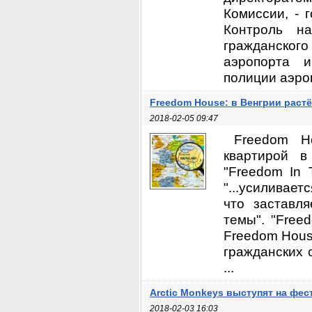
Комиссии, - 
Контроль н
гражданског
аэропорта 
полиции аэроп
Freedom House: в Венгрии раст
2018-02-05 09:47
Freedom H
квартирой в
"Freedom In 
"...усиливает
что заставл
темы". "Free
Freedom Hous
гражданских 
...
Arctic Monkeys выступят на фес
2018-02-03 16:03