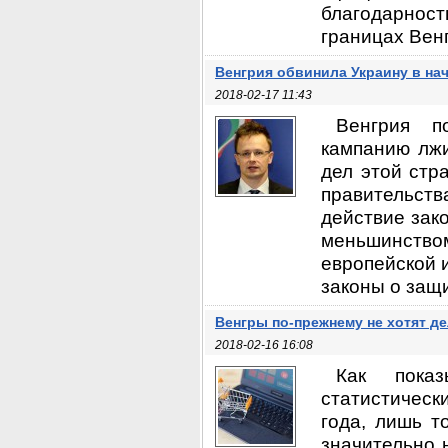
благодарност
границах Венг
Венгрия обвинила Украину в на
2018-02-17 11:43
Венгрия п
кампанию лжи
дел этой стр
правительств
действие зак
меньшинством
европейской 
законы о защи
Венгры по-прежнему не хотят де
2018-02-16 16:08
Как пока
статистичес
года, лишь т
значительно 