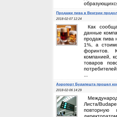
образующихся 
Продажи пива в Венгрии продол
2018-02-07 12:24
Как сообща
данные компа
продаж пива н
1%, а стоим
форинтов. 
компанией, к
товаров пов
потребителей
...
Аэропорт Будапешта прошел ко
2018-02-06 14:29
Междунар
Листа/Budape
повторную 
директорато