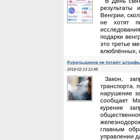
В День свя
результаты 
Венгрии, скол
не хотят п
исследования
подарки венг
это третье ме
влюблённых, 
Курильщиков не пугают штраф
2018-02-13 12:48
Закон, за
транспорта, 
нарушение з
сообщает Ma
курение за
общественн
железнодорож
главным обр
управлении дл