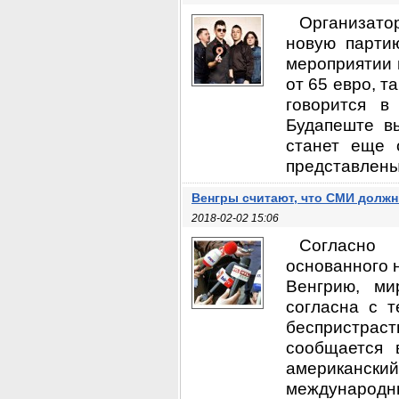
Организато
новую парти
мероприятии 
от 65 евро, т
говорится в
Будапеште вы
станет еще 
представлены 
Венгры считают, что СМИ долж
2018-02-02 15:06
Согласно 
основанного н
Венгрию, ми
согласна с 
беспристраст
сообщается 
американск
международ