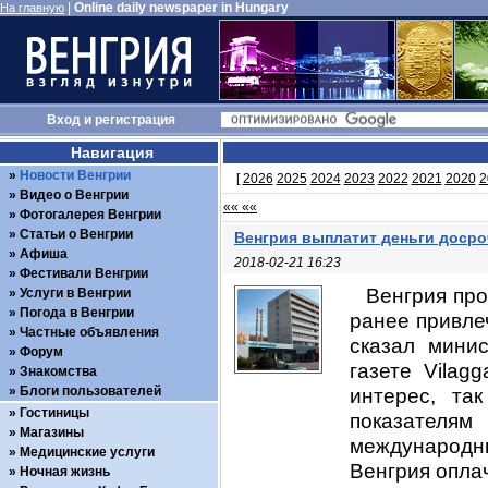
|
Online daily newspaper in Hungary
На главную
Вход
и
регистрация
Навигация
Новости Венгрии
[
2026
2025
2024
2023
2022
2021
2020
2
Видео о Венгрии
«« ««
Фотогалерея Венгрии
Статьи о Венгрии
Венгрия выплатит деньги досро
Афиша
2018-02-21 16:23
Фестивали Венгрии
Венгрия про
Услуги в Венгрии
Погода в Венгрии
ранее привле
Частные объявления
сказал минис
Форум
газете Vilag
Знакомства
Блоги пользователей
интерес, та
Гостиницы
показателям
Магазины
международн
Медицинские услуги
Венгрия оплач
Ночная жизнь