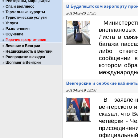
Рестораны, Кафе, Бары
В Будапештском аэропорту про
Спа и веллнесс
Термальные курорты
2018-02-20 17:25
Туристические услуги
Министерст
Услуги
внеплановых
Развлечения
Обучение
Листа в связ
Горячие предложения
багажа пасса
Лечение в Венгрии
либо ответс
Недвижимость в Венгрии
сообщении в
Распродажи и скидки
Шоппинг в Венгрии
котором обра
международно
Венгерские и сербские кабинет
2018-02-19 12:58
В заявлен
венгерского 
сказал, что 
четвёрки - Ч
присоедине
официальны