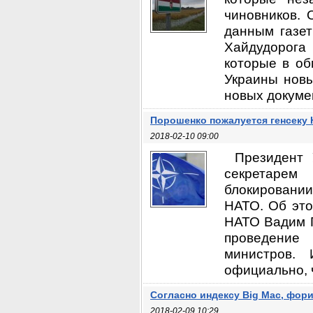
чиновников. 
данным газет
Хайдудорога
которые в о
Украины новы
новых докумен
Порошенко пожалуется генсеку
2018-02-10 09:00
Президент 
секретарем
блокировани
НАТО. Об это
НАТО Вадим П
проведение
министров.
официально, ч
Согласно индексу Big Mac, фори
2018-02-09 10:29