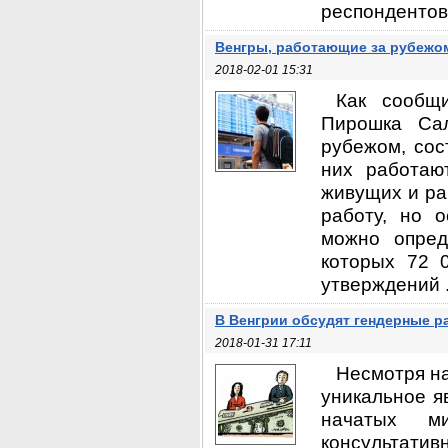
респондентов.
Венгры, работающие за рубежо
2018-02-01 15:31
Как сообщи
Пирошка Сал
рубежом, сос
них работаю
живущих и ра
работу, но 
можно опред
которых 72 0
утверждений .
В Венгрии обсудят гендерные р
2018-01-31 17:11
Несмотря на
уникальное я
начатых ми
консультати