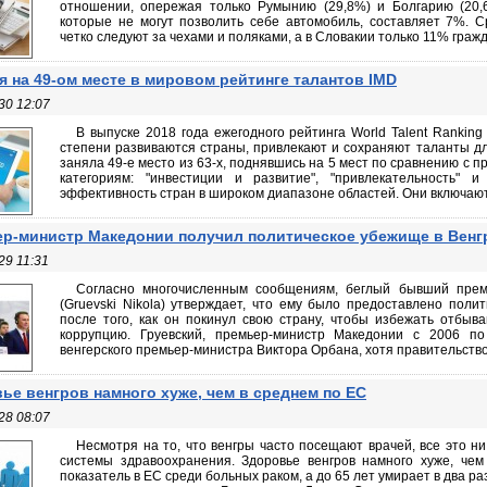
отношении, опережая только Румынию (29,8%) и Болгарию (20,
которые не могут позволить себе автомобиль, составляет 7%. 
четко следуют за чехами и поляками, а в Словакии только 11% гражда
я на 49-ом месте в мировом рейтинге талантов IMD
30 12:07
В выпуске 2018 года ежегодного рейтинга World Talent Ranking 
степени развиваются страны, привлекают и сохраняют таланты дл
заняла 49-е место из 63-х, поднявшись на 5 мест по сравнению с
категориям: "инвестиции и развитие", "привлекательность" и
эффективность стран в широком диапазоне областей. Они включают
р-министр Македонии получил политическое убежище в Венг
29 11:31
Согласно многочисленным сообщениям, беглый бывший прем
(Gruevski Nikola) утверждает, что ему было предоставлено поли
после того, как он покинул свою страну, чтобы избежать отбыв
коррупцию. Груевский, премьер-министр Македонии с 2006 по
венгерского премьер-министра Виктора Орбана, хотя правительство н
ье венгров намного хуже, чем в среднем по ЕС
28 08:07
Несмотря на то, что венгры часто посещают врачей, все это ни
системы здравоохранения. Здоровье венгров намного хуже, че
показатель в ЕС среди больных раком, а до 65 лет умирает в два ра