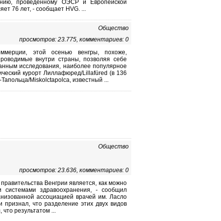
анию, проведенному ОЭСР и Европейской
т 76 лет, - сообщает HVG. ...
Общество
просмотров: 23.775, комментариев: 0
оммерции, этой осенью венгры, похоже,
роводимые внутри страны, позволяя себе
данным исследования, наиболее популярное
ческий курорт Лиллафюред/Lillafüred (в 136
апольца/Miskolctapolca, известный ...
Общество
просмотров: 23.636, комментариев: 0
правительства Венгрии является, как можно
и системами здравоохранения, - сообщил
ганизованной ассоциацией врачей им. Ласло
ри признал, что разделение этих двух видов
что результатом ...