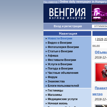
|
Online daily newspaper in Hungary
На главную
Вход
и
регистрация
Навигация
Новости Венгрии
[
2026
2
Видео о Венгрии
«« ««
Фотогалерея Венгрии
Статьи о Венгрии
Объявл
Афиша
2018-12-
Фестивали Венгрии
Услуги в Венгрии
Погода в Венгрии
Частные объявления
Форум
Знакомства
Блоги пользователей
Правит
Гостиницы
метро
Магазины
Медицинские услуги
2018-12-
Ночная жизнь