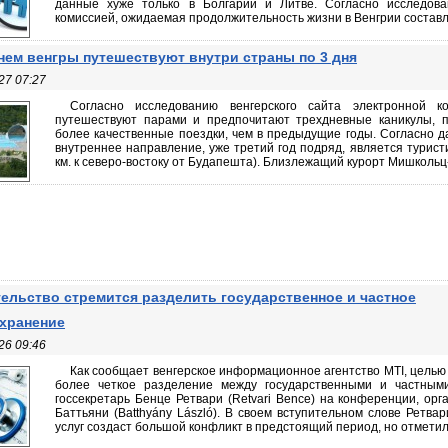
данные хуже только в Болгарии и Литве. Согласно исследов
комиссией, ожидаемая продолжительность жизни в Венгрии составляе
нем венгры путешествуют внутри страны по 3 дня
27 07:27
Согласно исследованию венгерского сайта электронной к
путешествуют парами и предпочитают трехдневные каникулы, п
более качественные поездки, чем в предыдущие годы. Согласно 
внутреннее направление, уже третий год подряд, является туристи
км. к северо-востоку от Будапешта). Близлежащий курорт Мишкольц-Т
ельство стремится разделить государственное и частное
хранение
26 09:46
Как сообщает венгерское информационное агентство MTI, целью 
более четкое разделение между государственными и частным
госсекретарь Бенце Ретвари (Retvari Bence) на конференции, ор
Баттьяни (Batthyány László). В своем вступительном слове Ретва
услуг создаст большой конфликт в предстоящий период, но отметил, 