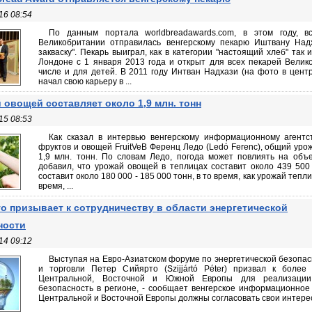
16 08:54
По данным портала worldbreadawards.com, в этом году, в
Великобритании отправилась венгерскому пекарю Иштвану Надха
закваску". Пекарь выиграл, как в категории "настоящий хлеб" так 
Лондоне с 1 января 2013 года и открыт для всех пекарей Велик
числе и для детей. В 2011 году Интван Надхази (на фото в цент
начал свою карьеру в ...
 овощей составляет около 1,9 млн. тонн
15 08:53
Как сказал в интервью венгерскому информационному агентс
фруктов и овощей FruitVeB Ференц Ледо (Ledó Ferenc), общий уро
1,9 млн. тонн. По словам Ледо, погода может повлиять на об
добавил, что урожай овощей в теплицах составит около 439 500 
составит около 180 000 - 185 000 тонн, в то время, как урожай теп
время, ...
о призывает к сотрудничеству в области энергетической
ности
14 09:12
Выступая на Евро-Азиатском форуме по энергетической безопас
и торговли Петер Сийярто (Szijjártó Péter) призвал к более
Центральной, Восточной и Южной Европы для реализации 
безопасность в регионе, - сообщает венгерское информационное 
Центральной и Восточной Европы должны согласовать свои интересы