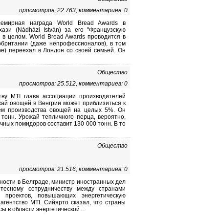
просмотров: 22.763, комментариев: 0
семирная награда World Bread Awards в
зи (Nádházi István) за его "Французскую
и в целом. World Bread Awards проводится в
обритании (даже непрофессионалов), в том
ре) переехал в Лондон со своей семьей. Он
Общество
просмотров: 25.512, комментариев: 0
тву MTI глава ассоциации производителей
жай овощей в Венгрии может приблизиться к
ъем производства овощей на целых 5%. Он
тонн. Урожай тепличного перца, вероятно,
личных помидоров составит 130 000 тонн. В то
Общество
просмотров: 21.516, комментариев: 0
ности в Белграде, министр иностранных дел
 тесному сотрудничеству между странами
проектов, повышающих энергетическую
агентство MTI. Сийярто сказал, что страны
 в области энергетической ...