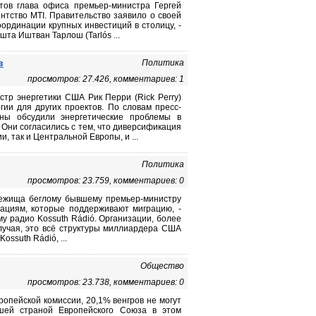
тов глава офиса премьер-министра Гергей
нтство MTI. Правительство заявило о своей
ординации крупных инвестиций в столицу, -
та Иштван Тарлош (Tarlós ...
в
Политика
просмотров: 27.426, комментариев: 1
стр энергетики США Рик Перри (Rick Perry)
гии для других проектов. По словам пресс-
оны обсудили энергетические проблемы в
Они согласились с тем, что диверсификация
 так и Центральной Европы, и ...
Политика
просмотров: 23.759, комментариев: 0
бежища беглому бывшему премьер-министру
зациям, которые поддерживают миграцию, -
 радио Kossuth Rádió. Организации, более
лучая, это всё структуры миллиардера США
ssuth Rádió, ...
Общество
просмотров: 23.738, комментариев: 0
ропейской комиссии, 20,1% венгров не могут
дшей страной Европейского Союза в этом