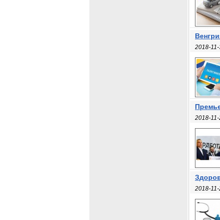
Венгри
2018-11-
Премье
2018-11-
Здоров
2018-11-