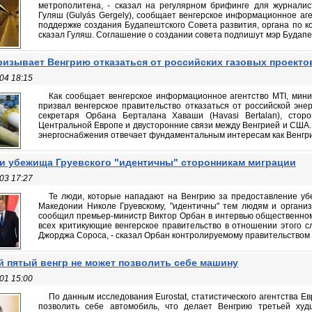
метрополитена, - сказал на регулярном брифинге для журналис
Гуляш (Gulyás Gergely), сообщает венгерское информационное аге
поддержке создания Будапештского Совета развития, органа по ко
сказал Гуляш. Соглашение о создании совета подпишут мэр Будапеш
изывает Венгрию отказаться от российских газовых проекто
04 18:15
Как сообщает венгерское информационное агентство MTI, мини
призвал венгерское правительство отказаться от российской энер
секретаря Орбана Берталана Хаваши (Havasi Bertalan), стор
Центральной Европе и двусторонние связи между Венгрией и США. 
энергоснабжения отвечает фундаментальным интересам как Венгрии,
и убежища Груевского "идентичны" сторонникам миграции
03 17:27
Те люди, которые нападают на Венгрию за предоставление у
Македонии Николе Груевскому, "идентичны" тем людям и органи
сообщил премьер-министр Виктор Орбан в интервью общественному
всех критикующие венгерское правительство в отношении этого с
Джорджа Сороса, - сказал Орбан контролируемому правительством Ko
 пятый венгр не может позволить себе машину
01 15:00
По данным исследования Eurostat, статистического агентства Ев
позволить себе автомобиль, что делает Венгрию третьей ху