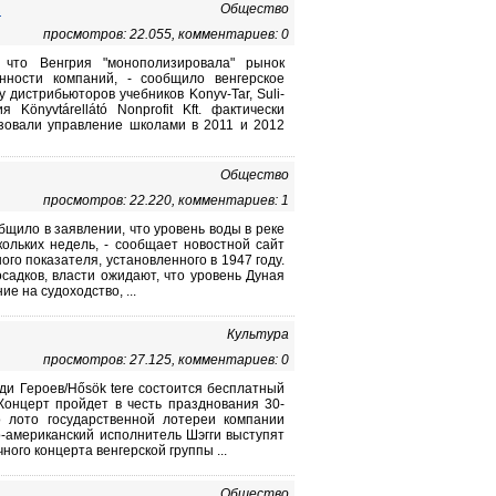
в
Общество
просмотров: 22.055, комментариев: 0
 что Венгрия "монополизировала" рынок
нности компаний, - сообщило венгерское
дистрибьюторов учебников Konyv-Tar, Suli-
Könyvtárellátó Nonprofit Kft. фактически
изовали управление школами в 2011 и 2012
Общество
просмотров: 22.220, комментариев: 1
щило в заявлении, что уровень воды в реке
ольких недель, - сообщает новостной сайт
ного показателя, установленного в 1947 году.
садков, власти ожидают, что уровень Дуная
е на судоходство, ...
Культура
просмотров: 27.125, комментариев: 0
ди Героев/Hősök tere состоится бесплатный
 Концерт пройдет в честь празднования 30-
го лото государственной лотереи компании
ко-американский исполнитель Шэгги выступят
ого концерта венгерской группы ...
Общество