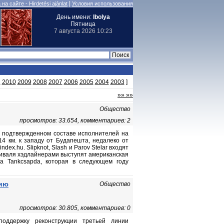
|
на сайте - Hirdetési ajánlat
Условия использования
День имени:
Ibolya
Пятница
7 августа 2026 10:23
1
2010
2009
2008
2007
2006
2005
2004
2003
]
»» »»
Общество
просмотров: 33.654, комментариев: 2
 подтвержденном составе исполнителей на
14 км. к западу от Будапешта, недалеко от
dex.hu. Slipknot, Slash и Parov Stelar входят
стиваля хэдлайнерами выступят американская
ппа Tankcsapda, которая в следующем году
цию
Общество
просмотров: 30.805, комментариев: 0
оддержку реконструкции третьей линии