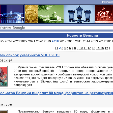
Реклама 
Новости Венгрии
025
2024
2023
2022
2021
2020
2019
2018
2017
2016
2015
2014
2013
2012
201
[
1
2
3
4
5
6
7
8
9
10
11
12
13
14
15
16
]
ен список участников VOLT 2019
06 14:44
Музыкальный фестиваль VOLT только что объявил о своем уже
2019 год, который пройдёт в Венгрии в городе Шопрон/Sopron (2
австро-венгерской границы), - сообщает венгерский новостной сайт in
в число тех, кто выйдет на сцену с 26 по 29 июня. На открытии фе
ню-метал-группа Slipknot (на фото) и венгерская хард-рок-гру
отпразднует ...
ельство Венгрии выделит 80 млрд. форинтов на реконструк
05 17:29
Правительство Венгрии выделяет 80 млрд. форинтов в п