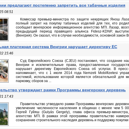
рии предлагают постепенно запретить все табачные изделия
25 08:51
Комиссар премьер-министра по защите некурящих Янош Лазар
полный запрет на покупку табачных изделий для тех, кто родил
сообщает венгерское информационное агентство MTI. Лазар, воз
предыдущий период правящего альянса Fidesz-KDNP, выступ
(Венгрия). Он сказал, что в случае необходимости, основной закон 
ная платежная система Венгрии нарушает директиву ЕС
22 15:46
Суд Европейского Союза (CJEU) постановил, что создание н
Венгрии и исключительные права, предоставленные государствен
нарушает директиву Европейского Союза об услугах. В пресс
напоминает, что с 1 июля 2014 года Nemzeti Mobilfizetesi уп
системой, использование которой является обязательной для 
парковку, сборов за ...
ельство утверждает рамки Программы венгерских деревень
21 17:43
Правительство утвердило рамки Программы венгерских деревен
увеличение численности населения в общинах с менее чем 5 00
Гергей Гуйяш (Gulyás Gergely), глава офиса премьер-министр
агентство MTI. В рамках этой программы правительство намер
сохранение строительного наследия деревень и поддержку покупки 