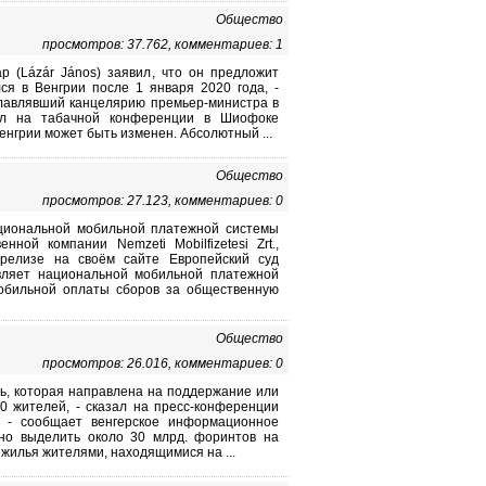
Общество
просмотров: 37.762, комментариев: 1
 (Lázár János) заявил, что он предложит
ся в Венгрии после 1 января 2020 года, -
главлявший канцелярию премьер-министра в
ил на табачной конференции в Шиофоке
Венгрии может быть изменен. Абсолютный ...
Общество
просмотров: 27.123, комментариев: 0
ациональной мобильной платежной системы
ной компании Nemzeti Mobilfizetesi Zrt.,
-релизе на своём сайте Европейский суд
равляет национальной мобильной платежной
мобильной оплаты сборов за общественную
Общество
просмотров: 26.016, комментариев: 0
ь, которая направлена на поддержание или
0 жителей, - сказал на пресс-конференции
а, - сообщает венгерское информационное
ено выделить около 30 млрд. форинтов на
жилья жителями, находящимися на ...