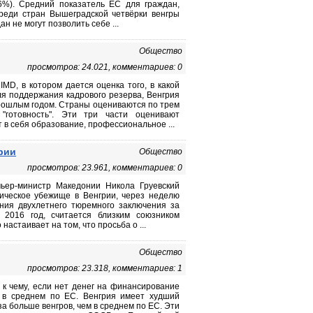
6%). Средний показатель ЕС для граждан,
Среди стран Вышеградской четвёрки венгры
н не могут позволить себе ...
Общество
просмотров: 24.021, комментариев: 0
IMD, в котором дается оценка того, в какой
я поддержания кадрового резерва, Венгрия
 прошлым годом. Страны оцениваются по трем
 "готовность". Эти три части оценивают
 в себя образование, профессиональное ...
рии
Общество
просмотров: 23.961, комментариев: 0
ьер-министр Македонии Никола Груевский
тическое убежище в Венгрии, через неделю
ания двухлетнего тюремного заключения за
 2016 год, считается близким союзником
астаивает на том, что просьба о ...
Общество
просмотров: 23.318, комментариев: 1
 к чему, если нет денег на финансирование
м в среднем по ЕС. Венгрия имеет худший
за больше венгров, чем в среднем по ЕС. Эти