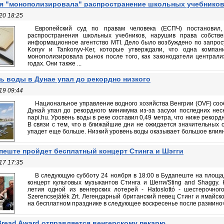
я "монополизировала" распространение школьных учебнико
20 18:25
Европейский суд по правам человека (ЕСПЧ) постановил,
распространения школьных учебников, нарушив права собстве
информационное агентство MTI. Дело было возбуждено по запросу 
Konyv и Tankonyv-Ker, которые утверждали, что одна компания 
монополизировала рынок после того, как законодатели централ
годах. Они также ...
ь воды в Дунае упал до рекордно низкого
19 09:44
Национальное управление водного хозяйства Венгрии (OVF) сооб
Дунай упал до рекордного минимума из-за засухи последних неск
napi.hu. Уровень воды в реке составил 0,49 метра, что ниже рекорд
В связи с тем, что в ближайшие дни не ожидается значительных о
упадет еще больше. Низкий уровень воды оказывает большое влияни
пеште пройдет бесплатный концерт Стинга и Шэгги
17 17:35
В следующую субботу 24 ноября в 18:00 в Будапеште на площа
концерт культовых музыкантов Стинга и Шегги/Sting and Shaggy.
летия одной из венгерских лотерей - Hatoslottó - шестерочно
Szerencsejáték Zrt. Легендарный британский певец Стинг и ямайс
на бесплатном празднике в следующее воскресенье после разминочн
Bread Award отправляется венгерскому пекарю