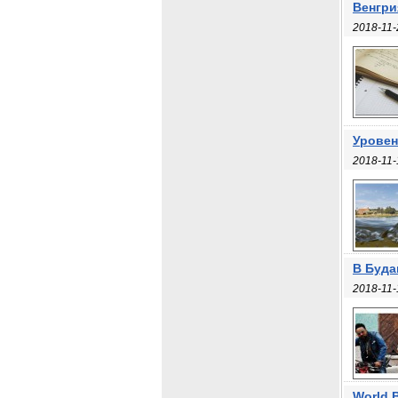
Венгри
2018-11-
Уровен
2018-11-
В Буда
2018-11-
World 