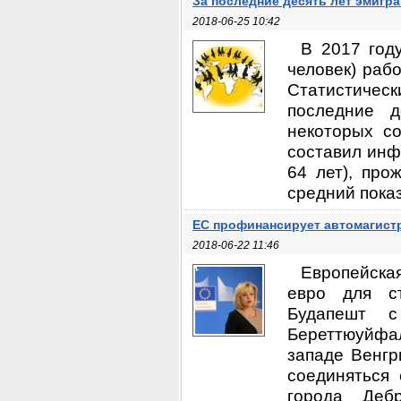
За последние десять лет эмигр
2018-06-25 10:42
В 2017 год
человек) раб
Статистичес
последние д
некоторых со
составил инф
64 лет), про
средний показ
ЕС профинансирует автомагист
2018-06-22 11:46
Европейска
евро для ст
Будапешт с
Береттюуйфал
западе Венгр
соединяться 
города Дебр