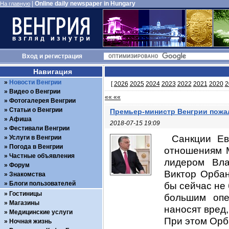
|
Online daily newspaper in Hungary
На главную
Вход
и
регистрация
Навигация
Новости Венгрии
[
2026
2025
2024
2023
2022
2021
2020
2
Видео о Венгрии
«« ««
Фотогалерея Венгрии
Статьи о Венгрии
Премьер-министр Венгрии пожал
Афиша
2018-07-15 19:09
Фестивали Венгрии
Санкции Ев
Услуги в Венгрии
Погода в Венгрии
отношениям М
Частные объявления
лидером Вла
Форум
Виктор Орбан
Знакомства
Блоги пользователей
бы сейчас не 
Гостиницы
большим опе
Магазины
наносят вред
Медицинские услуги
При этом Орба
Ночная жизнь