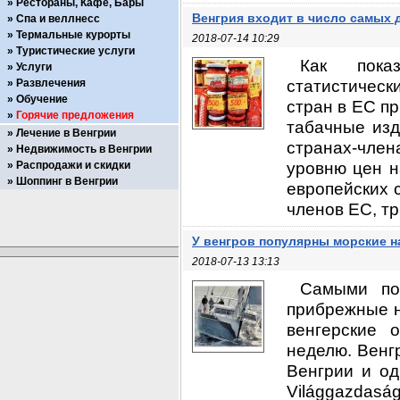
Рестораны, Кафе, Бары
Венгрия входит в число самых 
Спа и веллнесс
Термальные курорты
2018-07-14 10:29
Туристические услуги
Как показ
Услуги
статистическ
Развлечения
Обучение
стран в ЕС пр
Горячие предложения
табачные изд
Лечение в Венгрии
странах-чле
Недвижимость в Венгрии
уровню цен н
Распродажи и скидки
Шоппинг в Венгрии
европейских с
членов ЕС, тр
У венгров популярны морские 
2018-07-13 13:13
Самыми по
прибрежные н
венгерские 
неделю. Венг
Венгрии и од
Világgazdasá