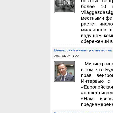
богатые венг
более 10 м
Világgazdas
местными фин
растет числ
миллионов ф
ведущем ком
сбережений в 
Венгерский министр ответил на
2018-06-26 11:22
Министр ин
в том, что Б
прав венгро
Интервью с 
«Европейская
«нашептывал
«Нам извес
преднамеренно