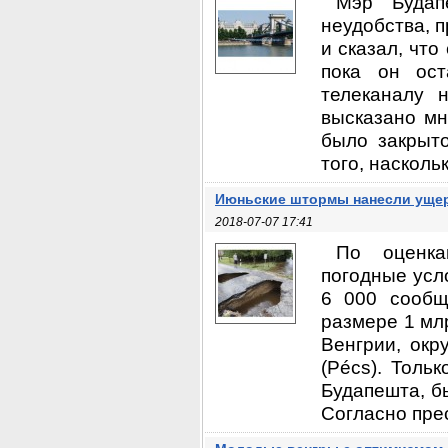
Мэр Будап
неудобства, п
и сказал, чт
пока он ост
телеканалу 
высказано мн
было закрыто
того, насколь
Июньские штормы нанесли ущер
2018-07-07 17:41
По оценка
погодные усл
6 000 сообщ
размере 1 мл
Венгрии, окр
(Pécs). Толь
Будапешта, б
Согласно прес