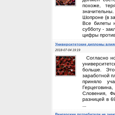
похоже, те
значительн
Шопроне (в за
Все билеты 
субботу - за
цифры противо
Университетские дипломы влияю
2018-07-04 19:19
Согласно н
университет
больше. Это
заработной п
приняло уч
Герцеговина,
Словения, Ф
разницей в 6
...
Венгерские потребители не зна