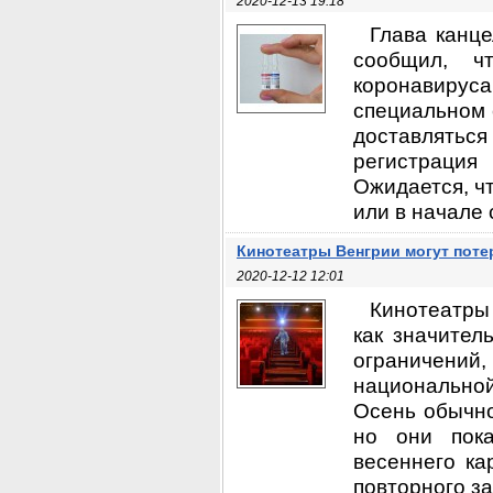
2020-12-13 19:18
Глава канце
сообщил, ч
коронавирус
специальном 
доставлятьс
регистрация 
Ожидается, чт
или в начале 
Кинотеатры Венгрии могут поте
2020-12-12 12:01
Кинотеатры 
как значител
ограничений,
национальной
Осень обычно
но они пок
весеннего ка
повторного за