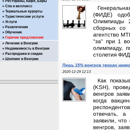
Рестораны, Кафе, Бары
Спа и веллнесс
Генеральн
Термальные курорты
(ФИДЕ) одо
Туристические услуги
Олимпиады 2
Услуги
сборных со 
Развлечения
Обучение
агентство MT
Горячие предложения
"за" при 1 в
Лечение в Венгрии
олимпиаду, п
Недвижимость в Венгрии
столетия ФИДЕ
Распродажи и скидки
Шоппинг в Венгрии
Лишь 15% венгров твердо наме
2020-12-29 12:13
Как показы
(KSH), пров
венгров заяв
когда вакци
респондентов
отвечать, а
заявили, что
венгров, зая