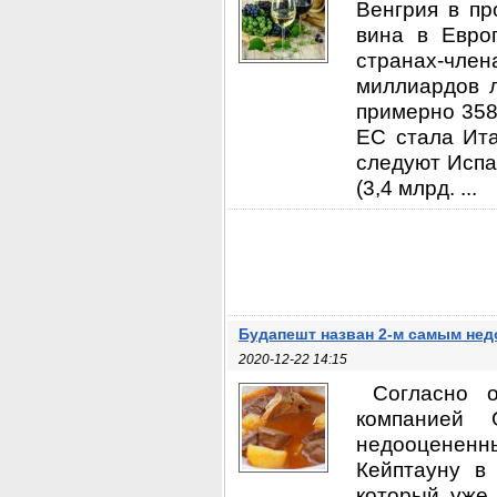
Венгрия в п
вина в Евро
странах-чл
миллиардов л
примерно 358
ЕС стала Ита
следуют Испа
(3,4 млрд. ...
Будапешт назван 2-м самым не
2020-12-22 14:15
Согласно 
компанией 
недооценен
Кейптауну в
который уже 