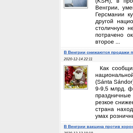
(KSH), в пр
Венгрии, ум
Герсмании к
другой наци
столичную н
потрачено о
второе ...
В Венгрии снижаются продажи 
2020-12-14 22:11
Как сообщи
национально
(Sánta Sándor
9-9,5 млрд. 
праздничные
резкое снижен
страна наход
умах розничны
В Венгрии вакцина против коро