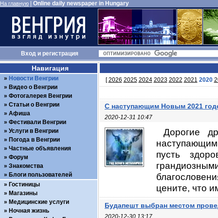
|
Online daily newspaper in Hungary
На главную
Вход
и
регистрация
Навигация
Новости Венгрии
[
2026
2025
2024
2023
2022
2021
2020
2
Видео о Венгрии
Фотогалерея Венгрии
Статьи о Венгрии
С наступающим Новым 2021 год
Афиша
2020-12-31 10:47
Фестивали Венгрии
Дорогие др
Услуги в Венгрии
Погода в Венгрии
наступающим 
Частные объявления
пусть здор
Форум
грандиозным
Знакомства
Блоги пользователей
благословени
Гостиницы
цените, что и
Магазины
Медицинские услуги
Будапешт выбран местом прове
Ночная жизнь
2020-12-30 13:17