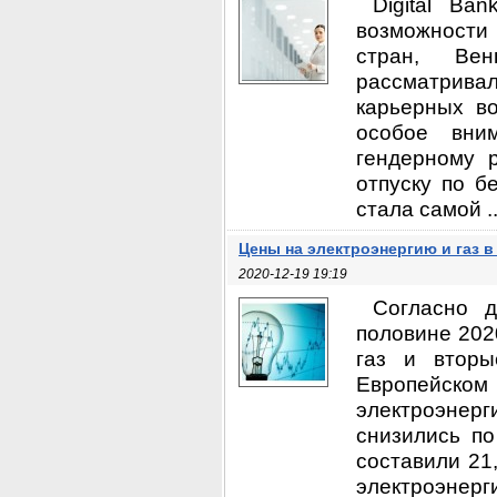
Digital Ba
возможности
стран, Ве
рассматрив
карьерных в
особое вним
гендерному 
отпуску по б
стала самой ..
Цены на электроэнергию и газ в
2020-12-19 19:19
Согласно д
половине 202
газ и втор
Европейском 
электроэнерг
снизились п
составили 21
электроэнерги