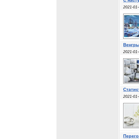
С наст
2021-01-
Венгры
2021-01-
Статис
2021-01-
Перего