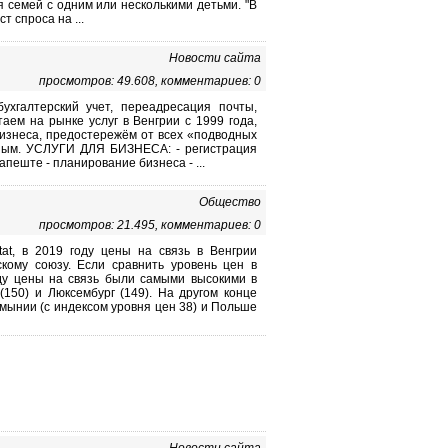
 семей с одним или несколькими детьми. "В
 спроса на ...
Новости сайта
просмотров: 49.608, комментариев: 0
галтерский учет, переадресация почты,
таем на рынке услуг в Венгрии с 1999 года,
изнеса, предостережём от всех «подводных
ным. УСЛУГИ ДЛЯ БИЗНЕСА: - регистрация
пеште - планирование бизнеса - ...
Общество
просмотров: 21.495, комментариев: 0
tat, в 2019 году цены на связь в Венгрии
кому союзу. Если сравнить уровень цен в
оду цены на связь были самыми высокими в
(150) и Люксембург (149). На другом конце
умынии (с индексом уровня цен 38) и Польше