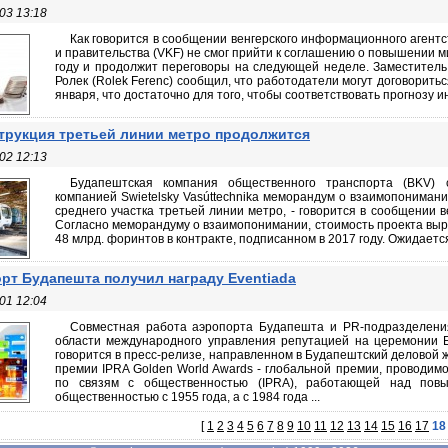
03 13:18
Как говорится в сообщении венгерского информационного агент
и правительства (VKF) не смог прийти к соглашению о повышении
году и продолжит переговоры на следующей неделе. Заместител
Ролек (Rolek Ferenc) сообщил, что работодатели могут договорит
января, что достаточно для того, чтобы соответствовать прогнозу 
трукция третьей линии метро продолжится
02 12:13
Будапештская компания общественного транспорта (BKV) 
компанией Swietelsky Vasúttechnika меморандум о взаимопониман
среднего участка третьей линии метро, - говорится в сообщении 
Согласно меморандуму о взаимопонимании, стоимость проекта выра
48 млрд. форинтов в контракте, подписанном в 2017 году. Ожидается,
рт Будапешта получил награду Eventiada
01 12:04
Совместная работа аэропорта Будапешта и PR-подразделени
области международного управления репутацией на церемонии Ev
говорится в пресс-релизе, направленном в Будапештский деловой 
премии IPRA Golden World Awards - глобальной премии, проводим
по связям с общественностью (IPRA), работающей над повы
общественностью с 1955 года, а с 1984 года ...
[
1
2
3
4
5
6
7
8
9
10
11
12
13
14
15
16
17
18