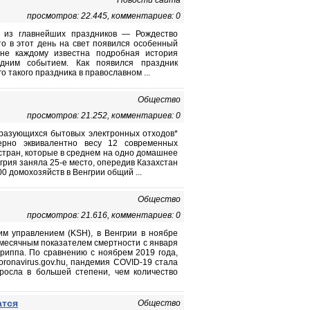
Новости сайта
просмотров: 22.445, комментариев: 0
 из главнейших праздников — Рождество
что в этот день на свет появился особенный
не каждому известна подробная история
дним событием. Как появился праздник
 такого праздника в православном ...
Общество
просмотров: 21.252, комментариев: 0
бразующихся бытовых электронных отходов*
ерно эквивалентно весу 12 современных
стран, которые в среднем на одно домашнее
грия заняла 25-е место, опередив Казахстан
 000 домохозяйств в Венгрии общий ...
Общество
просмотров: 21.616, комментариев: 0
м управлением (KSH), в Венгрии в ноябре
емесячным показателем смертности с января
гриппа. По сравнению с ноябрем 2019 года,
ronavirus.gov.hu, пандемия COVID-19 стала
росла в большей степени, чем количество
атся
Общество