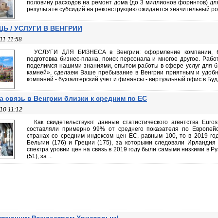
половину расходов на ремонт дома (до 3 миллионов форинтов) для
результате субсидий на реконструкцию ожидается значительный рост
Ь / УСЛУГИ В ВЕНГРИИ
11 11:58
УСЛУГИ ДЛЯ БИЗНЕСА в Венгрии: оформление компании, бух
подготовка бизнес-плана, поиск персонала и многое другое. Рабо
поделимся нашими знаниями, опытом работы в сфере услуг для б
камней», сделаем Ваше пребывание в Венгрии приятным и удоб
компаний - бухгалтерский учет и финансы - виртуальный офис в Буда
а связь в Венгрии близки к средним по ЕС
10 11:12
Как свидетельствуют данные статистического агентства Euros
составляли примерно 99% от среднего показателя по Европейс
странах со средним индексом цен ЕС, равным 100, то в 2019 г
Бельгии (176) и Греции (175), за которыми следовали Ирландия 
спектра уровни цен на связь в 2019 году были самыми низкими в Р
(51), за ...