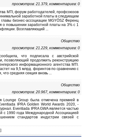
просмотров: 21.379, комментариев: 0
ства MTI, форум работодателей, профсоюзов
 минимальной заработной платы в следующем
ь главы бизнес-ассоциации MGYÓSZ Ференц
ься о повышении заработной платы на 3% с 1
инфляции. Возглавляющий ...
Общество
просмотров: 21.229, комментариев: 0
сообщила, что подписала с австрийской
ии, позволяющий продолжить реконструкцию
венгерского информационного агентства MTI.
стет на 9,5 млрд. форинтов по сравнению с
 что средняя секция вновь ...
Общество
просмотров: 20.967, комментариев: 0
я Lounge Group была отмечена премией в
entiada IPRA Golden World Awards 2020, -
журнал. Eventiada IPRA GWA является частью
ой с 1990 года Международной Ассоциацией
шением стандартов индустрии связей с
]