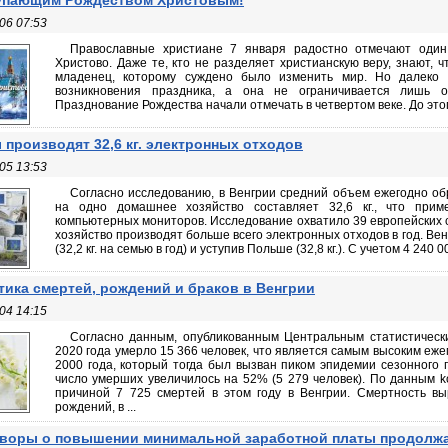
упающим Рождеством Христовым!
06 07:53
Православные христиане 7 января радостно отмечают один
Христово. Даже те, кто не разделяет христианскую веру, знают, 
младенец, которому суждено было изменить мир. Но далеко 
возникновения праздника, а она не ограничивается лишь о
Празднование Рождества начали отмечать в четвертом веке. До этого
 производят 32,6 кг. электронных отходов
05 13:53
Согласно исследованию, в Венгрии средний объем ежегодно о
на одно домашнее хозяйство составляет 32,6 кг., что прим
компьютерных мониторов. Исследование охватило 39 европейских 
хозяйство производят больше всего электронных отходов в год. Вен
(32,2 кг. на семью в год) и уступив Польше (32,8 кг.). С учетом 4 240
тика смертей, рождений и браков в Венгрии
04 14:15
Согласно данным, опубликованным Центральным статистически
2020 года умерло 15 366 человек, что является самым высоким еж
2000 года, который тогда был вызван пиком эпидемии сезонного 
число умерших увеличилось на 52% (5 279 человек). По данным ko
причиной 7 725 смертей в этом году в Венгрии. Смертность вы
рождений, в ...
воры о повышении минимальной заработной платы продолж