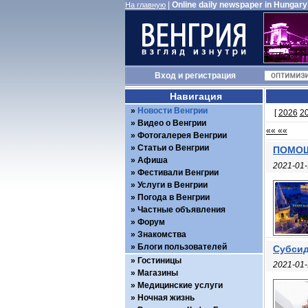
|
Online daily newspaper in Hungary
На главную
Вход
и
регистрация
Навигация
Новости Венгрии
[
2026
2
Видео о Венгрии
«« ««
Фотогалерея Венгрии
Статьи о Венгрии
ПОМОЩ
Афиша
2021-01-
Фестивали Венгрии
Услуги в Венгрии
Погода в Венгрии
Частные объявления
Форум
Знакомства
Блоги пользователей
Субсид
Гостиницы
2021-01-
Магазины
Медицинские услуги
Ночная жизнь