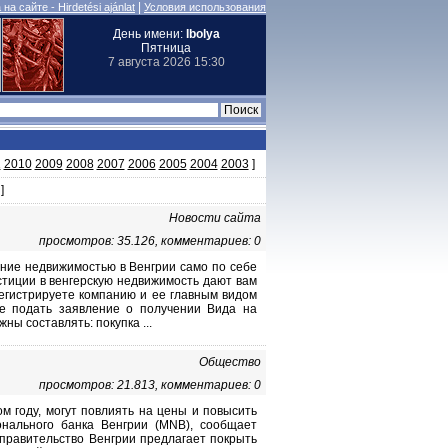
|
на сайте - Hirdetési ajánlat
Условия использования
День имени:
Ibolya
Пятница
7 августа 2026 15:30
1
2010
2009
2008
2007
2006
2005
2004
2003
]
]
Новости сайта
просмотров: 35.126, комментариев: 0
недвижимостью в Венгрии само по себе
стиции в венгерскую недвижимость дают вам
егистрируете компанию и ее главным видом
е подать заявление о получении Вида на
ны составлять: покупка ...
Общество
просмотров: 21.813, комментариев: 0
м году, могут повлиять на цены и повысить
онального банка Венгрии (MNB), сообщает
 правительство Венгрии предлагает покрыть