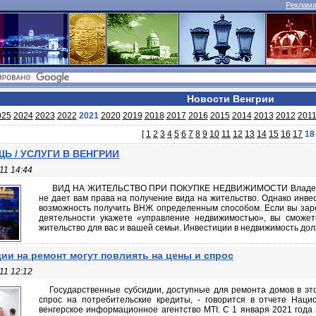
Реклама 
Новости Венгрии
025
2024
2023
2022
2021
2020
2019
2018
2017
2016
2015
2014
2013
2012
201
[
1
2
3
4
5
6
7
8
9
10
11
12
13
14
15
16
17
18
Ь / УСЛУГИ В ВЕНГРИИ
11 14:44
ВИД НА ЖИТЕЛЬСТВО ПРИ ПОКУПКЕ НЕДВИЖИМОСТИ Владение 
не дает вам права на получение вида на жительство. Однако инве
возможность получить ВНЖ определенным способом. Если вы зар
деятельности укажете «управление недвижимостью», вы сможет
жительство для вас и вашей семьи. Инвестиции в недвижимость долж
ии на ремонт могут повлиять на цены и спрос
11 12:12
Государственные субсидии, доступные для ремонта домов в это
спрос на потребительские кредиты, - говорится в отчете Наци
венгерское информационное агентство MTI. С 1 января 2021 года