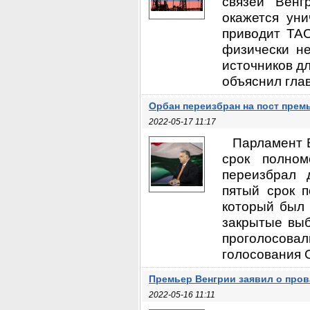
связей Венг
окажется уни
приводит ТАС
физически не
источников д
объяснил глав
Орбан переизбран на пост прем
2022-05-17 11:17
Парламент 
срок полном
переизбрал 
пятый срок п
который был 
закрытые выб
проголосова
голосования О
Премьер Венгрии заявил о пров
2022-05-16 11:11