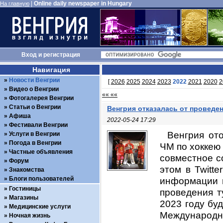
|
Online daily newspaper in Hungary
На главную
Вход
и
регистрация
Навигация
Новости Венгрии
[
2026
2025
2024
2023
2022
2021
2020
2
Видео о Венгрии
«« ««
Фотогалерея Венгрии
Статьи о Венгрии
Венгрия отказалась от проведе
Афиша
2022-05-24 17:29
Фестивали Венгрии
Венгрия от
Услуги в Венгрии
Погода в Венгрии
ЧМ по хоккею 
Частные объявления
совместное с
Форум
этом в Twitt
Знакомства
Блоги пользователей
информации и
Гостиницы
проведения т
Магазины
2023 году бу
Медицинские услуги
Международной
Ночная жизнь