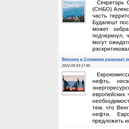
Секретарь 
(СНБО) Алекс
часть террит
Будапешт пос
может забра
подчеркнул, 
могут ожидат
раскритиковал
Венгрии и Словакии разрешат п
2022-05-03 17:40
Еврокомисс
нефть, нес
энергоресурс
европейских 
необходимост
тем, что Вен
нефти. Евр
предложить им