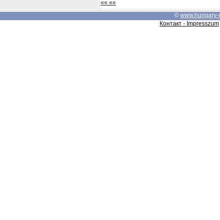
«« ««
©
www.hungary-
Контакт - Impresszum