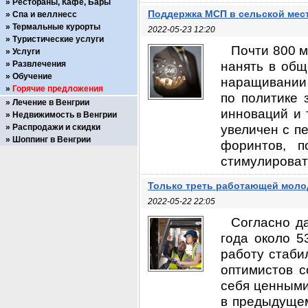
Рестораны, Кафе, Бары
Поддержка МСП в сельской мес
Спа и веллнесс
Термальные курорты
2022-05-23 12:20
Туристические услуги
Почти 800 м
Услуги
нанять в общ
Развлечения
Обучение
наращивании 
Горячие предложения
по политике 
Лечение в Венгрии
инноваций и 
Недвижимость в Венгрии
увеличен с п
Распродажи и скидки
Шоппинг в Венгрии
форинтов, п
стимулировать
Только треть работающей молод
2022-05-22 22:05
Согласно д
года около 
работу стаби
оптимистов 
себя ценными
в предыдущем