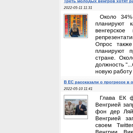
Треть молодых венгров хотят р
2022-05-11 11:31
Около 34%
планируют к
венгерское
репрезентат
Опрос такж
планируют п
стране. Око
должность "..
новую работу б
В ЕС рассказали о прогрессе в 
2022-05-10 11:41
Глава ЕК ф
Венгрией зап
фон дер Ляй
Венгрией з
своем Twitt
Венгрии Ви