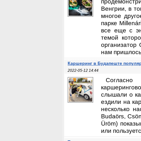
продемонст
Венгрии, в т
многое друго
парке Millená
все еще с э
темой которо
организатор 
нам пришлось 
Каршеринг в Будапеште популя
2022-05-12 14:44
Согласно 
каршерингов
слышали о ка
ездили на ка
несколько на
Budaörs, Csömö
Üröm) показы
или пользуетс