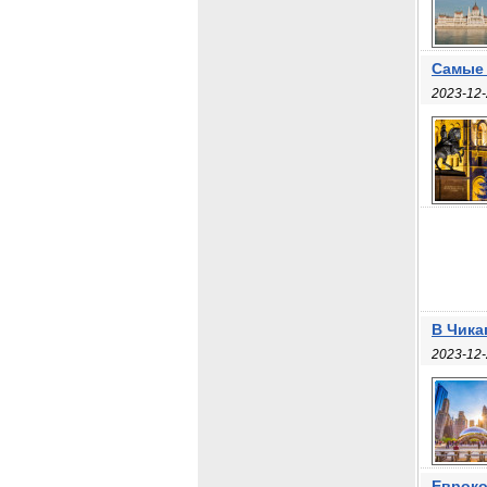
Cамые 
2023-12-
В Чика
2023-12-
Евроко