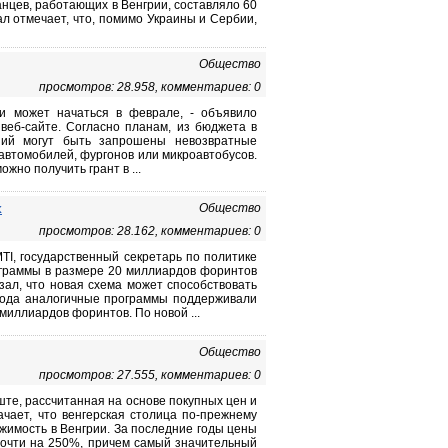
анцев, работающих в Венгрии, составляло 60
ал отмечает, что, помимо Украины и Сербии,
Общество
просмотров: 28.958, комментариев: 0
и может начаться в феврале, - объявило
веб-сайте. Согласно планам, из бюджета в
ний могут быть запрошены невозвратные
автомобилей, фургонов или микроавтобусов.
жно получить грант в ...
х
Общество
просмотров: 28.162, комментариев: 0
TI, государственный секретарь по политике
ограммы в размере 20 миллиардов форинтов
ал, что новая схема может способствовать
 года аналогичные программы поддерживали
миллиардов форинтов. По новой ...
Общество
просмотров: 27.555, комментариев: 0
ште, рассчитанная на основе покупных цен и
ачает, что венгерская столица по-прежнему
ижимость в Венгрии. За последние годы цены
почти на 250%, причем самый значительный