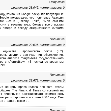
Общество
просмотров: 28.045, комментариев: 0
году, компания Google раскрыла популярные
Google показывают, что поп-певец Азахрия
никё Эсени (Eszenyi Enikő) были самыми
зни в течение года, больше всего искали
о актера и звезду американского ситкома
Политика
просмотров: 29.036, комментариев: 0
 единства Европейского союза (ЕС).
роны других стран-участниц объединения,
кого анализа факультета государственного
ре с «Лентой.ру». «В последнее время мы
ки ...
Политика
просмотров: 28.679, комментариев: 0
ия Венгрии права голоса для того, чтобы
общает The Financial Times со ссылкой на
их чиновников рассматривает возможность
овора о Европейском союзе 2007 года. Она
страны в связи с ...
Политика