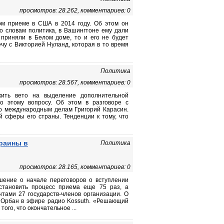
просмотров: 28.262, комментариев: 0
ом приеме в США в 2014 году. Об этом он
о словам политика, в Вашингтоне ему дали
 приняли в Белом доме, то и его не будет
чу с Викторией Нуланд, которая в то время
Политика
просмотров: 28.567, комментариев: 0
жить вето на выделение дополнительной
о этому вопросу. Об этом в разговоре с
о международным делам Григорий Карасин.
й сферы его страны. Тенденции к тому, что
раины в
Политика
просмотров: 28.165, комментариев: 0
шение о начале переговоров о вступлении
становить процесс приема еще 75 раз, а
тами 27 государств-членов организации. О
 Орбан в эфире радио Kossuth. «Решающий
того, что окончательное ...