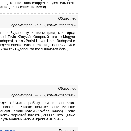
м тщательно анализируется деятельность
ние для влияния на исход ...
Общество
просмотров: 31.125, комментариев: 0
ся по Будапешту и посмотрим, как город
abó Ervin Könyvtár, Оперный театр / Magyar
udapest, отель Párisi Udvar Hotel Budapest и
ждественские елки в столице Венгрии. Или
ых частях Будапешта возвышаются ёлки, ...
Общество
просмотров: 28.253, комментариев: 0
оде в Чикаго, работу начала венгерско-
вая палата в Чикаго поможет еще больше
консул Тамаш Ковач (Kovács Tamás). Endre
нской торговой палаты, сказал, что целью
уть экономическим игрокам из обеих ...
д. евро
Политика