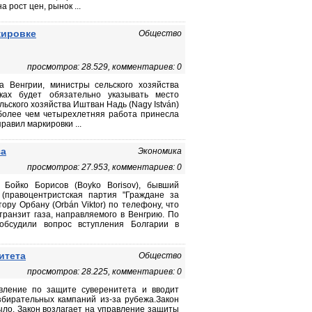
 рост цен, рынок ...
кировке
Общество
просмотров: 28.529, комментариев: 0
а Венгрии, министры сельского хозяйства
ках будет обязательно указывать место
ьского хозяйства Иштван Надь (Nagy István)
 более чем четырехлетняя работа принесла
равил маркировки ...
за
Экономика
просмотров: 27.953, комментариев: 0
 Бойко Борисов (Boyko Borisov), бывший
(правоцентристская партия "Граждане за
ору Орбану (Orbán Viktor) по телефону, что
ранзит газа, направляемого в Венгрию. По
 обсудили вопрос вступления Болгарии в
итета
Общество
просмотров: 28.225, комментариев: 0
вление по защите суверенитета и вводит
бирательных кампаний из-за рубежа.Закон
было. Закон возлагает на управление защиты