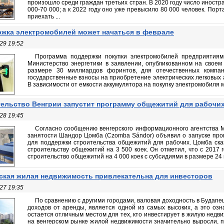
произошло среди граждан третьих стран. В 2020 году число иностр
000-70 000; а к 2022 году оно уже превысило 80 000 человек. Порт
приехать ...
жка электромобилей может начаться в феврале
29 19:52
Программа поддержки покупки электромобилей предприятиям
Министерство энергетики в заявлении, опубликованном на своем 
размере 30 миллиардов форинтов, для отечественных компа
государственные взносы на приобретение электрических легковых 
В зависимости от емкости аккумулятора на покупку электромобиля мо
ельство Венгрии запустит программу общежитий для рабочи
28 19:45
Согласно сообщению венгерского информационного агентства M
занятости Шандор Цомба (Czomba Sándor) объявил о запуске пр
для поддержки строительства общежитий для рабочих. Цомба сказ
строительству общежитий на 3 500 коек. Он отметил, что с 2017
строительство общежитий на 4 000 коек с субсидиями в размере 24 
ская жилая недвижимость привлекательна для инвесторов
27 19:35
По сравнению с другими городами, валовая доходность в Будапе
доходов от аренды, является одной из самых высоких, а это озн
остается отличным местом для тех, кто инвестирует в жилую недв
на венгерском рынке жилой недвижимости значительно выросли, 