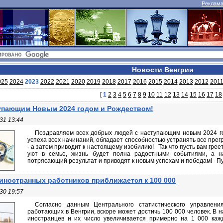
Реклама 
Новости Венгрии
025
2024
2023
2022
2021
2020
2019
2018
2017
2016
2015
2014
2013
2012
201
[
1
2
3
4
5
6
7
8
9
10
11
12
13
14
15
16
17
18
упающим Новым 2024 годом и Рождеством!
31 13:44
Поздравляем всех добрых людей с наступающим новым 2024 го
успеха всех начинаний, обладает способностью устранять все прег
- а затем приводит к настоящему изобилию! Так что пусть вам грее
уют в семье, жизнь будет полна радостными событиями, а на
потрясающий результат и приводят к новым успехам и победам! Пус
иностранных работников приближается к 100 000
30 19:57
Согласно данным Центрального статистического управлени
работающих в Венгрии, вскоре может достичь 100 000 человек. В 
иностранцев и их число увеличивается примерно на 1 000 каж