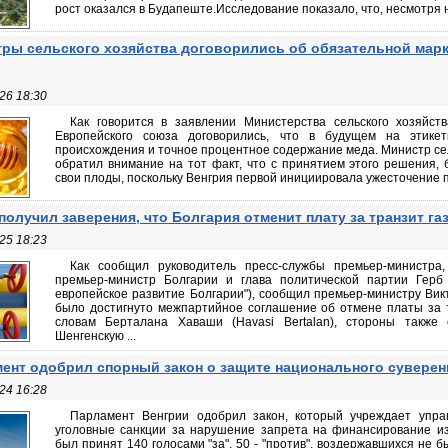
рост оказался в Будапеште.Исследование показало, что, несмотря на
ры сельского хозяйства договорились об обязательной мар
26 18:30
Как говорится в заявлении Министерства сельского хозяйств
Европейского союза договорились, что в будущем на этикет
происхождения и точное процентное содержание меда. Министр сел
обратил внимание на тот факт, что с принятием этого решения,
свои плоды, поскольку Венгрия первой инициировала ужесточение п
получил заверения, что Болгария отменит плату за транзит га
25 18:23
Как сообщил руководитель пресс-службы премьер-министра,
премьер-министр Болгарии и глава политической партии Герб 
европейское развитие Болгарии"), сообщил премьер-министру Викт
было достигнуто межпартийное соглашение об отмене платы за т
словам Берталана Хаваши (Havasi Bertalan), стороны также
Шенгенскую ...
ент одобрил спорный закон о защите национального суверен
24 16:28
Парламент Венгрии одобрил закон, который учреждает упра
уголовные санкции за нарушение запрета на финансирование из
был принят 140 голосами "за", 50 - "против", воздержавшихся не 