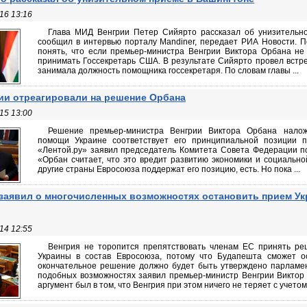
16 13:16
Глава МИД Венгрии Петер Сийярто рассказал об унизительн
сообщил в интервью порталу Mandiner, передает РИА Новости. П
понять, что если премьер-министра Венгрии Виктора Орбана не
принимать Госсекретарь США. В результате Сийярто провел встре
занимала должность помощника госсекретаря. По словам главы ...
ии отреагировали на решение Орбана
15 13:00
Решение премьер-министра Венгрии Виктора Орбана нало
помощи Украине соответствует его принципиальной позиции п
«Лентой.ру» заявил председатель Комитета Совета Федерации п
«Орбан считает, что это вредит развитию экономики и социально
другие страны Евросоюза поддержат его позицию, есть. Но пока ...
заявил о многочисленных возможностях остановить прием Ук
14 12:55
Венгрия не торопится препятствовать членам ЕС принять ре
Украины в состав Евросоюза, потому что Будапешта сможет о
окончательное решение должно будет быть утверждено парламен
подобных возможностях заявил премьер-министр Венгрии Виктор
аргумент был в том, что Венгрия при этом ничего не теряет с учетом 