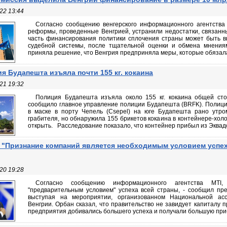
22 13:44
Согласно сообщению венгерского информационного агентства 
реформы, проведенные Венгрией, устранили недостатки, связанны
часть финансирования политики сплочения страны может быть в
судебной системы, после тщательной оценки и обмена мнениям
приняла решение, что Венгрия предприняла меры, которые обязалас
я Будапешта изъяла почти 155 кг. кокаина
21 19:32
Полиция Будапешта изъяла около 155 кг. кокаина общей ст
сообщило главное управление полиции Будапешта (BRFK). Полици
в маске в порту Чепель (Csepel) на юге Будапешта рано утро
грабителя, но обнаружила 155 брикетов кокаина в контейнере-хо
открыть. Расследование показало, что контейнер прибыл из Эквадо
 "Признание компаний является необходимым условием успе
20 19:28
Согласно сообщению информационного агентства MTI, 
"предварительным условием" успеха всей страны, - сообщил прем
выступая на мероприятии, организованном Национальной ас
Венгрии. Орбан сказал, что правительство не завидует капиталу п
предприятия добивались большего успеха и получали большую прибы