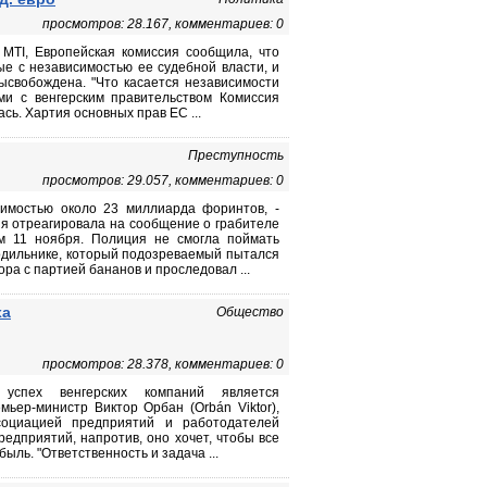
просмотров: 28.167, комментариев: 0
MTI, Европейская комиссия сообщила, что
е с независимостью ее судебной власти, и
ысвобождена. "Что касается независимости
и с венгерским правительством Комиссия
ь. Хартия основных прав ЕС ...
Преступность
просмотров: 29.057, комментариев: 0
оимостью около 23 миллиарда форинтов, -
я отреагировала на сообщение о грабителе
м 11 ноября. Полиция не смогла поймать
лодильнике, который подозреваемый пытался
ра с партией бананов и проследовал ...
ха
Общество
просмотров: 28.378, комментариев: 0
успех венгерских компаний является
ьер-министр Виктор Орбан (Orbán Viktor),
социацией предприятий и работодателей
редприятий, напротив, оно хочет, чтобы все
ль. "Ответственность и задача ...