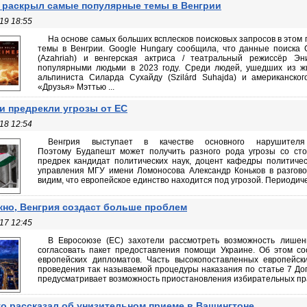
 раскрыл самые популярные темы в Венгрии
19 18:55
На основе самых больших всплесков поисковых запросов в этом 
темы в Венгрии. Google Hungary сообщила, что данные поиска 
(Azahriah) и венгерская актриса / театральный режиссёр Э
популярными людьми в 2023 году. Среди людей, ушедших из жи
альпиниста Силарда Сухайду (Szilárd Suhajda) и американског
«Друзья» Мэттью ...
и предрекли угрозы от ЕС
18 12:54
Венгрия выступает в качестве основного нарушителя
Поэтому Будапешт может получить разного рода угрозы со сто
предрек кандидат политических наук, доцент кафедры политичес
управления МГУ имени Ломоносова Александр Коньков в разгово
видим, что европейское единство находится под угрозой. Периодичес
но, Венгрия создаст больше проблем
17 12:45
В Евросоюзе (ЕС) захотели рассмотреть возможность лишен
согласовать пакет предоставления помощи Украине. Об этом со
европейских дипломатов. Часть высокопоставленных европейск
проведения так называемой процедуры наказания по статье 7 Дог
предусматривает возможность приостановления избирательных прав 
о рассказал об унизительном приеме в Вашингтоне