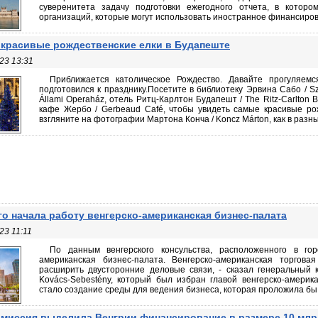
суверенитета задачу подготовки ежегодного отчета, в которо
организаций, которые могут использовать иностранное финансирова
красивые рождественские елки в Будапеште
23 13:31
Приближается католическое Рождество. Давайте прогуляем
подготовился к празднику.Посетите в библиотеку Эрвина Сабо / Sz
Állami Operaház, отель Ритц-Карлтон Будапешт / The Ritz-Carlton B
кафе Жербо / Gerbeaud Café, чтобы увидеть самые красивые ро
взгляните на фотографии Мартона Конча / Koncz Márton, как в разн
го начала работу венгерско-американская бизнес-палата
23 11:11
По данным венгерского консульства, расположенного в гор
американская бизнес-палата. Венгерско-американская торго
расширить двусторонние деловые связи, - сказал генеральный 
Kovács-Sebestény, который был избран главой венгерско-америка
стало создание среды для ведения бизнеса, которая проложила бы п
миссия выделила Венгрии финансирование в размере 10 млр