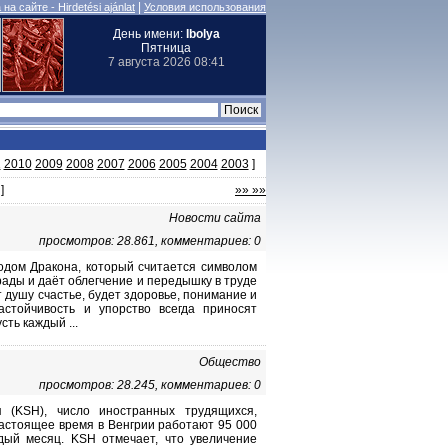
|
на сайте - Hirdetési ajánlat
Условия использования
День имени:
Ibolya
Пятница
7 августа 2026 08:41
1
2010
2009
2008
2007
2006
2005
2004
2003
]
]
»» »»
Новости сайта
просмотров: 28.861, комментариев: 0
дом Дракона, который считается символом
рады и даёт облегчение и передышку в труде
т душу счастье, будет здоровье, понимание и
стойчивость и упорство всегда приносят
ть каждый ...
Общество
просмотров: 28.245, комментариев: 0
я (KSH), число иностранных трудящихся,
настоящее время в Венгрии работают 95 000
дый месяц. KSH отмечает, что увеличение