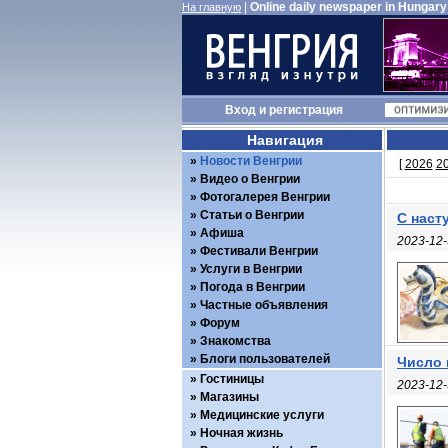
|
Online daily newspaper in Hungary
На главную
Вход
и
регистрация
Навигация
Новости Венгрии
[
2026
2
Видео о Венгрии
Фотогалерея Венгрии
Статьи о Венгрии
С наст
Афиша
2023-12-
Фестивали Венгрии
Услуги в Венгрии
Погода в Венгрии
Частные объявления
Форум
Знакомства
Блоги пользователей
Число 
Гостиницы
2023-12-
Магазины
Медицинские услуги
Ночная жизнь