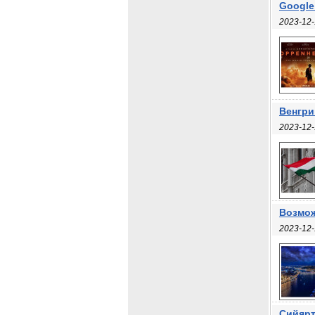
Google
2023-12-
Венгри
2023-12-
Возмож
2023-12-
Сийярт