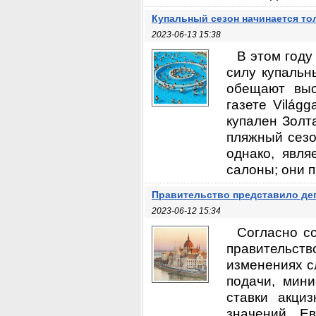
Купальный сезон начинается то
2023-06-13 15:38
В этом году
силу купальн
обещают выс
газете Világ
купален Золта
пляжный сезо
однако, явля
салоны; они п
Правительство представило деп
2023-06-12 15:34
Согласно с
правительст
изменениях с
подачи, мин
ставки акци
значений Ев