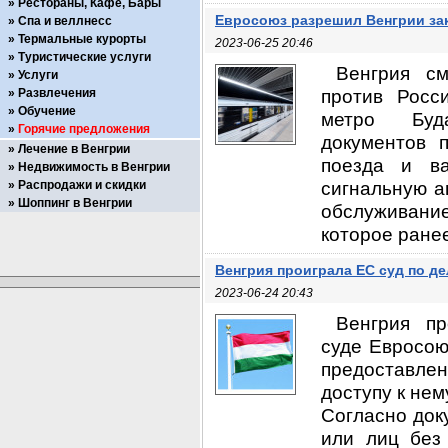
Рестораны, Кафе, Бары
Евросоюз разрешил Венгрии зак
Спа и веллнесс
Термальные курорты
2023-06-25 20:46
Туристические услуги
Венгрия см
Услуги
против Росс
Развлечения
Обучение
метро Бу
Горячие предложения
документов 
Лечение в Венгрии
поезда и ва
Недвижимость в Венгрии
сигнальную а
Распродажи и скидки
Шоппинг в Венгрии
обслуживани
которое ранее
Венгрия проиграла ЕС суд по д
2023-06-24 20:43
Венгрия п
суде Евросою
предоставле
доступу к нем
Согласно док
или лиц без