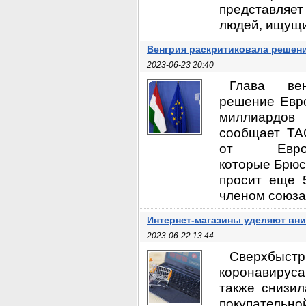
представляе
людей, ищущих
Венгрия раскритиковала решен
2023-06-23 20:40
Глава ве
решение Евро
миллиардов
сообщает ТА
от Еврос
которые Брюс
просит еще 
членом союза,
Интернет-магазины уделяют вн
2023-06-22 13:44
Сверхбыс
коронавирус
также снизил
покупательно