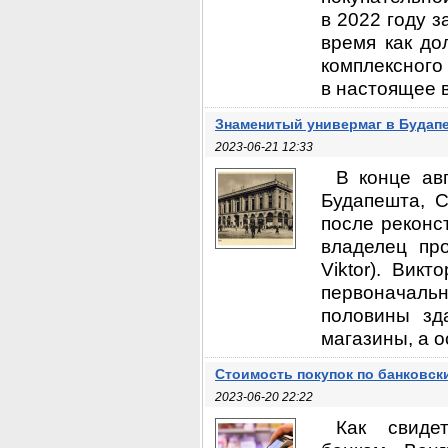
в 2022 году з
время как до
комплексного 
в настоящее в
Знаменитый универмаг в Будапе
2023-06-21 12:33
В конце ав
Будапешта, C
после реконс
владелец про
Viktor). Вик
первоначальн
половины зд
магазины, а о
Стоимость покупок по банковск
2023-06-20 22:22
Как свиде