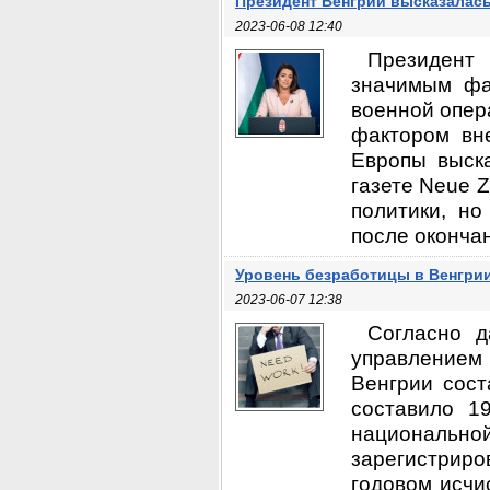
Президент Венгрии высказалась
2023-06-08 12:40
Президент
значимым фа
военной опер
фактором вн
Европы выск
газете Neue Z
политики, но
после окончан
Уровень безработицы в Венгри
2023-06-07 12:38
Согласно д
управлением
Венгрии сост
составило 1
национальн
зарегистрир
годовом исчи