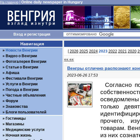
|
Online daily newspaper in Hungary
На главную
Вход
и
регистрация
Навигация
Новости Венгрии
[
2026
2025
2024
2023
2022
2021
2020
2
Видео о Венгрии
«« ««
Фотогалерея Венгрии
Статьи о Венгрии
Венгры отлично распознают ко
Афиша
2023-06-26 17:53
Фестивали Венгрии
Согласно п
Услуги в Венгрии
Погода в Венгрии
собственно
Частные объявления
осведомлены 
Форум
только девя
Знакомства
Блоги пользователей
идентифициро
Гостиницы
прочего, из
Магазины
товарам. Вен
Медицинские услуги
из них сознат
Ночная жизнь