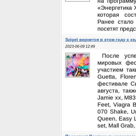
на программ
«Энергетика 
которая сос
Ранее стало
посетят предс
Sziget вернется в этом году с 
2023-06-09 12:49
После усп
мировых фес
участием таки
Guetta, Flor
фестивале Си
августа, так
Jamie xx, M83
Feet, Viagra 
070 Shake, Un
Queen, Easy L
set, Mall Grab, 