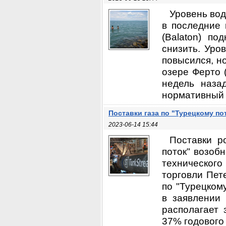
Уровень вод
в последние 
(Balaton) по
снизить. Уро
повысился, н
озере Ферто 
недель наза
нормативный у
Поставки газа по "Турецкому п
2023-06-14 15:44
Поставки р
поток" возоб
технического
торговли Пете
по "Турецкому
в заявлении 
располагает 
37% годового 