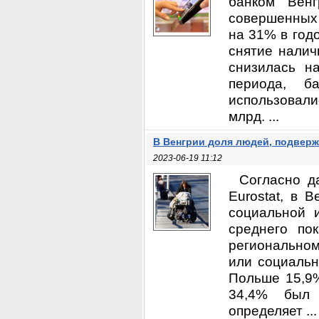
банком Венг
совершенных 
на 31% в годо
снятие налич
снизилась н
периода, б
использовали
млрд. ...
В Венгрии доля людей, подверж
2023-06-19 11:12
Согласно д
Eurostat, в 
социальной 
среднего по
региональном
или социальн
Польше 15,9%
34,4% был 
определяет ...