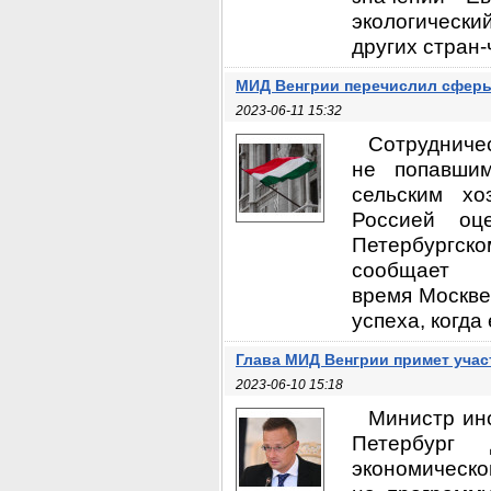
экологически
других стран-
МИД Венгрии перечислил сферы
2023-06-11 15:32
Сотрудниче
не попавши
сельским хо
Россией оц
Петербургс
сообщае
время Москве
успеха, когда
Глава МИД Венгрии примет уча
2023-06-10 15:18
Министр ин
Петербург
экономическ