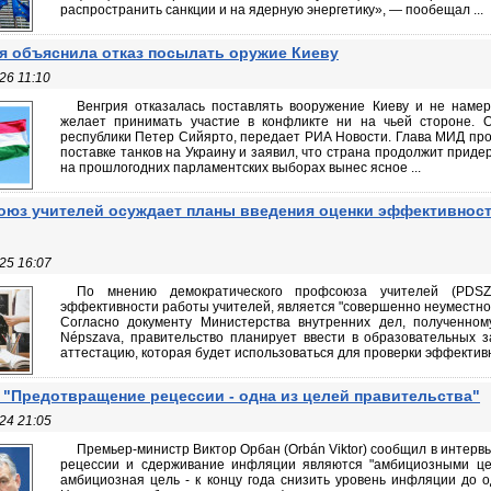
распространить санкции и на ядерную энергетику», — пообещал ...
я объяснила отказ посылать оружие Киеву
26 11:10
Венгрия отказалась поставлять вооружение Киеву и не намер
желает принимать участие в конфликте ни на чьей стороне. 
республики Петер Сийярто, передает РИА Новости. Глава МИД п
поставке танков на Украину и заявил, что страна продолжит прид
на прошлогодних парламентских выборах вынес ясное ...
юз учителей осуждает планы введения оценки эффективнос
25 16:07
По мнению демократического профсоюза учителей (PDSZ
эффективности работы учителей, является "совершенно неуместной
Согласно документу Министерства внутренних дел, полученном
Népszava, правительство планирует ввести в образовательных 
аттестацию, которая будет использоваться для проверки эффективн
 "Предотвращение рецессии - одна из целей правительства"
24 21:05
Премьер-министр Виктор Орбан (Orbán Viktor) сообщил в интерв
рецессии и сдерживание инфляции являются "амбициозными цел
амбициозная цель - к концу года снизить уровень инфляции до