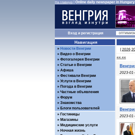
|
Online daily newspaper in Hungary
На главную
Вход
и
регистрация
Навигация
Новости Венгрии
[
2026
2
Видео о Венгрии
«« ««
Фотогалерея Венгрии
Статьи о Венгрии
Венгри
Афиша
2023-01-
Фестивали Венгрии
Услуги в Венгрии
Погода в Венгрии
Частные объявления
Форум
Знакомства
Блоги пользователей
Венгри
Гостиницы
2023-01-
Магазины
Медицинские услуги
Ночная жизнь