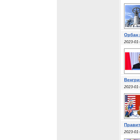
Орбан 
2023-01-
Венгри
2023-01-
Правит
2023-01-