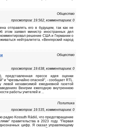
Общество
просмотров: 19.562, комментариев: 0
ена отправлять его в будущем, так как не
Об этом заявил министр иностранных дел
рокомментировал решение США и Германии о
ерживаться нейтралитета. «Венгерский народ
ти
Общество
просмотров: 19.638, комментариев: 0
), представленная прессе идея оценки
" и "чрезвычайно опасной", - сообщает RTL.
у левой независимой ежедневной газетой
заведениях Венгрии ежегодную внутреннюю
ости работы учителей и ...
Политика
просмотров: 19.535, комментариев: 0
ью радио Kossuth Rádió, что предотвращение
ями" правительства в 2023 году. "Первая
 однозначных цифр. Я сказал управляющему