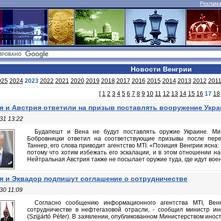
Реклама 
Новости Венгрии
025
2024
2023
2022
2021
2020
2019
2018
2017
2016
2015
2014
2013
2012
201
[
1
2
3
4
5
6
7
8
9
10
11
12
13
14
15
16
17
18
я и Австрия ответили на призыв поставлять вооружение Укра
31 13:22
Будапешт и Вена не будут поставлять оружие Украине. М
Бобровницки ответил на соответствующие призывы после перег
Таннер, его слова приводит агентство MTI. «Позиция Венгрии ясна:
потому что хотим избежать его эскалации, и в этом отношении н
Нейтральная Австрия также не посылает оружие туда, где идут воен
я и Эквадор подпишут соглашение о сотрудничестве
30 11:09
Согласно сообщению информационного агентства MTI, Ве
сотрудничестве в нефтегазовой отрасли, - сообщил министр и
(Szijjártó Péter). В заявлении, опубликованном Министерством инос