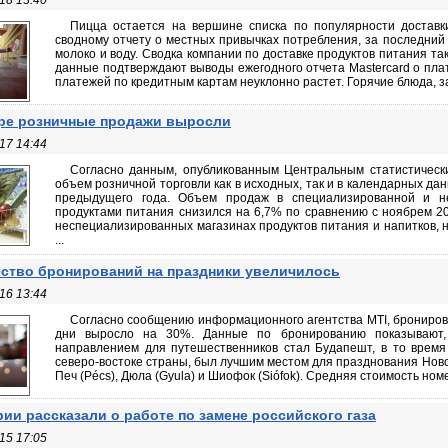
18 13:40
Пицца остается на вершине списка по популярности доставки
сводному отчету о местных привычках потребления, за последний 
молоко и воду. Сводка компании по доставке продуктов питания та
данные подтверждают выводы ежегодного отчета Mastercard о плат
платежей по кредитным картам неуклонно растет. Горячие блюда, за
ре розничные продажи выросли
17 14:44
Согласно данным, опубликованным Центральным статистически
объем розничной торговли как в исходных, так и в календарных да
предыдущего года. Объем продаж в специализированной и не
продуктами питания снизился на 6,7% по сравнению с ноябрем 20
неспециализированных магазинах продуктов питания и напитков, 
...
ство бронирований на праздники увеличилось
16 13:44
Согласно сообщению информационного агентства MTI, брониров
дни выросло на 30%. Данные по бронированию показывают,
направлением для путешественников стал Будапешт, в то время к
северо-востоке страны, был лучшим местом для празднования Новог
Печ (Pécs), Дюла (Gyula) и Шиофок (Siófok). Средняя стоимость номе
рии рассказали о работе по замене российского газа
15 17:05