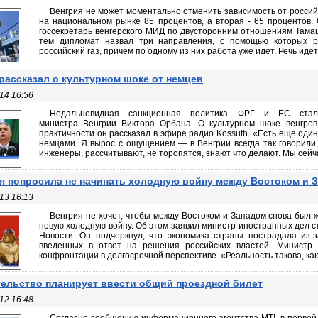
Венгрия не может моментально отменить зависимость от российс
на национальном рынке 85 процентов, а вторая - 65 процентов.
госсекретарь венгерского МИД по двусторонним отношениям Тама
тем дипломат назвал три направления, с помощью которых р
российский газ, причем по одному из них работа уже идет. Речь идет 
рассказал о культурном шоке от немцев
14 16:56
Недальновидная санкционная политика ФРГ и ЕС стал
министра Венгрии Виктора Орбана. О культурном шоке венгров
практичности он рассказал в эфире радио Kossuth. «Есть еще один 
немцами. Я вырос с ощущением — в Венгрии всегда так говорили
инженеры, рассчитывают, не торопятся, знают что делают. Мы сейчас
я попросила не начинать холодную войну между Востоком и 
13 16:13
Венгрия не хочет, чтобы между Востоком и Западом снова был 
новую холодную войну. Об этом заявил министр иностранных дел 
Новости. Он подчеркнул, что экономика страны пострадала из-
введенных в ответ на решения российских властей. Министр 
конфронтации в долгосрочной перспективе. «Реальность такова, како
ельство планирует ввести общий проездной билет
12 16:48