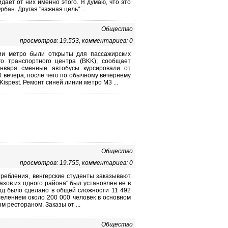
ает от них именно этого. Я думаю, что это
рбан. Другая "важная цель" ...
Общество
просмотров: 19.553, комментариев: 0
нии метро были открыты для пассажирских
го транспортного центра (BKK), сообщает
января сменные автобусы курсировали от
00 вечера, после чего по обычному вечернему
spest. Ремонт синей линии метро М3 ...
Общество
просмотров: 19.755, комментариев: 0
требления, венгерские студенты заказывают
азов из одного района" был установлен не в
год было сделано в общей сложности 11 492
селением около 200 000 человек в основном
 рестораном. Заказы от ...
Общество