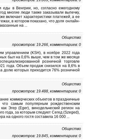
просмотров: 19.869, комментариев: 0
 еды в Венгрии, но, согласно ежегодному
год многие люди также заказывали выпечку,
кже включает характеристики платежей, а ее
ежах, в котором показано, что доля онлайн-
казанные на ...
Общество
просмотров: 19.266, комментариев: 0
м управлением (KSH), в ноябре 2022 года
нных был на 0,6% выше, чем в том же месяце
специализированной розничной торговле
21 года. Объем продаж снизился на 8,6% в
на долю которых приходится 76% розничной
Общество
просмотров: 19.488, комментариев: 0
ание коммерческих объектов в праздничные
 что самым популярным рождественским
ак Эгер (Eger), винодельческий регион на
о года, за которым следуют Сегед (Szeged),
ра на одного гостя составила 16 000 ...
Общество
просмотров: 19.845, комментариев: 0