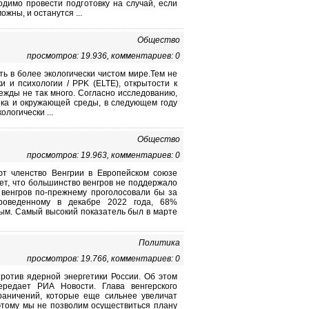
димо провести подготовку на случай, если
жны, и останутся ...
Общество
просмотров: 19.936, комментариев: 0
ь в более экологически чистом мире.Тем не
и и психологии / PPK (ELTE), открытости к
жды не так много. Согласно исследованию,
ека и окружающей среды, в следующем году
логически ...
Общество
просмотров: 19.963, комментариев: 0
ют членство Венгрии в Европейском союзе
ет, что большинство венгров не поддержало
ти венгров по-прежнему проголосовали бы за
проведенному в декабре 2022 года, 68%
ым. Самый высокий показатель был в марте
Политика
просмотров: 19.766, комментариев: 0
ротив ядерной энергетики России. Об этом
ередает РИА Новости. Глава венгерского
граничений, которые еще сильнее увеличат
этому мы не позволим осуществиться плану