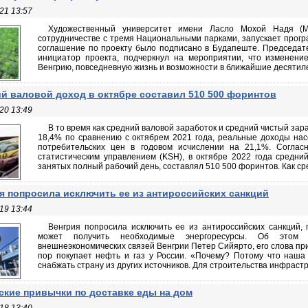
21 13:57
Художественный университет имени Ласло Мохой Надя (M
сотрудничестве с тремя Национальными парками, запускает прогр
соглашение по проекту было подписано в Будапеште. Председат
инициатор проекта, подчеркнул на мероприятии, что изменени
Венгрию, повседневную жизнь и возможности в ближайшие десятилет
й валовой доход в октябре составил 510 500 форинтов
20 13:49
В то время как средний валовой заработок и средний чистый зар
18,4% по сравнению с октябрем 2021 года, реальные доходы нас
потребительских цен в годовом исчислении на 21,1%. Согла
статистическим управлением (KSH), в октябре 2022 года средний
занятых полный рабочий день, составлял 510 500 форинтов. Как сред
я попросила исключить ее из антироссийских санкций
19 13:44
Венгрия попросила исключить ее из антироссийских санкций, 
может получить необходимые энергоресурсы. Об этом
внешнеэкономических связей Венгрии Петер Сийярто, его слова при
пор покупает нефть и газ у России. «Почему? Потому что наша
снабжать страну из других источников. Для строительства инфрастру
ские привычки по доставке еды на дом