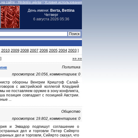
|
на сайте - Hirdetési ajánlat
Условия использования
День имени:
Berta, Bettina
Четверг
6 августа 2026 05:36
1
2010
2009
2008
2007
2006
2005
2004
2003
]
]
»» »»
ине
Политика
просмотров: 20.056, комментариев: 0
инистр обороны Венгрии Криштоф Салай-
оворов с австрийской коллегой Клаудией
 мы не поставляем оружие в зону конфликта,
аша позиция совпадает с позицией Австрии.
ные ...
Общество
просмотров: 19.802, комментариев: 0
нгрия и Эквадор подпишут соглашение о
ностранных дел и торговли Петер Сийярто
транных дел и торговли, Сийярто сказал, что