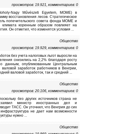
просмотров: 19.921, комментариев: 0
oholy-Nagy Művészeti Egyetem, MOME) в
амму восстановления лесов. Стратегическое
ель попечительского совета фонда MOME и
е климата коренным образом повлияет на
ия. Он отметил, что изменятся условия ...
Общество
просмотров: 19.929, комментариев: 0
аботок без учета налоговых льгот выросли на
еления снизились на 2,2% благодаря росту
сно данным, опубликованным Центральным
 валовой заработок работников в Венгрии,
ний валовой заработок, так и средний ...
Общество
просмотров: 20.106, комментариев: 0
поскольку без других источников страна не
 заявил министр иностранных дел и
водит ТАСС. Он уточнил, что Венгрия до сих
 инфраструктура не дает нам возможности
ктуры нужно ...
Общество