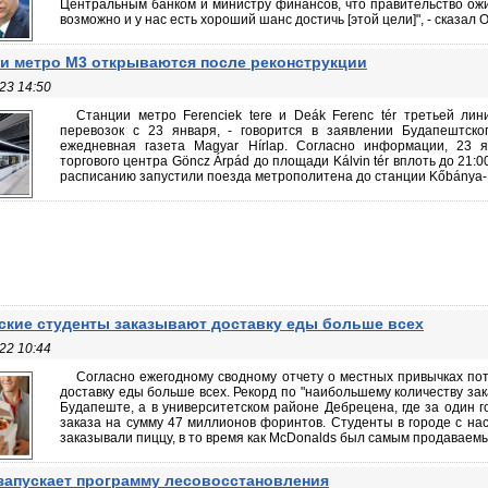
Центральным банком и министру финансов, что правительство ожид
возможно и у нас есть хороший шанс достичь [этой цели]", - сказал О
и метро M3 открываются после реконструкции
23 14:50
Станции метро Ferenciek tere и Deák Ferenc tér третьей ли
перевозок с 23 января, - говорится в заявлении Будапештско
ежедневная газета Magyar Hírlap. Согласно информации, 23 
торгового центра Göncz Árpád до площади Kálvin tér вплоть до 21:
расписанию запустили поезда метрополитена до станции Kőbánya-Ki
ские студенты заказывают доставку еды больше всех
22 10:44
Согласно ежегодному сводному отчету о местных привычках по
доставку еды больше всех. Рекорд по "наибольшему количеству зак
Будапеште, а в университетском районе Дебрецена, где за один 
заказа на сумму 47 миллионов форинтов. Студенты в городе с на
заказывали пиццу, в то время как McDonalds был самым продаваемым
апускает программу лесовосстановления