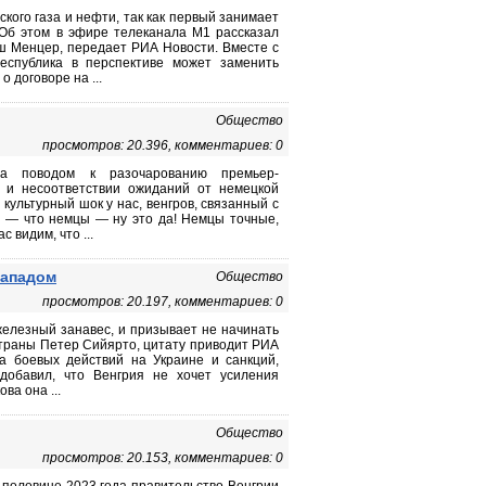
кого газа и нефти, так как первый занимает
 Об этом в эфире телеканала М1 рассказал
ш Менцер, передает РИА Новости. Вместе с
еспублика в перспективе может заменить
о договоре на ...
Общество
просмотров: 20.396, комментариев: 0
а поводом к разочарованию премьер-
 и несоответствии ожиданий от немецкой
культурный шок у нас, венгров, связанный с
, — что немцы — ну это да! Немцы точные,
 видим, что ...
Западом
Общество
просмотров: 20.197, комментариев: 0
железный занавес, и призывает не начинать
страны Петер Сийярто, цитату приводит РИА
за боевых действий на Украине и санкций,
добавил, что Венгрия не хочет усиления
ва она ...
Общество
просмотров: 20.153, комментариев: 0