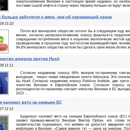
энергоснабжение Венгрии в настоящее время надежно, но необхо
поставки сырой нефти в страну через Украину больше не будут возмо
 больше заботятся о мясе, чем об окружающей среде
29 21:22
Почти все венгерское общество хотело бы в следующем году жит
менее, согласно репрезентативному опросу факультета педагогик
сокращению потребления мяса и ношению экологически чистой оде
проведенному в прошлом году институтом взаимодействия челов
94,8% венгерского общества хотели бы сделать свою жизнь более эко
нство венгров против Huxit
28 11:12
Согласно недавнему опросу, 68% венгров по-прежнему счита
выгодным, - пишет левая ежедневная газета Népszava. Это означа
бы Huxit. Согласно недавнему опросу Publicus Institute, две тре
членство Венгрии в Европейском союзе. Согласно опросу, 
респондентов по-прежнему считают членство Венгрии в ЕС выгодн
2022 ...
я наложит вето на санкции ЕС
27 11:12
Будапешт наложит вето на санкции Европейского союза (ЕС) п
заявил премьер-министр Венгрии Виктор Орбан, его слова п
правительства подчеркнул, что кабмин не допустит введения о
инфляцию в Венгрии. «Самое важное тут — цена на энергию. По