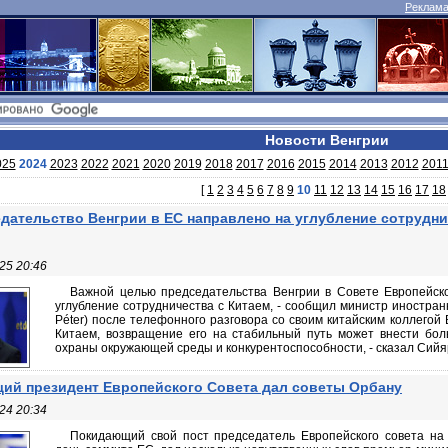
Реклама 
Новости Венгрии
025
2024
2023
2022
2021
2020
2019
2018
2017
2016
2015
2014
2013
2012
201
[
1
2
3
4
5
6
7
8
9
10
11
12
13
14
15
16
17
18
дательство Венгрии в ЕС направлено на углубление сотрудни
25 20:46
Важной целью председательства Венгрии в Совете Европейско
углубление сотрудничества с Китаем, - сообщил министр иностранн
Péter) после телефонного разговора со своим китайским коллегой 
Китаем, возвращение его на стабильный путь может внести бол
охраны окружающей среды и конкурентоспособности, - сказал Сийярто
ий президент Европейского Совета дал советы Орбану
24 20:34
Покидающий свой пост председатель Европейского совета н