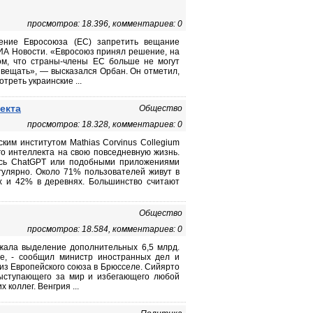
просмотров: 18.396, комментариев: 0
ение Евросоюза (ЕС) запретить вещание
ИА Новости. «Евросоюз принял решение, на
ом, что страны-члены ЕС больше не могут
 вещать», — высказался Орбан. Он отметил,
треть украинские ...
екта
Общество
просмотров: 18.328, комментариев: 0
ким институтом Mathias Corvinus Collegium
о интеллекта на свою повседневную жизнь.
ись ChatGPT или подобными приложениями
гулярно. Около 71% пользователей живут в
х и 42% в деревнях. Большинство считают
Общество
просмотров: 18.584, комментариев: 0
жала выделение дополнительных 6,5 млрд.
е, - сообщил министр иностранных дел и
и из Европейского союза в Брюсселе. Сийярто
выступающего за мир и избегающего любой
коллег. Венгрия ...