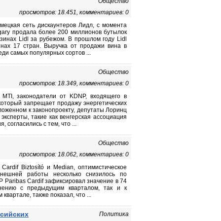
Общество
просмотров: 18.451, комментариев: 0
мецкая сеть дискаунтеров Лидл, с момента
ngary продала более 200 миллионов бутылок
зинах Lidl за рубежом. В прошлом году Lidl
инах 17 стран. Выручка от продажи вина в
ди самых популярных сортов ...
Общество
просмотров: 18.349, комментариев: 0
 MTI, законодатели от KDNP, входящего в
который запрещает продажу энергетических
оженном к законопроекту, депутаты Лоринц
о эксперты, такие как венгерская ассоциация
согласились с тем, что ...
Общество
просмотров: 18.062, комментариев: 0
ardif Biztosító и Median, оптимистическое
ынешней работы несколько снизилось по
 Paribas Cardif зафиксировал значение в 74
внению с предыдущим кварталом, так и к
вартале, также показал, что ...
ссийских
Политика