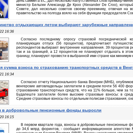
день саммита ЕС, дал несколько напутственных слов премьер-минист
министр Бельгии Александр Де Кроо (Alexander De Croo), которы
Совете, дал несколько советов своему преемнику, отвечая на 
правительство на полгода взяло на себя функции председателя Сов
нство отдыхающих летом выбирают зарубежные направлен
22 16:36
Согласно последнему опросу страховой посреднической к
планирующих отпуск (56 процентов), предпочитают путешество
респондентов выбирают внутренние направления. 39 процентов ре
так и за границей, а 12 процентов не планируют отдыхать в это
границу, планируют провести в выбранной ими стране как минимум не
я сумма взноса по страхованию транспортных средств в Вен
21 16:34
Согласно отчету Национального банка Венгрии (МНБ), опубликов
венгерские автовладельцы заплатили в среднем почти 56 400 фор
страхованию транспортных средств, что на 11% больше, чем за т
Будапеште заплатили более высокие страховые взносы: в сред
Средние страховые взносы по отдельным полисам страхования, охв
ы в добровольные пенсионные фонды выросли
20 16:15
В первом квартале года, взносы в добровольные пенсионные ф
до 34,6 млрд. форинтов, - сообщает информационное агентство 