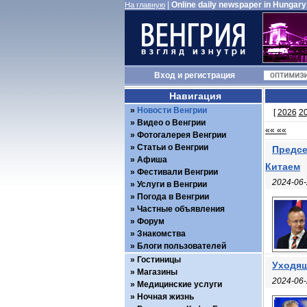
|
Online daily newspaper in Hungary
На главную
Вход
и
регистрация
Навигация
Новости Венгрии
[
2026
2
Видео о Венгрии
«« ««
Фотогалерея Венгрии
Статьи о Венгрии
Предсе
Афиша
Китаем
Фестивали Венгрии
2024-06-
Услуги в Венгрии
Погода в Венгрии
Частные объявления
Форум
Знакомства
Блоги пользователей
Гостиницы
Уходящ
Магазины
2024-06-
Медицинские услуги
Ночная жизнь