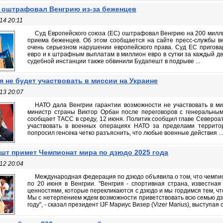
 оштрафовал Венгрию из-за беженцев
14 20:11
Суд Европейского союза (ЕС) оштрафовал Венгрию на 200 милл
приема беженцев. Об этом сообщается на сайте пресс-службы в
очень серьезном нарушении европейского права. Суд ЕС пригов
евро и к штрафным выплатам в миллион евро в сутки за каждый де
судебной инстанции также обвинили Будапешт в подрыве ...
я не будет участвовать в миссии на Украине
13 20:07
НАТО дала Венгрии гарантии возможности не участвовать в ми
министр страны Виктор Орбан после переговоров с генеральны
сообщает ТАСС в среду, 12 июня. Политик сообщил главе Североат
участвовать в военных операциях НАТО за пределами территор
попросил генсека четко разъяснить, что любые военные действия ...
шт примет Чемпионат мира по дзюдо 2025 года
12 20:04
Международная федерация по дзюдо объявила о том, что чемпион
по 20 июня в Венгрии. "Венгрия - спортивная страна, известная
ценностями, которые перекликаются с дзюдо и мы гордимся тем, чт
Мы с нетерпением ждем возможности приветствовать всю семью д
году", - сказал президент IJF Мариус Визер (Vizer Marius), выступая