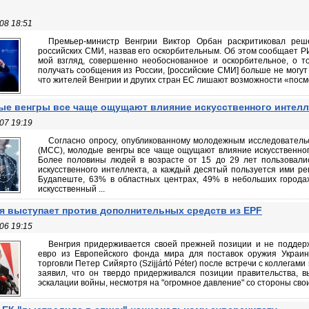
08 18:51
Премьер-министр Венгрии Виктор Орбан раскритиковал реш
российских СМИ, назвав его оскорбительным. Об этом сообщает Р
мой взгляд, совершенно необоснованное и оскорбительное, о т
получать сообщения из России, [российские СМИ] больше не могут
что жителей Венгрии и других стран ЕС лишают возможности «посмо
е венгры все чаще ощущают влияние искусственного интелл
07 19:19
Согласно опросу, опубликованному молодежным исследовательс
(MCC), молодые венгры все чаще ощущают влияние искусственног
Более половины людей в возрасте от 15 до 29 лет пользовал
искусственного интеллекта, а каждый десятый пользуется ими ре
Будапеште, 63% в областных центрах, 49% в небольших города
искусственный ...
я выступает против дополнительных средств из EPF
06 19:15
Венгрия придерживается своей прежней позиции и не поддер
евро из Европейского фонда мира для поставок оружия Украин
торговли Петер Сийярто (Szijjártó Péter) после встречи с коллегам
заявил, что он твердо придерживался позиции правительства, 
эскалации войны, несмотря на "огромное давление" со стороны своих 