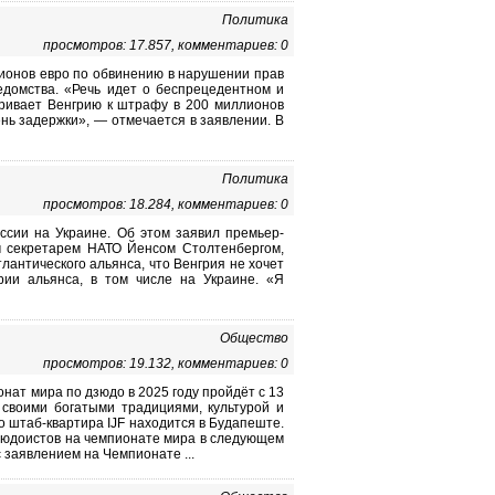
Политика
просмотров: 17.857, комментариев: 0
ионов евро по обвинению в нарушении прав
едомства. «Речь идет о беспрецедентном и
аривает Венгрию к штрафу в 200 миллионов
нь задержки», — отмечается в заявлении. В
Политика
просмотров: 18.284, комментариев: 0
ссии на Украине. Об этом заявил премьер-
м секретарем НАТО Йенсом Столтенбергом,
лантического альянса, что Венгрия не хочет
ии альянса, в том числе на Украине. «Я
Общество
просмотров: 19.132, комментариев: 0
ат мира по дзюдо в 2025 году пройдёт с 13
 своими богатыми традициями, культурой и
о штаб-квартира IJF находится в Будапеште.
зюдоистов на чемпионате мира в следующем
 с заявлением на Чемпионате ...