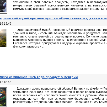
технологии в свои рабочие процессы, находятся в невыгодном
генеративных решений искусственного интеллекта на венгерск
коммуникаций все еще находится в экспериментальной стадии. Больш
афический музей признан лучшим общественным зданием в м
16 15:46
Этнографический музей, построенный в рамках проекта Liget 
зданием в мире, - сообщил Бенедек Георгиевич (Gyorgyevics Bene
компании, ответственной за реализацию проекта. Согласно зая
Марселем Ференцем (Marcel Ferencz), был удостоен золотой медал
Excellence, которая присуждается ведущим мировым проектам в 
функциональность и ...
Лиги чемпионов 2026 года пройдет в Венгрии
15 20:16
Домашняя арена национальной сборной Венгрии по футболу (Pu
чемпионов 2026 года. Об этом говорится в пресс-релизе руков
после заседания его исполнительного комитета в Дублине. Реш
отложено до сентября при условии, что федерация футбола 
реконструкции стадиона San Siro в Милане, - сообщает УЕФА. Комит