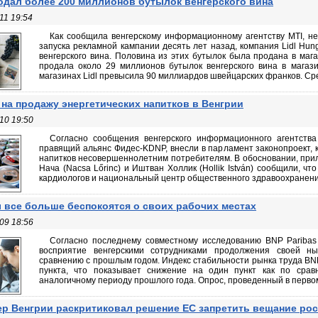
родал более 200 миллионов бутылок венгерского вина
11 19:54
Как сообщила венгерскому информационному агентству MTI, не
запуска рекламной кампании десять лет назад, компания Lidl Hu
венгерского вина. Половина из этих бутылок была продана в мага
продала около 29 миллионов бутылок венгерского вина в магаз
магазинах Lidl превысила 90 миллиардов швейцарских франков. Сре
 на продажу энергетических напитков в Венгрии
10 19:50
Согласно сообщения венгерского информационного агентства
правящий альянс Фидес-KDNP, внесли в парламент законопроект, 
напитков несовершеннолетним потребителям. В обосновании, прил
Нача (Nacsa Lőrinc) и Иштван Холлик (Hollik István) сообщили, чт
кардиологов и национальный центр общественного здравоохранения, 
 все больше беспокоятся о своих рабочих местах
09 18:56
Согласно последнему совместному исследованию BNP Paribas C
восприятие венгерскими сотрудниками продолжения своей н
сравнению с прошлым годом. Индекс стабильности рынка труда BNP
пункта, что показывает снижение на один пункт как по сра
аналогичному периоду прошлого года. Опрос, проведенный в первом к
р Венгрии раскритиковал решение ЕС запретить вещание ро