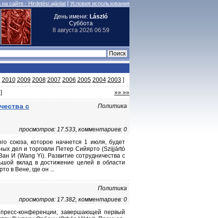
|
на сайте - Hirdetési ajánlat
Условия использования
День имени:
László
Суббота
8 августа 2026 06:59
1
2010
2009
2008
2007
2006
2005
2004
2003
]
]
»» »»
чества с
Политика
просмотров: 17.533, комментариев: 0
го союза, которое начнется 1 июля, будет
ых дел и торговли Петер Сийярто (Szijjártó
Ван И (Wang Yi). Развитие сотрудничества с
ьшой вклад в достижение целей в области
 в Вене, где он ...
Политика
просмотров: 17.382, комментариев: 0
а пресс-конференции, завершающей первый