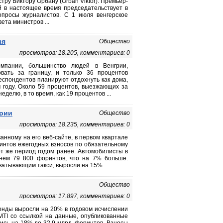
ру Виктору Орбану (Orbán Viktor). Премьер-
й в настоящее время председательствует в
вопросы журналистов. С 1 июля венгерское
ета министров ...
ия
Общество
просмотров: 18.205, комментариев: 0
омпании, большинство людей в Венгрии,
вать за границу, и только 36 процентов
спондентов планируют отдохнуть как дома,
м году. Около 59 процентов, выезжающих за
делю, в то время, как 19 процентов ...
грии
Общество
просмотров: 18.235, комментариев: 0
анному на его веб-сайте, в первом квартале
интов ежегодных взносов по обязательному
от же период годом ранее. Автомобилисты в
нем 79 800 форинтов, что на 7% больше.
атывающим такси, выросли на 15% ...
Общество
просмотров: 17.897, комментариев: 0
онды выросли на 20% в годовом исчислении
MTI со ссылкой на данные, опубликованные