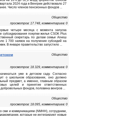
ись на 18% до 32,9 млрд. форинтов. Взносы
вартала 2024 года в Венгрии действовало 27
нее. Число членов пенсионных фондов ...
Общество
просмотров: 17.748, комментариев: 0
ервые четыре месяца с момента запуска
ме субсидирования покупки жилья CSOK Plus
ственный секретарь по делам семьи Агнеш
оло 1 700 заявок на получение субсидий на
ек. В январе правительство запустило ...
детском
Общество
просмотров: 18.329, комментариев: 0
ачинаться уже в детском саду. Согласно
одит о школьном образовании, оно должно
льный предмет, а именно, главным образом
совых целей и принятие ответственных
обровольных фондов, половина венгров ...
Общество
просмотров: 18.095, комментариев: 0
о сми и коммуникациям (NMHH), сотрудники,
едиакомпании, которые не интегрируют новые