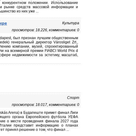
 конкурентном положении. Использование
ом рынке средств массовой информации и
инство из них уже ...
ире
Культура
просмотров: 18.226, комментариев: 0
Budapest, был признан лучшим общественным
dek) генеральный директор Városliget Zrt.,
влению компании, музей, спроектированный
и на всемирной премии FIABCI World Prix d
сфере недвижимости за эстетику, масштаб,
Спорт
просмотров: 18.017, комментариев: 0
skás Arena) в Будапеште примет финал Лиги
одящего органа Европейского футбола УЕФА
ение о месте проведения финала 2027 года
Италии представит информацию о планах
ет принял решение о том, что финал ...