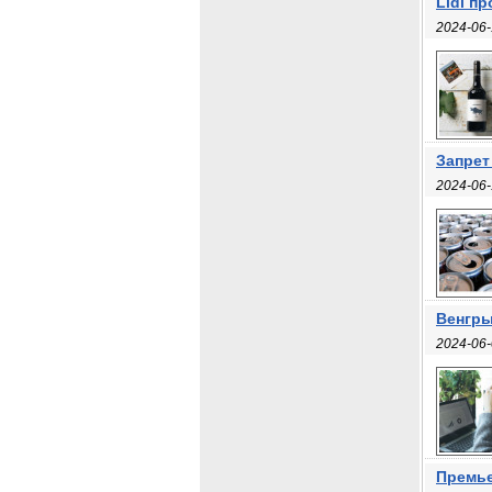
Lidl п
2024-06-
Запрет
2024-06-
Венгры
2024-06-
Премье