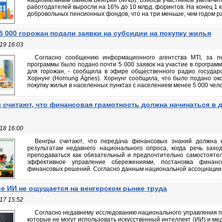
национальным банком Венгрии (MNB). Взносы участников увеличил
работодателей выросли на 16% до 10 млрд. форинтов. На конец 1 к
добровольных пенсионных фондов, что на три меньше, чем годом ра
5 000 горожан подали заявки на субсидии на покупку жилья
19 16:03
Согласно сообщению информационного агентства MTI, за п
программы было подано почти 5 000 заявок на участие в програм
для горожан, - сообщила в эфире общественного радио государ
Хорнунг (Hornung Ágnes). Хорнунг сообщила, что было подано ок
покупку жилья в населенных пунктах с населением менее 5 000 челов
 считают, что финансовая грамотность должна начинаться в 
18 16:00
Венгры считают, что передача финансовых знаний должна н
результатам недавнего национального опроса, когда речь зах
преподаваться как обязательный и предпочтительно самостояте
эффективное управление сбережениями, постановка финан
финансовых решений. Согласно данным национальной ассоциации д
е ИИ не ощущается на венгерском рынке труда
17 15:52
Согласно недавнему исследованию национального управления п
которые не могут использовать искусственный интеллект (ИИ) и м