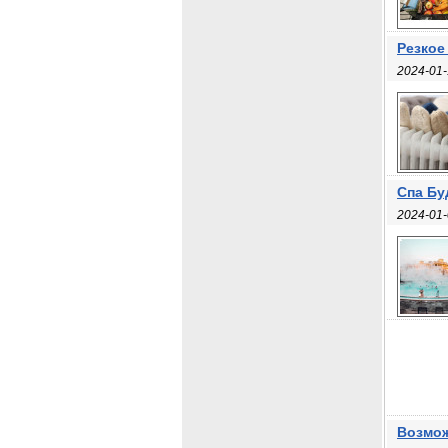
Резкое
2024-01-
Спа Бу
2024-01-
Возмож