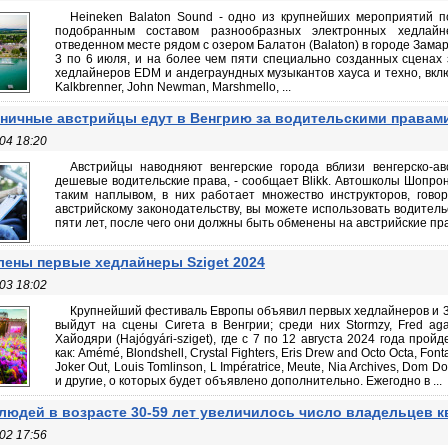
Heineken Balaton Sound - одно из крупнейших мероприятий 
подобранным составом разнообразных электронных хедлайн
отведенном месте рядом с озером Балатон (Balaton) в городе Замар
3 по 6 июля, и на более чем пяти специально созданных сценах 
хедлайнеров EDM и андеграундных музыкантов хауса и техно, вклю
Kalkbrenner, John Newman, Marshmello, ...
ничные австрийцы едут в Венгрию за водительскими правам
04 18:20
Австрийцы наводняют венгерские города вблизи венгерско-ав
дешевые водительские права, - сообщает Blikk. Автошколы Шопро
таким наплывом, в них работает множество инструкторов, гово
австрийскому законодательству, вы можете использовать водитель
пяти лет, после чего они должны быть обменены на австрийские пра
ены первые хедлайнеры Sziget 2024
03 18:02
Крупнейший фестиваль Европы объявил первых хедлайнеров и 3
выйдут на сцены Сигета в Венгрии; среди них Stormzy, Fred agai
Хайодяри (Hajógyári-sziget), где с 7 по 12 августа 2024 года прой
как: Amémé, Blondshell, Crystal Fighters, Eris Drew and Octo Octa, Fonta
Joker Out, Louis Tomlinson, L Impératrice, Meute, Nia Archives, Dom 
и другие, о которых будет объявлено дополнительно. Ежегодно в ...
людей в возрасте 30-59 лет увеличилось число владельцев к
02 17:56