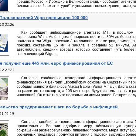
Греции; Косово; и Йоркшир в Великобритании, - сообщает агентств
"славится своей архитектурой", и упоминает новые здания, такие, ка
Пользователей Wigo превысило 100 000
13 21:26
Как сообщает информационное агентство MTI, в прошлом г
каршеринга Wallis Autómegosztó, выросло почти на 30% до более че
пользователи Wigo проехали 8 миллионов километров, примерно с
поездка составила 15 км. и заняла в среднем 52 минуты. А
автомобилей, средний возраст которых составляет чуть более 
возглавляющий Wigo, ...
я получит еще 445 млн. евро финансирования от ЕС
12 21:23
Согласно сообщению венгерского информационного аген
финансирования Венгрии Европейским союзом на бюджетный период
сообщил министр финансов Михай Варга (Varga Mihály). Варга сказ
на развитие транспорта, а 205 млн. евро будут использованы в р
инноваций. Он отметил, что несколькими днями ранее, Венгрия получ
ельство предпринимает шаги по борьбе с инфляцией
11 21:19
Согласно сообщению венгерского информационного агентства M
правительство Венгрии одобрило меру, обязывающую супер
сокращении размеров упаковки пищевых продуктов. Мера, вступающа
розничных продавцов продуктов питания с годовой выручкой боле