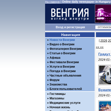
|
Online daily newspaper in Hungary
На главную
Вход
и
регистрация
Навигация
Новости Венгрии
[
2026
2
Видео о Венгрии
«« ««
Фотогалерея Венгрии
Статьи о Венгрии
Грядут
Афиша
2024-01-
Фестивали Венгрии
Услуги в Венгрии
Погода в Венгрии
Частные объявления
Форум
Знакомства
Блоги пользователей
Будапе
Гостиницы
2024-01-
Магазины
Медицинские услуги
Ночная жизнь