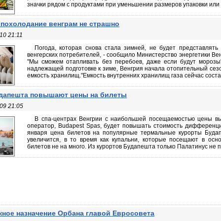
значки рядом с продуктами при уменьшении размеров упаковки или о
 похолодание венграм не страшно
10 21:11
Погода, которая снова стала зимней, не будет представлять
венгерских потребителей, - сообщило Министерство энергетики Ве
"Мы сможем отапливать без перебоев, даже если будут морозы"
надлежащей подготовке к зиме, Венгрия начала отопительный сез
емкость хранилищ."Емкость внутренних хранилищ газа сейчас состав
дапешта повышают цены на билеты
09 21:05
В спа-центрах Венгрии с наибольшей посещаемостью цены вы
оператор, Budapest Spas, будет повышать стоимость дифференци
января цена билетов на популярные термальные курорты Будап
увеличится, в то время как купальни, которые посещают в осн
билетов не на много. Из курортов Будапешта только Палатинус не по
ное назначение Орбана главой Евросовета