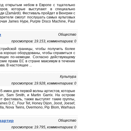
под открытым небом в Европе с тщательно
еров, которые выступают в специально
ди (Zamárdi). Фестиваль пройдет в Венгрии с
зрители смогут послушать самых культовых
чая James Hype, Purple Disco Machine, Paul
и
Общество
просмотров: 19.153, комментариев: 0
стрийской границы, чтобы получить более
на хорошо оборудованы, чтобы справиться с
рящих по-немецки. Согласно действующему
ские права ЕС в стране максимум в течение
ва. В настоящее ...
Культура
просмотров: 19.928, комментариев: 0
5 имен для первой волны артистов, которые
n, Sam Smith, и Martin Garrix. На острове
дет фестиваль, также выступят такие группы,
ines D.C., Four Tet, Honey Dijon, Joost, Joesef,
Dolla, Nova Twins, Overmono, Pip Blom, Warhaus
вартир
Общество
просмотров: 19.795, комментариев: 0