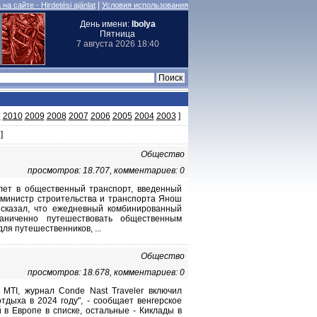
|
на сайте - Hirdetési ajánlat
Условия использования
День имени:
Ibolya
Пятница
7 августа 2026 18:40
1
2010
2009
2008
2007
2006
2005
2004
2003
]
]
Общество
просмотров: 18.707, комментариев: 0
лет в общественный транспорт, введенный
 министр строительства и транспорта Янош
 сказал, что ежедневный комбинированный
аниченно путешествовать общественным
для путешественников, ...
Общество
просмотров: 18.678, комментариев: 0
MTI, журнал Conde Nast Traveler включил
тдыха в 2024 году", - сообщает венгерское
в Европе в списке, остальные - Киклады в