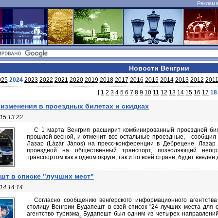
Реклама 
Новости Венгрии
025
2024
2023
2022
2021
2020
2019
2018
2017
2016
2015
2014
2013
2012
201
[
1
2
3
4
5
6
7
8
9
10
11
12
13
14
15
16
17
18
 изменения в проездных билетах и скидках
15 13:22
С 1 марта Венгрия расширит комбинированный проездной би
прошлой весной, и отменит все остальные проездные, - сообщил
Лазар (Lázár János) на пресс-конференции в Дебрецене. Лазар
проездной на общественный транспорт, позволяющий неогр
транспортом как в одном округе, так и по всей стране, будет введен 
шт в списке "лучших мест"
14 14:14
Согласно сообщению венгерского информационного агентства 
столицу Венгрии Будапешт в свой список "24 лучших места для о
агентство туризма. Будапешт был одним из четырех направлений 