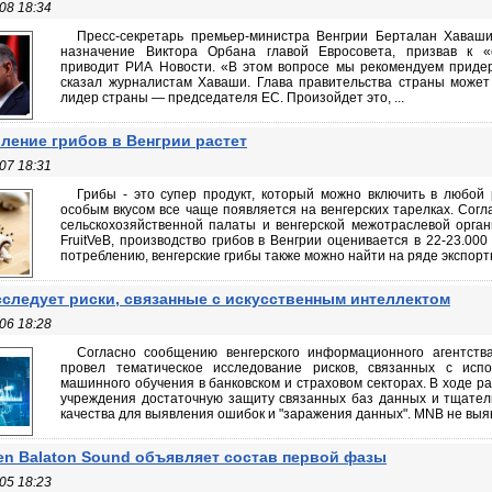
08 18:34
Пресс-секретарь премьер-министра Венгрии Берталан Хаваш
назначение Виктора Орбана главой Евросовета, призвав к «с
приводит РИА Новости. «В этом вопросе мы рекомендуем придер
сказал журналистам Хаваши. Глава правительства страны может
лидер страны — председателя ЕС. Произойдет это, ...
ление грибов в Венгрии растет
07 18:31
Грибы - это супер продукт, который можно включить в любой 
особым вкусом все чаще появляется на венгерских тарелках. Сог
сельскохозяйственной палаты и венгерской межотраслевой орга
FruitVeB, производство грибов в Венгрии оценивается в 22-23.000
потреблению, венгерские грибы также можно найти на ряде экспортн
следует риски, связанные с искусственным интеллектом
06 18:28
Согласно сообщению венгерского информационного агентств
провел тематическое исследование рисков, связанных с испо
машинного обучения в банковском и страховом секторах. В ходе 
учреждения достаточную защиту связанных баз данных и тщател
качества для выявления ошибок и "заражения данных". MNB не выяв
en Balaton Sound объявляет состав первой фазы
05 18:23