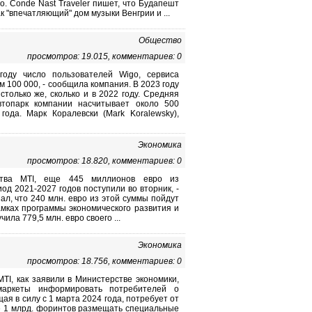
о. Conde Nast Traveler пишет, что Будапешт
к "впечатляющий" дом музыки Венгрии и ...
Общество
просмотров: 19.015, комментариев: 0
оду число пользователей Wigo, сервиса
м 100 000, - сообщила компания. В 2023 году
только же, сколько и в 2022 году. Средняя
втопарк компании насчитывает около 500
года. Марк Коралевски (Mark Koralewsky),
Экономика
просмотров: 18.820, комментариев: 0
тства MTI, еще 445 миллионов евро из
 2021-2027 годов поступили во вторник, -
ал, что 240 млн. евро из этой суммы пойдут
амках программы экономического развития и
ила 779,5 млн. евро своего ...
Экономика
просмотров: 18.756, комментариев: 0
TI, как заявили в Министерстве экономики,
маркеты информировать потребителей о
я в силу с 1 марта 2024 года, потребует от
е 1 млрд. форинтов размещать специальные