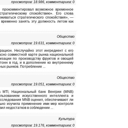
просмотров: 18.986, комментариев: 0
и прокомментировал возможное временное
тратегическому спокойствию». Его слова
живаться стратегического спокойствия», —
 временно занять эту должность летом как
Общество
просмотров: 19.631, комментариев: 0
рацион. Неслучайно этот ингредиент с его
ласно совместной карте рынка национальной
низации по производству фруктов и овощей
 тонн в год, и в дополнение ко внутреннему
ых рынков. Потребление ...
Общество
просмотров: 19.051, комментариев: 0
а MTI, Национальный банк Венгрии (MNB)
льзованием искусственного интеллекта и
расследования MNB оценил, обеспечивают ли
ьно изучила применение ими мер контроля
ил недостатков в соблюдении ...
Культура
просмотров: 19.176, комментариев: 0