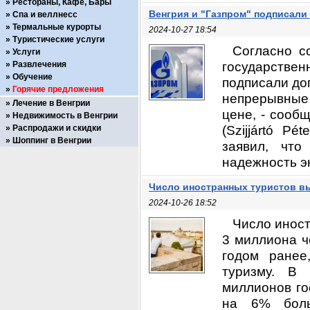
Рестораны, Кафе, Бары
Венгрия и "Газпром" подписали 
Спа и веллнесс
Термальные курорты
2024-10-27 18:54
Туристические услуги
Согласно с
Услуги
государствен
Развлечения
Обучение
подписали до
Горячие предложения
непрерывные
Лечение в Венгрии
цене, - сооб
Недвижимость в Венгрии
(Szijjártó P
Распродажи и скидки
Шоппинг в Венгрии
заявил, что
надежность эн
Число иностранных туристов в
2024-10-26 18:52
Число иност
3 миллиона ч
годом ранее
туризму. В 
миллионов го
на 6% боль