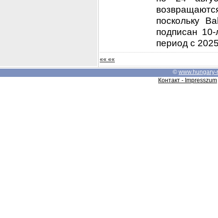
возвращаютс
поскольку Ba
подписан 10-
период с 2025 
«« ««
©
www.hungary-
Контакт - Impresszum