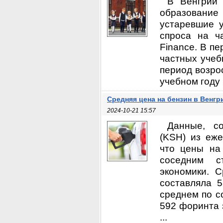
В Венгрии 
образование 
устаревшие 
спроса на ч
Finance. В пе
частных учеб
период возро
учебном году 
Средняя цена на бензин в Венгр
2024-10-21 15:57
Данные, с
(KSH) из еже
что цены на
соседним с
экономики. 
составляла 
среднем по с
592 форинта 
...