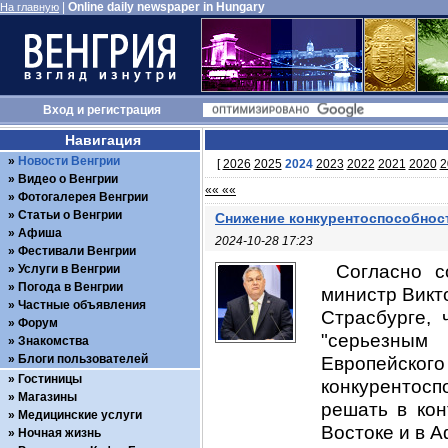
|
Online daily newspaper in Hungary
На главную
Вход
и
регистрация
Навигация
Новости Венгрии
[
2026
2025
2024
2023
2022
2021
2020
2
Видео о Венгрии
«« ««
Фотогалерея Венгрии
Статьи о Венгрии
Снижение конкурентоспособнос
Афиша
2024-10-28 17:23
Фестивали Венгрии
Согласно с
Услуги в Венгрии
Погода в Венгрии
министр Викт
Частные объявления
Страсбурге, 
Форум
"серьезным
Знакомства
Блоги пользователей
Европейско
Гостиницы
конкурентосп
Магазины
решать в кон
Медицинские услуги
Востоке и в А
Ночная жизнь