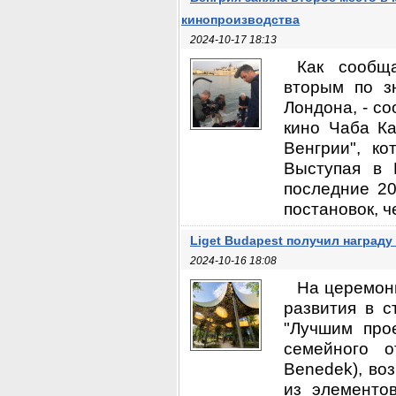
кинопроизводства
2024-10-17 18:13
Как сообщ
вторым по з
Лондона, - с
кино Чаба Ка
Венгрии", к
Выступая в 
последние 2
постановок, ч
Liget Budapest получил награду I
2024-10-16 18:08
На церемони
развития в с
"Лучшим про
семейного о
Benedek), во
из элементо