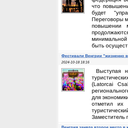
что повышен
будет "упр
Переговоры м
повышении 
продолжают
минимальной 
быть осуществ
Фестивали Венгрии "жизненно 
2024-10-18 18:16
Выступая н
туристически
(Latorcai Cs
региональног
для экономики
отметил их 
туристичес
Заместитель 
Венгрия заняла второе место в 