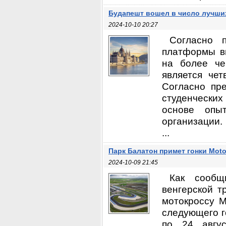
Будапешт вошел в число лучши
2024-10-10 20:27
Согласно 
платформы в
на более че
является че
Согласно пре
студенческих
основе опы
организации.
...
Парк Балатон примет гонки Moto
2024-10-09 21:45
Как сообщ
венгерской т
мотокроссу M
следующего г
по 24 авгус