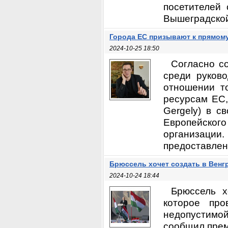
посетителей
Вышеградской 
Города ЕС призывают к прямому
2024-10-25 18:50
Согласно с
среди руково
отношении т
ресурсам ЕС,
Gergely) в с
Европейског
организации
предоставлени
Брюссель хочет создать в Венг
2024-10-24 18:44
Брюссель х
которое про
недопустимой
сообщил премь